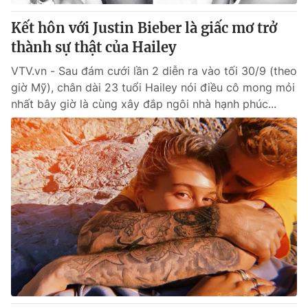
Kết hôn với Justin Bieber là giấc mơ trở
® Cấm sao chép dưới mọi hình thức nếu không có sự chấp
thành sự thật của Hailey
thuận bằng văn bản. Ghi rõ nguồn VTV.vn khi phát hành lại
thông tin từ website này.
VTV.vn - Sau đám cưới lần 2 diễn ra vào tối 30/9 (theo
giờ Mỹ), chân dài 23 tuổi Hailey nói điều cô mong mỏi
nhất bây giờ là cùng xây đắp ngôi nhà hạnh phúc...