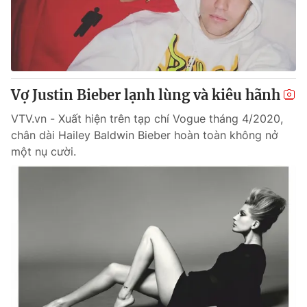
Thị trường 24h
Tấm lòng Việt
VTV4
Vươn mình bằng AI
VTV9
VTV8
Vợ Justin Bieber lạnh lùng và kiêu hãnh
VTV.vn - Xuất hiện trên tạp chí Vogue tháng 4/2020,
Liên hệ tòa soạn
English
chân dài Hailey Baldwin Bieber hoàn toàn không nở
một nụ cười.
THỜI BÁO VTV
Theo dõi báo trên
Cơ quan chủ quản:
Đài Truyền hình Việt Nam
Cơ quan báo chí:
Thời báo VTV