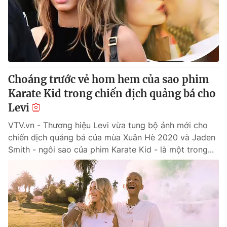
Tin tức
Kinh tế
Thế giới đó đây
Tài chính
Dữ liệu và đời sống
Câu chuyện quốc tế
Thị trường
Choáng trước vẻ hom hem của sao phim
Truyền hình
Góc doanh nghiệp
Karate Kid trong chiến dịch quảng bá cho
Phim VTV
Levi
Giải trí
Hậu trường
VTV.vn - Thương hiệu Levi vừa tung bộ ảnh mới cho
Điện ảnh
chiến dịch quảng bá của mùa Xuân Hè 2020 và Jaden
Đời sống
Nhân vật
Smith - ngôi sao của phim Karate Kid - là một trong...
Âm nhạc
Du lịch
Khán giả
Giáo dục
Sao
Làm đẹp
Giải sao mai
Tuyển sinh
Công nghệ
Chất lượng cuộc sống
Học trực tuyến
Hitech Công nghệ tương lai