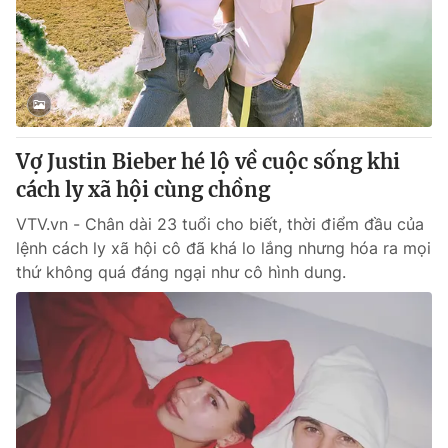
Giao lưu trực tuyến
Sản phẩm
Lịch phát sóng
Thị trường
Tư vấn
Chuyên mục khác
Vợ Justin Bieber hé lộ về cuộc sống khi
Emagazine
Podcast
cách ly xã hội cùng chồng
VTV.vn - Chân dài 23 tuổi cho biết, thời điểm đầu của
Photo
Infographic
lệnh cách ly xã hội cô đã khá lo lắng nhưng hóa ra mọi
thứ không quá đáng ngại như cô hình dung.
Video
Shorts video
VTV Money
VTV Thể thao
VTV Sức khoẻ
Bất động sản