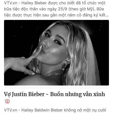
VTV.vn - Hailey Bieber được cho biết đã tổ chức một
bữa tiệc độc thân vào ngày 25/9 (theo giờ Mỹ). Bữa
tiệc được thực hiện sau gần một năm cô đăng ký kết...
Vợ Justin Bieber - Buồn nhưng vẫn xinh
VTV.vn - Hailey Baldwin Bieber không nở một nụ cười