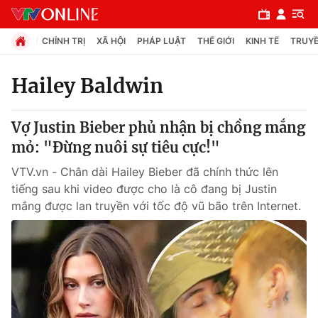
CHÍNH TRỊ
XÃ HỘI
PHÁP LUẬT
THẾ GIỚI
KINH TẾ
TRUYỀ
Hailey Baldwin
Chuyên mục
Vợ Justin Bieber phủ nhận bị chồng mắng
Chính trị
mỏ: "Đừng nuôi sự tiêu cực!"
VTV.vn - Chân dài Hailey Bieber đã chính thức lên
Xã hội
tiếng sau khi video được cho là cô đang bị Justin
mắng được lan truyền với tốc độ vũ bão trên Internet.
Pháp luật
Y tế
Thế giới