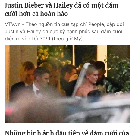
Justin Bieber và Hailey đã có một đám
cưới hơn cả hoàn hảo
VTV.vn - Theo nguồn tin của tạp chí People, cặp đôi
Justin và Hailey đã cực kỳ hạnh phúc sau đám cưới
diễn ra vào tối 30/9 (theo giờ Mỹ).
Những hình ảnh đầu tiên về đám cưới của