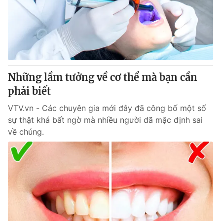
Tin tức
Kinh tế
Thế giới đó đây
Tài chính
Dữ liệu và đời sống
Câu chuyện quốc tế
Thị trường
Những lầm tưởng về cơ thể mà bạn cần
Truyền hình
Góc doanh nghiệp
phải biết
Phim VTV
Giải trí
VTV.vn - Các chuyên gia mới đây đã công bố một số
Hậu trường
sự thật khá bất ngờ mà nhiều người đã mặc định sai
Điện ảnh
về chúng.
Đời sống
Nhân vật
Âm nhạc
Du lịch
Khán giả
Giáo dục
Sao
Làm đẹp
Giải sao mai
Tuyển sinh
Công nghệ
Chất lượng cuộc sống
Học trực tuyến
Hitech Công nghệ tương lai