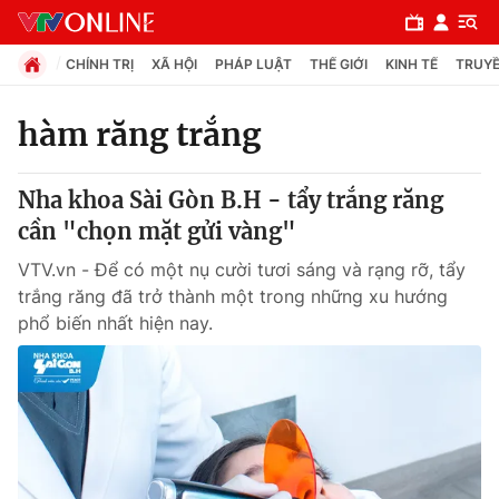
CHÍNH TRỊ
XÃ HỘI
PHÁP LUẬT
THẾ GIỚI
KINH TẾ
TRUYỀ
hàm răng trắng
Chuyên mục
Nha khoa Sài Gòn B.H - tẩy trắng răng
Chính trị
cần "chọn mặt gửi vàng"
VTV.vn - Để có một nụ cười tươi sáng và rạng rỡ, tẩy
Xã hội
trắng răng đã trở thành một trong những xu hướng
phổ biến nhất hiện nay.
Pháp luật
Y tế
Thế giới