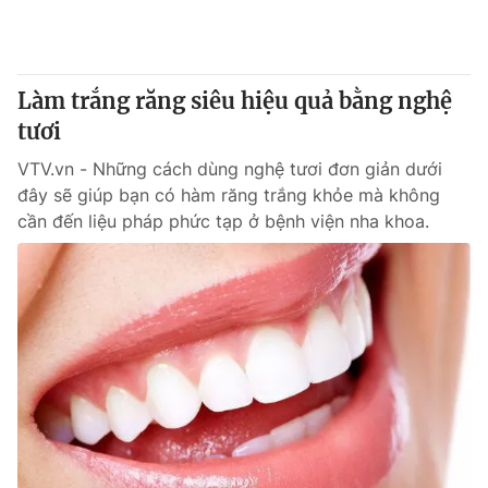
® Cấm sao chép dưới mọi hình thức nếu không có sự chấp
thuận bằng văn bản. Ghi rõ nguồn VTV.vn khi phát hành lại
Làm trắng răng siêu hiệu quả bằng nghệ
thông tin từ website này.
tươi
VTV.vn - Những cách dùng nghệ tươi đơn giản dưới
đây sẽ giúp bạn có hàm răng trắng khỏe mà không
cần đến liệu pháp phức tạp ở bệnh viện nha khoa.