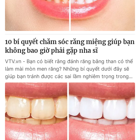
Giao lưu trực tuyến
Sản phẩm
Lịch phát sóng
Thị trường
Tư vấn
10 bí quyết chăm sóc răng miệng giúp bạn
Chuyên mục khác
không bao giờ phải gặp nha sĩ
Emagazine
Podcast
VTV.vn - Bạn có biết rằng đánh răng bằng than có thể
làm mài mòn men răng? Những bí quyết dưới đây sẽ
Photo
Infographic
giúp bạn tránh được các sai lầm nghiêm trọng trong...
Video
Shorts video
VTV Money
VTV Thể thao
VTV Sức khoẻ
Bất động sản