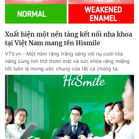
Thị trường 24h
Tấm lòng Việt
VTV4
Vươn mình bằng AI
Xuất hiện một nền tảng kết nối nha khoa
VTV9
VTV8
tại Việt Nam mang tên Hismile
VTV.vn - Một hàm răng trắng sáng với nụ cười tỏa
Liên hệ tòa soạn
English
nắng cùng hơi thở thơm mát và sức khỏe răng miệng
tốt luôn là mong ước chung của tất cả chúng ta.
THỜI BÁO VTV
Theo dõi báo trên
Cơ quan chủ quản:
Đài Truyền hình Việt Nam
Cơ quan báo chí:
Thời báo VTV