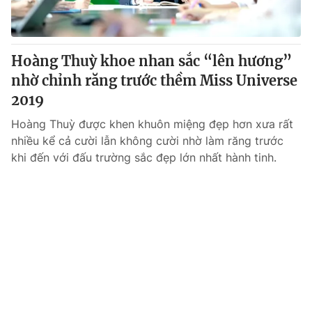
Giấy phép hoạt động báo in và báo điện tử số 483/GP-BTTTT
cấp ngày 29/12/2023
Tổng Biên tập:
Vũ Thanh Thủy
Hoàng Thuỳ khoe nhan sắc “lên hương”
Phó Tổng Biên tập:
Nguyễn Thị Mỹ Hạnh, Phạm Quốc Thắng,
nhờ chỉnh răng trước thềm Miss Universe
Nguyễn Trọng Ninh
Tổng đài VTV:
2019
024.38 355 931 - 024.38 355 932
Ðiện thoại Thời báo VTV:
024.66 897 897
Hoàng Thuỳ được khen khuôn miệng đẹp hơn xưa rất
Email:
toasoan@vtv.vn
nhiều kể cả cười lẫn không cười nhờ làm răng trước
Liên hệ quảng cáo:
024-7300.7108
khi đến với đấu trường sắc đẹp lớn nhất hành tinh.