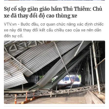
Sự cố sập giàn giáo hầm Thủ Thiêm: Chủ
® Cấm sao chép dưới mọi hình thức nếu không có sự chấp
xe đã thay đổi độ cao thùng xe
thuận bằng văn bản. Ghi rõ nguồn VTV.vn khi phát hành lại
thông tin từ website này.
VTV.vn - Bước đầu, cơ quan chức năng xác định chiếc
xe này đã thay đổi kết cấu chiều cao của xe nên dẫn
đến sự cố.