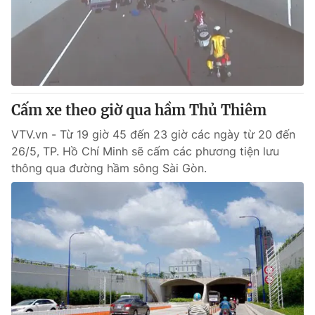
Tin tức
Kinh tế
Thế giới đó đây
Tài chính
Dữ liệu và đời sống
Câu chuyện quốc tế
Thị trường
Cấm xe theo giờ qua hầm Thủ Thiêm
Truyền hình
Góc doanh nghiệp
VTV.vn - Từ 19 giờ 45 đến 23 giờ các ngày từ 20 đến
Phim VTV
Giải trí
26/5, TP. Hồ Chí Minh sẽ cấm các phương tiện lưu
Hậu trường
thông qua đường hầm sông Sài Gòn.
Điện ảnh
Đời sống
Nhân vật
Âm nhạc
Du lịch
Khán giả
Giáo dục
Sao
Làm đẹp
Giải sao mai
Tuyển sinh
Công nghệ
Chất lượng cuộc sống
Học trực tuyến
Hitech Công nghệ tương lai