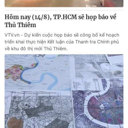
Giấy phép hoạt động báo in và báo điện tử số 483/GP-BTTTT
cấp ngày 29/12/2023
Hôm nay (14/8), TP.HCM sẽ họp báo về
Tổng Biên tập:
Vũ Thanh Thủy
Thủ Thiêm
Phó Tổng Biên tập:
Nguyễn Thị Mỹ Hạnh, Phạm Quốc Thắng,
Nguyễn Trọng Ninh
VTV.vn - Dự kiến cuộc họp báo sẽ công bố kế hoạch
Tổng đài VTV:
024.38 355 931 - 024.38 355 932
triển khai thực hiện Kết luận của Thanh tra Chính phủ
Ðiện thoại Thời báo VTV:
024.66 897 897
về khu đô thị mới Thủ Thiêm.
Email:
toasoan@vtv.vn
Liên hệ quảng cáo:
024-7300.7108