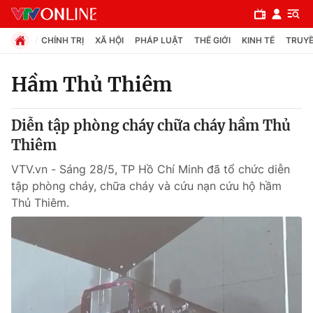
CHÍNH TRỊ
XÃ HỘI
PHÁP LUẬT
THẾ GIỚI
KINH TẾ
TRUYỀ
Hầm Thủ Thiêm
Chuyên mục
Diễn tập phòng cháy chữa cháy hầm Thủ
Chính trị
Thiêm
VTV.vn - Sáng 28/5, TP Hồ Chí Minh đã tổ chức diễn
Xã hội
tập phòng cháy, chữa cháy và cứu nạn cứu hộ hầm
Thủ Thiêm.
Pháp luật
Y tế
Thế giới