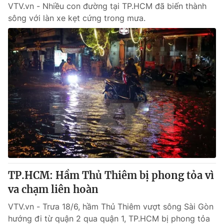
VTV.vn - Nhiều con đường tại TP.HCM đã biến thành
sông với làn xe kẹt cứng trong mưa.
TP.HCM: Hầm Thủ Thiêm bị phong tỏa vì
va chạm liên hoàn
VTV.vn - Trưa 18/6, hầm Thủ Thiêm vượt sông Sài Gòn
hướng đi từ quận 2 qua quận 1, TP.HCM bị phong tỏa