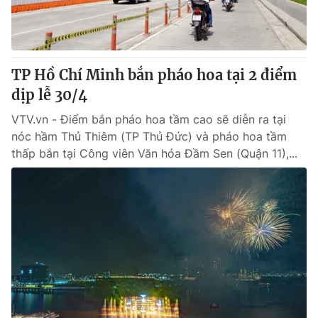
Giao lưu trực tuyến
Sản phẩm
Lịch phát sóng
Thị trường
Tư vấn
TP Hồ Chí Minh bắn pháo hoa tại 2 điểm
dịp lễ 30/4
Chuyên mục khác
Emagazine
VTV.vn - Điểm bắn pháo hoa tầm cao sẽ diễn ra tại
Podcast
nóc hầm Thủ Thiêm (TP Thủ Đức) và pháo hoa tầm
thấp bắn tại Công viên Văn hóa Đầm Sen (Quận 11),...
Photo
Infographic
Video
Shorts video
VTV Money
VTV Thể thao
VTV Sức khoẻ
Bất động sản