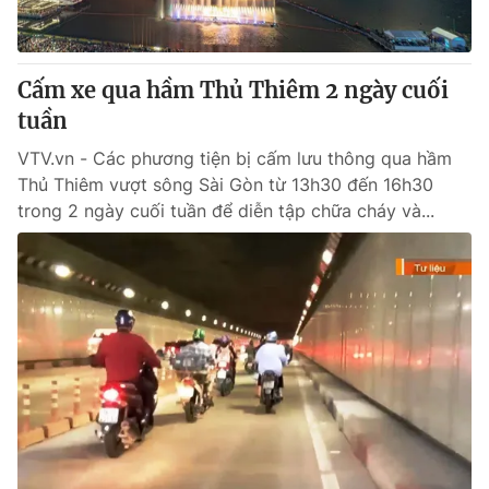
Thị trường 24h
Tấm lòng Việt
VTV4
Vươn mình bằng AI
Cấm xe qua hầm Thủ Thiêm 2 ngày cuối
tuần
VTV9
VTV8
VTV.vn - Các phương tiện bị cấm lưu thông qua hầm
Thủ Thiêm vượt sông Sài Gòn từ 13h30 đến 16h30
Liên hệ tòa soạn
English
trong 2 ngày cuối tuần để diễn tập chữa cháy và...
THỜI BÁO VTV
Theo dõi báo trên
Cơ quan chủ quản:
Đài Truyền hình Việt Nam
Cơ quan báo chí:
Thời báo VTV