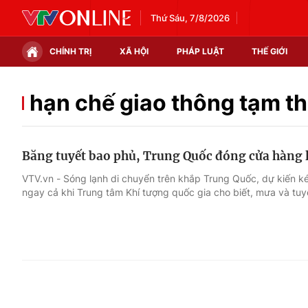
Thứ Sáu, 7/8/2026
CHÍNH TRỊ
XÃ HỘI
PHÁP LUẬT
THẾ GIỚI
Chính trị
Xã hội
hạn chế giao thông tạm th
Thế giới
Kinh tế
Băng tuyết bao phủ, Trung Quốc đóng cửa hàng 
Tin tức
Tài chính
VTV.vn - Sóng lạnh di chuyển trên khắp Trung Quốc, dự kiến ké
ngay cả khi Trung tâm Khí tượng quốc gia cho biết, mưa và tuy
Thế giới đó đây
Thị trường
Câu chuyện quốc tế
Góc doanh nghiệp
Dữ liệu và đời sống