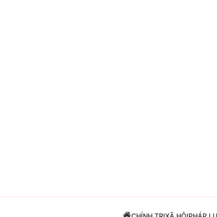
Giải trí
Đời sống
Điện ảnh
Du lịch
Âm nhạc
Làm đẹp
Sao
Chất lượng cuộc sốn
CHÍNH TRỊ
XÃ HỘI
PHÁP L