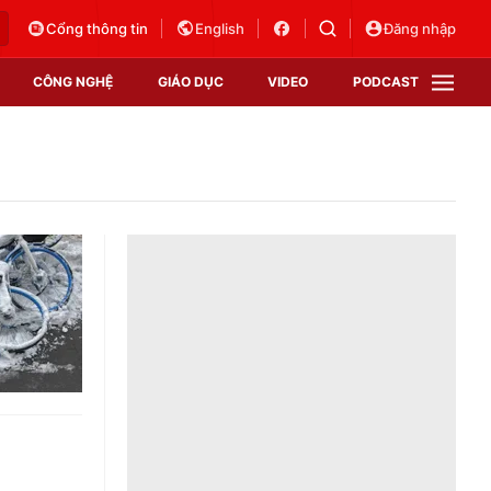
Cổng thông tin
English
Đăng nhập
CÔNG NGHỆ
GIÁO DỤC
VIDEO
PODCAST
VTV Money
VTV Thể thao
VTV Sức khoẻ
Bất động sản
Thị trường 24h
Tấm lòng Việt
Vươn mình bằng AI
VTV4
VTV8
VTV9
Lịch phát sóng
Giao lưu trực tuyến
Sự kiện