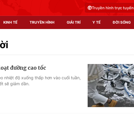
Truyền hình trực tuyến
KINH TẾ
TRUYỀN HÌNH
GIẢI TRÍ
Y TẾ
ĐỜI SỐNG
Pháp luật
Y tế
ời
Truyền hình
Multimedia
loạt đường cao tốc
Phim VTV
Video
o nhiệt độ xuống thấp hơn vào cuối tuần,
ết sẽ giảm dần.
Hậu trường
Shorts video
Nhân vật
Podcast
Khán giả
EMagazine
Giải sao mai
Photo
Infographic