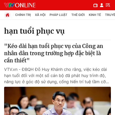
CHÍNH TRỊ
XÃ HỘI
PHÁP LUẬT
THẾ GIỚI
KINH TẾ
TRUYỀ
hạn tuổi phục vụ
Chuyên mục
"Kéo dài hạn tuổi phục vụ của Công an
Chính trị
nhân dân trong trường hợp đặc biệt là
cần thiết"
Xã hội
VTV.vn - ĐBQH Đỗ Huy Khánh cho rằng, việc kéo dài
hạn tuổi đối với một số cán bộ đã phát huy trình độ,
Pháp luật
năng lực ở góc độ sử dụng, cống hiến trí tuệ tầm cỡ...
Y tế
Thế giới