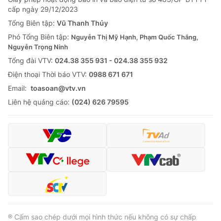
Giao lưu trực tuyến
cấp ngày 29/12/2023
Sản phẩm
Tổng Biên tập:
Vũ Thanh Thủy
Lịch phát sóng
Thị trường
Phó Tổng Biên tập:
Nguyễn Thị Mỹ Hạnh, Phạm Quốc Thắng,
Nguyễn Trọng Ninh
Tư vấn
Tổng đài VTV:
024.38 355 931 - 024.38 355 932
Chuyên mục khác
Ðiện thoại Thời báo VTV:
0988 671 671
Emagazine
Podcast
Email:
toasoan@vtv.vn
Liên hệ quảng cáo:
(024) 626 79595
Photo
Infographic
Video
Shorts video
VTV Money
VTV Thể thao
VTV Sức khoẻ
Bất động sản
® Cấm sao chép dưới mọi hình thức nếu không có sự chấp