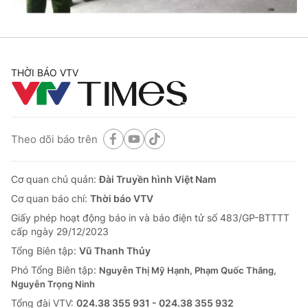
Thị trường 24h
Tấm lòng Việt
VTV4
Vươn mình bằng AI
THỜI BÁO VTV
VTV9
VTV8
Liên hệ tòa soạn
English
Theo dõi báo trên
Cơ quan chủ quản:
Đài Truyền hình Việt Nam
Cơ quan báo chí:
Thời báo VTV
THỜI BÁO VTV
Giấy phép hoạt động báo in và báo điện tử số 483/GP-BTTTT
cấp ngày 29/12/2023
Tổng Biên tập:
Vũ Thanh Thủy
Theo dõi báo trên
Phó Tổng Biên tập:
Nguyễn Thị Mỹ Hạnh, Phạm Quốc Thắng,
Nguyễn Trọng Ninh
Tổng đài VTV:
024.38 355 931 - 024.38 355 932
Cơ quan chủ quản:
Đài Truyền hình Việt Nam