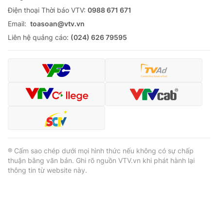
Ðiện thoại Thời báo VTV:
0988 671 671
Cơ quan báo chí:
Thời báo VTV
Email:
toasoan@vtv.vn
Giấy phép hoạt động báo in và báo điện tử số 483/GP-BTTTT
cấp ngày 29/12/2023
Liên hệ quảng cáo:
(024) 626 79595
Tổng Biên tập:
Vũ Thanh Thủy
Phó Tổng Biên tập:
Nguyễn Thị Mỹ Hạnh, Phạm Quốc Thắng,
Nguyễn Trọng Ninh
Tổng đài VTV:
024.38 355 931 - 024.38 355 932
Ðiện thoại Thời báo VTV:
024.66 897 897
Email:
toasoan@vtv.vn
Liên hệ quảng cáo:
024-7300.7108
® Cấm sao chép dưới mọi hình thức nếu không có sự chấp
thuận bằng văn bản. Ghi rõ nguồn VTV.vn khi phát hành lại
thông tin từ website này.