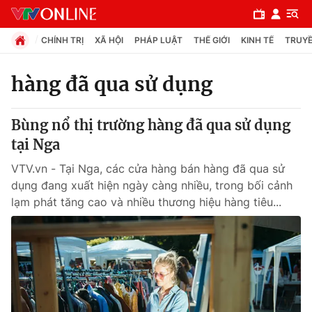
CHÍNH TRỊ
XÃ HỘI
PHÁP LUẬT
THẾ GIỚI
KINH TẾ
TRUYỀ
hàng đã qua sử dụng
Chuyên mục
Bùng nổ thị trường hàng đã qua sử dụng
Chính trị
tại Nga
VTV.vn - Tại Nga, các cửa hàng bán hàng đã qua sử
Xã hội
dụng đang xuất hiện ngày càng nhiều, trong bối cảnh
lạm phát tăng cao và nhiều thương hiệu hàng tiêu...
Pháp luật
Y tế
Thế giới