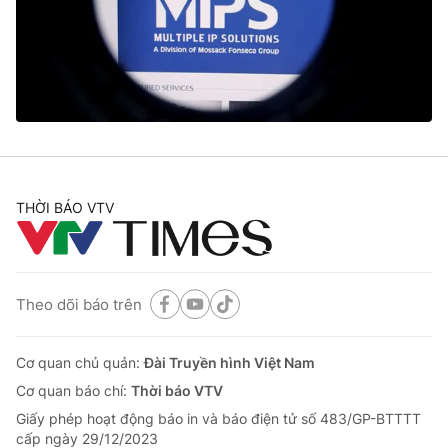
Tin tức
Kinh tế
Thế giới đó đây
Tài chính
Dữ liệu và đời sống
Câu chuyện quốc tế
Thị trường
Truyền hình
Góc doanh nghiệp
Phim VTV
THỜI BÁO VTV
Giải trí
Hậu trường
Điện ảnh
Đời sống
Nhân vật
Âm nhạc
Theo dõi báo trên
Du lịch
Khán giả
Giáo dục
Sao
Làm đẹp
Giải sao mai
Cơ quan chủ quản:
Đài Truyền hình Việt Nam
Tuyển sinh
Công nghệ
Cơ quan báo chí:
Thời báo VTV
Chất lượng cuộc sống
Học trực tuyến
Giấy phép hoạt động báo in và báo điện tử số 483/GP-BTTTT
Hitech Công nghệ tương lai
cấp ngày 29/12/2023