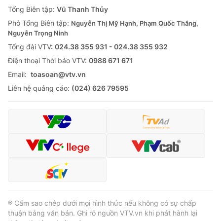
Giao lưu trực tuyến
Tổng Biên tập:
Vũ Thanh Thủy
Sản phẩm
Phó Tổng Biên tập:
Nguyễn Thị Mỹ Hạnh, Phạm Quốc Thắng,
Lịch phát sóng
Thị trường
Nguyễn Trọng Ninh
Tổng đài VTV:
024.38 355 931 - 024.38 355 932
Tư vấn
Ðiện thoại Thời báo VTV:
0988 671 671
Chuyên mục khác
Email:
toasoan@vtv.vn
Emagazine
Podcast
Liên hệ quảng cáo:
(024) 626 79595
Photo
Infographic
Video
Shorts video
VTV Money
VTV Thể thao
VTV Sức khoẻ
Bất động sản
® Cấm sao chép dưới mọi hình thức nếu không có sự chấp
thuận bằng văn bản. Ghi rõ nguồn VTV.vn khi phát hành lại