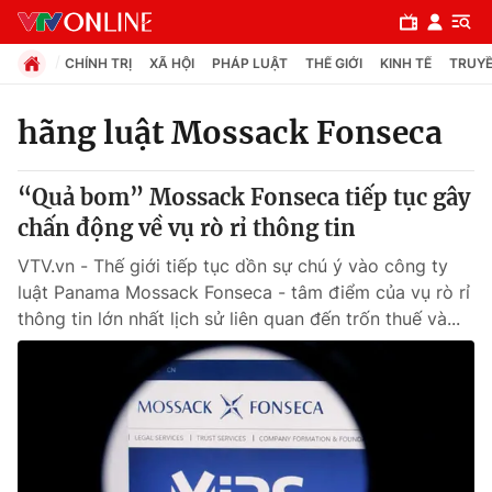
CHÍNH TRỊ
XÃ HỘI
PHÁP LUẬT
THẾ GIỚI
KINH TẾ
TRUYỀ
hãng luật Mossack Fonseca
Chuyên mục
“Quả bom” Mossack Fonseca tiếp tục gây
Chính trị
chấn động về vụ rò rỉ thông tin
VTV.vn - Thế giới tiếp tục dồn sự chú ý vào công ty
Xã hội
luật Panama Mossack Fonseca - tâm điểm của vụ rò rỉ
thông tin lớn nhất lịch sử liên quan đến trốn thuế và...
Pháp luật
Y tế
Thế giới