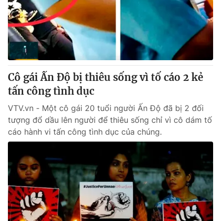
Tin tức
Kinh tế
Thế giới đó đây
Tài chính
Dữ liệu và đời sống
Câu chuyện quốc tế
Thị trường
Cô gái Ấn Độ bị thiêu sống vì tố cáo 2 kẻ
Truyền hình
Góc doanh nghiệp
tấn công tình dục
Phim VTV
Giải trí
VTV.vn - Một cô gái 20 tuổi người Ấn Độ đã bị 2 đối
Hậu trường
tượng đổ dầu lên người để thiêu sống chỉ vì cô dám tố
Điện ảnh
cáo hành vi tấn công tình dục của chúng.
Đời sống
Nhân vật
Âm nhạc
Du lịch
Khán giả
Giáo dục
Sao
Làm đẹp
Giải sao mai
Tuyển sinh
Công nghệ
Chất lượng cuộc sống
Học trực tuyến
Hitech Công nghệ tương lai