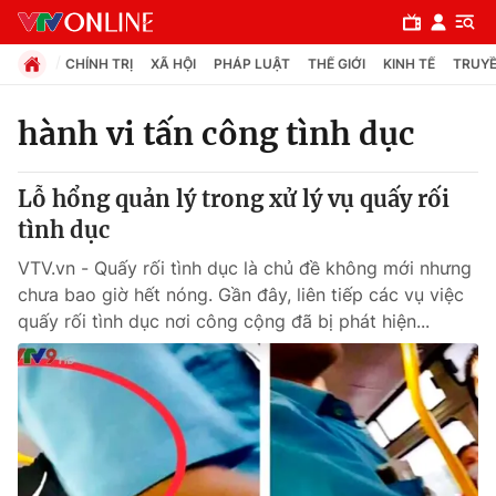
CHÍNH TRỊ
XÃ HỘI
PHÁP LUẬT
THẾ GIỚI
KINH TẾ
TRUYỀ
hành vi tấn công tình dục
Chuyên mục
Lỗ hổng quản lý trong xử lý vụ quấy rối
Chính trị
tình dục
VTV.vn - Quấy rối tình dục là chủ đề không mới nhưng
Xã hội
chưa bao giờ hết nóng. Gần đây, liên tiếp các vụ việc
quấy rối tình dục nơi công cộng đã bị phát hiện...
Pháp luật
Y tế
Thế giới