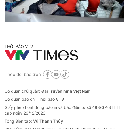
Thị trường 24h
Tấm lòng Việt
VTV4
Vươn mình bằng AI
VTV9
VTV8
THỜI BÁO VTV
Liên hệ tòa soạn
English
Theo dõi báo trên
THỜI BÁO VTV
Cơ quan chủ quản:
Đài Truyền hình Việt Nam
Cơ quan báo chí:
Thời báo VTV
Giấy phép hoạt động báo in và báo điện tử số 483/GP-BTTTT
Theo dõi báo trên
cấp ngày 29/12/2023
Tổng Biên tập:
Vũ Thanh Thủy
Cơ quan chủ quản:
Đài Truyền hình Việt Nam