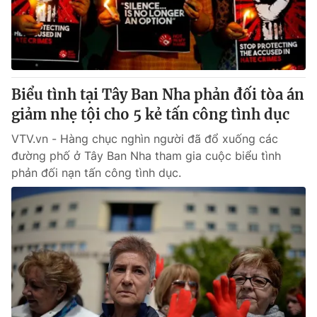
Giao lưu trực tuyến
Sản phẩm
Lịch phát sóng
Thị trường
Tư vấn
Biểu tình tại Tây Ban Nha phản đối tòa án
Chuyên mục khác
giảm nhẹ tội cho 5 kẻ tấn công tình dục
Emagazine
Podcast
VTV.vn - Hàng chục nghìn người đã đổ xuống các
đường phố ở Tây Ban Nha tham gia cuộc biểu tình
Photo
Infographic
phản đối nạn tấn công tình dục.
Video
Shorts video
VTV Money
VTV Thể thao
VTV Sức khoẻ
Bất động sản