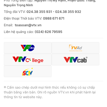
Phó Tổng Biên tập:
Nguyễn Thị Mỹ Hạnh, Phạm Quốc Thắng,
Nguyễn Trọng Ninh
Cơ quan báo chí:
Thời báo VTV
Tổng đài VTV:
024.38 355 931 - 024.38 355 932
Giấy phép hoạt động báo in và báo điện tử số 483/GP-BTTTT
cấp ngày 29/12/2023
Ðiện thoại Thời báo VTV:
0988 671 671
Tổng Biên tập:
Vũ Thanh Thủy
Email:
toasoan@vtv.vn
Phó Tổng Biên tập:
Nguyễn Thị Mỹ Hạnh, Phạm Quốc Thắng,
Liên hệ quảng cáo:
(024) 626 79595
Nguyễn Trọng Ninh
Tổng đài VTV:
024.38 355 931 - 024.38 355 932
Ðiện thoại Thời báo VTV:
024.66 897 897
Email:
toasoan@vtv.vn
Liên hệ quảng cáo:
024-7300.7108
® Cấm sao chép dưới mọi hình thức nếu không có sự chấp
thuận bằng văn bản. Ghi rõ nguồn VTV.vn khi phát hành lại
thông tin từ website này.