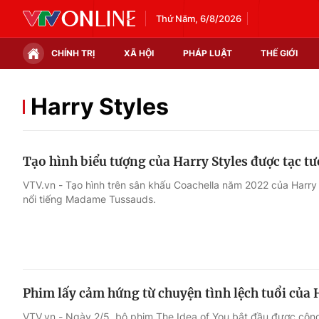
Thứ Năm, 6/8/2026
CHÍNH TRỊ
XÃ HỘI
PHÁP LUẬT
THẾ GIỚI
Chính trị
Xã hội
Harry Styles
Thế giới
Kinh tế
Tạo hình biểu tượng của Harry Styles được tạc t
Tin tức
Tài chính
VTV.vn - Tạo hình trên sân khấu Coachella năm 2022 của Harry 
nổi tiếng Madame Tussauds.
Thế giới đó đây
Thị trường
Câu chuyện quốc tế
Góc doanh nghiệp
Dữ liệu và đời sống
Phim lấy cảm hứng từ chuyện tình lệch tuổi của 
VTV.vn - Ngày 2/5, bộ phim The Idea of You bắt đầu được công