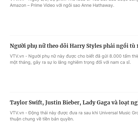
Amazon – Prime Video với ngôi sao Anne Hathaway.
Giải trí
Đời sống
Điện ảnh
Du lịch
Người phụ nữ theo dõi Harry Styles phải ngồi tù 
Âm nhạc
Làm đẹp
VTV.vn - Người phụ nữ này được cho biết đã gửi 8.000 tấm thi
một tháng, gây ra sự lo lắng nghiêm trọng đối với nam ca sĩ.
Sao
Chất lượng cuộc sốn
Taylor Swift, Justin Bieber, Lady Gaga và loạt n
VTV.vn - Động thái này được đưa ra sau khi Universal Music Gr
thuận chung về tiền bản quyền.