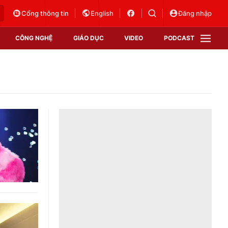
Cổng thông tin
English
Đăng nhập
CÔNG NGHỆ
GIÁO DỤC
VIDEO
PODCAST
VTV Money
VTV Thể thao
VTV Sức khoẻ
Bất động sản
Thị trường 24h
Tấm lòng Việt
Vươn mình bằng AI
VTV4
VTV8
VTV9
Lịch phát sóng
Giao lưu trực tuyến
Sự kiện