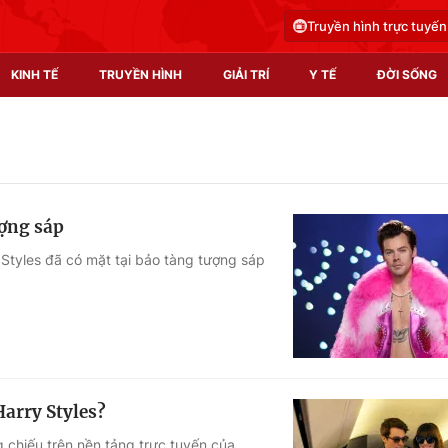
Truyền hình trực tuyến
KINH TẾ
TRUYỀN HÌNH
GIẢI TRÍ
Y TẾ
ĐỜI SỐNG
Pháp luật
Y tế
Truyền hình
Multimedia
ượng sáp
Phim VTV
Video
Styles đã có mặt tại bảo tàng tượng sáp
Hậu trường
Shorts video
Nhân vật
Podcast
Khán giả
EMagazine
Giải sao mai
Photo
Harry Styles?
Infographic
 chiếu trên nền tảng trực tuyến của