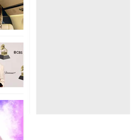
Liên hệ toà soạn
hệ tương lai