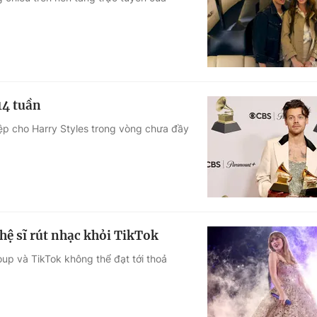
Góc ảnh
Giáo dục
Công nghệ
Tuyển sinh
Hitech Công ng
14 tuần
Học trực tuyến
Sản phẩm
ệp cho Harry Styles trong vòng chưa đầy
g
Thị trường
Tư vấn
ghệ sĩ rút nhạc khỏi TikTok
oup và TikTok không thể đạt tới thoả