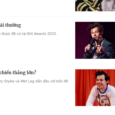
iải thưởng
 được đề cử tại Brit Awards 2023.
 chiến thắng lớn?
ry Styles và Wet Leg dẫn đầu với bốn đề