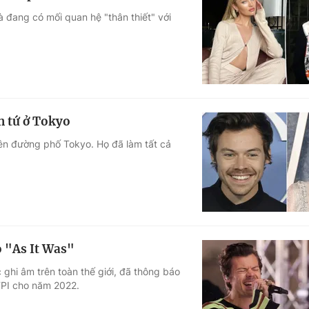
à đang có mối quan hệ "thân thiết" với
h tứ ở Tokyo
trên đường phố Tokyo. Họ đã làm tất cả
o "As It Was"
ghi âm trên toàn thế giới, đã thông báo
FPI cho năm 2022.