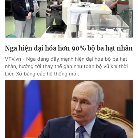
Tin tức
Kinh tế
Thế giới đó đây
Tài chính
Dữ liệu và đời sống
Câu chuyện quốc tế
Thị trường
Nga hiện đại hóa hơn 90% bộ ba hạt nhân
Truyền hình
Góc doanh nghiệp
VTV.vn - Nga đang đẩy mạnh hiện đại hóa bộ ba hạt
Phim VTV
Giải trí
nhân, hướng tới thay thế gần như toàn bộ vũ khí thời
Hậu trường
Liên Xô bằng các hệ thống mới.
Điện ảnh
Đời sống
Nhân vật
Âm nhạc
Du lịch
Khán giả
Giáo dục
Sao
Làm đẹp
Giải sao mai
Tuyển sinh
Công nghệ
Chất lượng cuộc sống
Học trực tuyến
Hitech Công nghệ tương lai