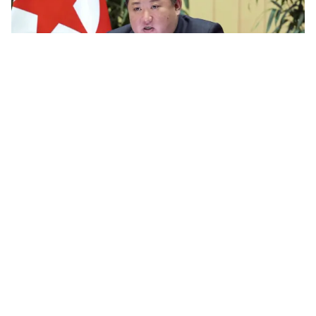
Tin mới
Video
Live
Emagazine
Trang chủ
Xung đột với Ukraine leo thang căng
thẳng, Nga khởi động tập trận hạt nhân
chiến lược
VTV.vn - Nga tiến hành diễn tập lực lượng răn đe hạt
nhân chiến lược, khẳng định cam kết duy trì sức mạnh
hạt nhân đủ để bảo vệ an ninh quốc gia.