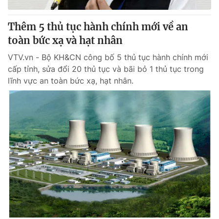
Thị trường 24h
Tấm lòng Việt
Thêm 5 thủ tục hành chính mới về an
VTV4
Vươn mình bằng AI
toàn bức xạ và hạt nhân
VTV.vn - Bộ KH&CN công bố 5 thủ tục hành chính mới
VTV9
VTV8
cấp tỉnh, sửa đổi 20 thủ tục và bãi bỏ 1 thủ tục trong
lĩnh vực an toàn bức xạ, hạt nhân.
Liên hệ tòa soạn
English
THỜI BÁO VTV
Theo dõi báo trên
Cơ quan chủ quản:
Đài Truyền hình Việt Nam
Cơ quan báo chí:
Thời báo VTV