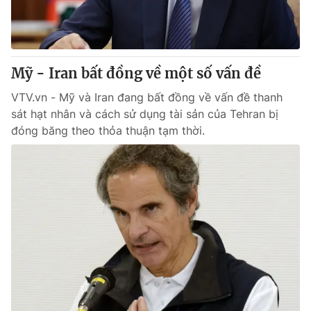
Giao lưu trực tuyến
Sản phẩm
Lịch phát sóng
Thị trường
Tư vấn
Mỹ - Iran bất đồng về một số vấn đề
Chuyên mục khác
VTV.vn - Mỹ và Iran đang bất đồng về vấn đề thanh
sát hạt nhân và cách sử dụng tài sản của Tehran bị
Emagazine
Podcast
đóng băng theo thỏa thuận tạm thời.
Photo
Infographic
Video
Shorts video
VTV Money
VTV Thể thao
VTV Sức khoẻ
Bất động sản