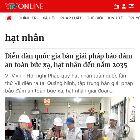
CHÍNH TRỊ
XÃ HỘI
PHÁP LUẬT
THẾ GIỚI
KINH TẾ
TRUYỀ
hạt nhân
Chuyên mục
Diễn đàn quốc gia bàn giải pháp bảo đảm
Chính trị
an toàn bức xạ, hạt nhân đến năm 2035
VTV.vn - Hội nghị Pháp quy hạt nhân toàn quốc lần
Xã hội
thứ VII diễn ra tại Quảng Ninh, tập trung bàn giải pháp
bảo đảm an toàn bức xạ, hạt nhân giai đoạn...
Pháp luật
Y tế
Thế giới