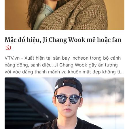
Thị trường 24h
Tấm lòng Việt
VTV4
Vươn mình bằng AI
VTV9
VTV8
Mặc đồ hiệu, Ji Chang Wook mê hoặc fan
Liên hệ tòa soạn
English
VTV.vn - Xuất hiện tại sân bay Incheon trong bộ cánh
năng động, sành điệu, Ji Chang Wook gây ấn tượng
với vóc dáng thanh mảnh và khuôn mặt đẹp không tì...
THỜI BÁO VTV
Theo dõi báo trên
Cơ quan chủ quản:
Đài Truyền hình Việt Nam