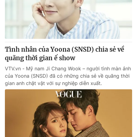
Giao lưu trực tuyến
Sản phẩm
Lịch phát sóng
Thị trường
Tư vấn
Chuyên mục khác
Tình nhân của Yoona (SNSD) chia sẻ về
Emagazine
Podcast
quãng thời gian ế show
VTV.vn - Mỹ nam Ji Chang Wook – người tình màn ảnh
Photo
Infographic
của Yoona (SNSD) đã có những chia sẻ về quãng thời
gian anh chật vật với sự nghiệp diễn xuất.
Video
Shorts video
VTV Money
VTV Thể thao
VTV Sức khoẻ
Bất động sản