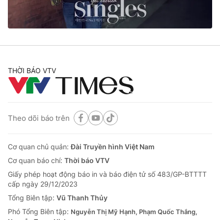
® Cấm sao chép dưới mọi hình thức nếu không có sự chấp
thuận bằng văn bản. Ghi rõ nguồn VTV.vn khi phát hành lại
thông tin từ website này.
THỜI BÁO VTV
Theo dõi báo trên
Cơ quan chủ quản:
Đài Truyền hình Việt Nam
Cơ quan báo chí:
Thời báo VTV
Giấy phép hoạt động báo in và báo điện tử số 483/GP-BTTTT
cấp ngày 29/12/2023
Tổng Biên tập:
Vũ Thanh Thủy
Phó Tổng Biên tập:
Nguyễn Thị Mỹ Hạnh, Phạm Quốc Thắng,