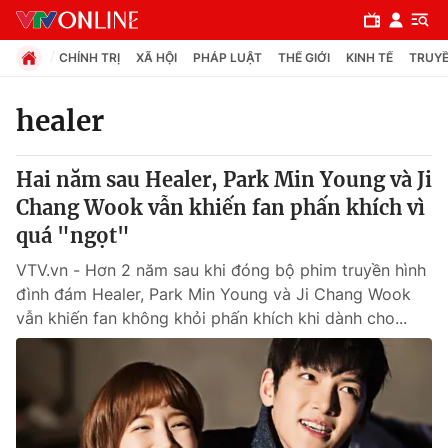
CHÍNH TRỊ
XÃ HỘI
PHÁP LUẬT
THẾ GIỚI
KINH TẾ
TRUYỀ
healer
Chuyên mục
Hai năm sau Healer, Park Min Young và Ji
Chính trị
Chang Wook vẫn khiến fan phấn khích vì
quá "ngọt"
Xã hội
VTV.vn - Hơn 2 năm sau khi đóng bộ phim truyền hình
đình đám Healer, Park Min Young và Ji Chang Wook
Pháp luật
vẫn khiến fan không khỏi phấn khích khi dành cho...
Y tế
Thế giới