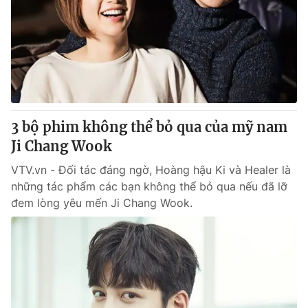
Tin tức
Kinh tế
Thế giới đó đây
Tài chính
Dữ liệu và đời sống
Câu chuyện quốc tế
Thị trường
Truyền hình
Góc doanh nghiệp
3 bộ phim không thể bỏ qua của mỹ nam
Phim VTV
Ji Chang Wook
Giải trí
Hậu trường
VTV.vn - Đối tác đáng ngờ, Hoàng hậu Ki và Healer là
Điện ảnh
những tác phẩm các bạn không thể bỏ qua nếu đã lỡ
Đời sống
Nhân vật
đem lòng yêu mến Ji Chang Wook.
Âm nhạc
Du lịch
Khán giả
Giáo dục
Sao
Làm đẹp
Giải sao mai
Tuyển sinh
Công nghệ
Chất lượng cuộc sống
Học trực tuyến
Hitech Công nghệ tương lai