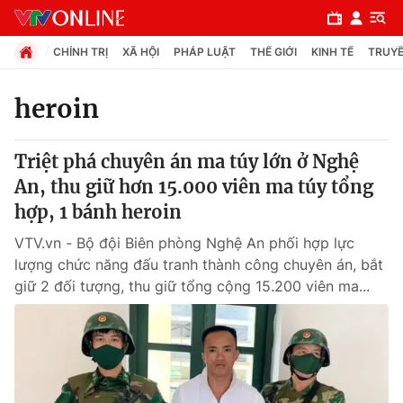
CHÍNH TRỊ
XÃ HỘI
PHÁP LUẬT
THẾ GIỚI
KINH TẾ
TRUYỀ
heroin
Chuyên mục
Triệt phá chuyên án ma túy lớn ở Nghệ
Chính trị
An, thu giữ hơn 15.000 viên ma túy tổng
hợp, 1 bánh heroin
Xã hội
VTV.vn - Bộ đội Biên phòng Nghệ An phối hợp lực
lượng chức năng đấu tranh thành công chuyên án, bắt
Pháp luật
giữ 2 đối tượng, thu giữ tổng cộng 15.200 viên ma...
Y tế
Thế giới