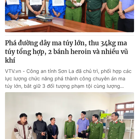
Thị trường 24h
Tấm lòng Việt
VTV4
Vươn mình bằng AI
VTV9
VTV8
Phá đường dây ma túy lớn, thu 34kg ma
túy tổng hợp, 2 bánh heroin và nhiều vũ
Liên hệ tòa soạn
English
khí
VTV.vn - Công an tỉnh Sơn La đã chủ trì, phối hợp các
lực lượng chức năng phá thành công chuyên án ma
túy lớn, bắt giữ 3 đối tượng phạm tội cùng lượng...
THỜI BÁO VTV
Theo dõi báo trên
Cơ quan chủ quản:
Đài Truyền hình Việt Nam
Cơ quan báo chí:
Thời báo VTV