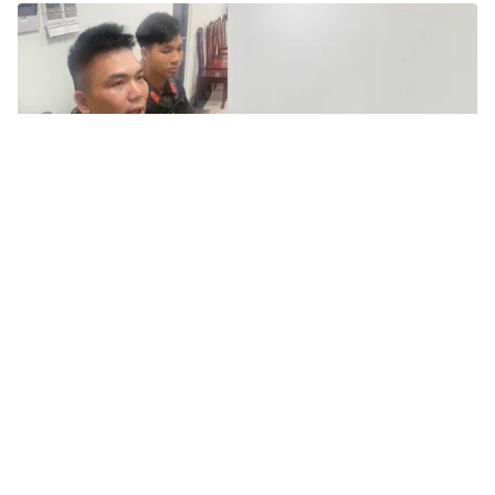
Tin mới
Video
Live
Emagazine
Trang chủ
Nghi phạm bị truy nã trong vụ án ma túy
ở Quảng Ninh xuất hiện tại Phú Thọ
VTV.vn - Chiều 18/4, Công an tỉnh Phú Thọ ra thông
báo đối tượng bị truy nã Bùi Đình Khánh trong vụ án
ma túy tại Quảng Ninh hiện đang ở trên địa bàn Phú...