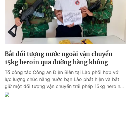
Tin tức
Kinh tế
Thế giới đó đây
Tài chính
Dữ liệu và đời sống
Câu chuyện quốc tế
Thị trường
Truyền hình
Góc doanh nghiệp
Bắt đối tượng nước ngoài vận chuyển
Phim VTV
15kg heroin qua đường hàng không
Giải trí
Hậu trường
Tổ công tác Công an Điện Biên tại Lào phối hợp với
Điện ảnh
lực lượng chức năng nước bạn Lào phát hiện và bắt
Đời sống
Nhân vật
giữ một đối tượng vận chuyển trái phép 15kg heroin...
Âm nhạc
Du lịch
Khán giả
Giáo dục
Sao
Làm đẹp
Giải sao mai
Tuyển sinh
Công nghệ
Chất lượng cuộc sống
Học trực tuyến
Hitech Công nghệ tương lai