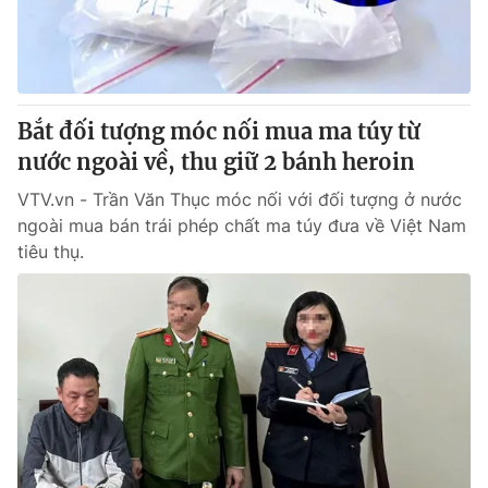
® Cấm sao chép dưới mọi hình thức nếu không có sự chấp
thuận bằng văn bản. Ghi rõ nguồn VTV.vn khi phát hành lại
thông tin từ website này.
Bắt đối tượng móc nối mua ma túy từ
nước ngoài về, thu giữ 2 bánh heroin
VTV.vn - Trần Văn Thục móc nối với đối tượng ở nước
ngoài mua bán trái phép chất ma túy đưa về Việt Nam
tiêu thụ.