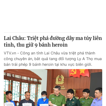
Giao lưu trực tuyến
Sản phẩm
Lịch phát sóng
Thị trường
Tư vấn
Chuyên mục khác
Lai Châu: Triệt phá đường dây ma túy liên
Emagazine
Podcast
tỉnh, thu giữ 9 bánh heroin
VTV.vn - Công an tỉnh Lai Châu vừa triệt phá thành
Photo
Infographic
công chuyên án, bắt quả tang đối tượng Ly A Thọ mua
bán trái phép 9 bánh heroin tại khu vực biên giới.
Video
Shorts video
VTV Money
VTV Thể thao
VTV Sức khoẻ
Bất động sản