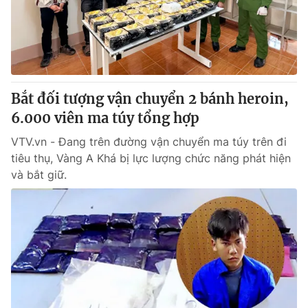
Giấy phép hoạt động báo in và báo điện tử số 483/GP-BTTTT
cấp ngày 29/12/2023
Tổng Biên tập:
Vũ Thanh Thủy
Phó Tổng Biên tập:
Nguyễn Thị Mỹ Hạnh, Phạm Quốc Thắng,
Nguyễn Trọng Ninh
Tổng đài VTV:
Bắt đối tượng vận chuyển 2 bánh heroin,
024.38 355 931 - 024.38 355 932
Ðiện thoại Thời báo VTV:
6.000 viên ma túy tổng hợp
024.66 897 897
Email:
toasoan@vtv.vn
VTV.vn - Đang trên đường vận chuyển ma túy trên đi
Liên hệ quảng cáo:
024-7300.7108
tiêu thụ, Vàng A Khá bị lực lượng chức năng phát hiện
và bắt giữ.