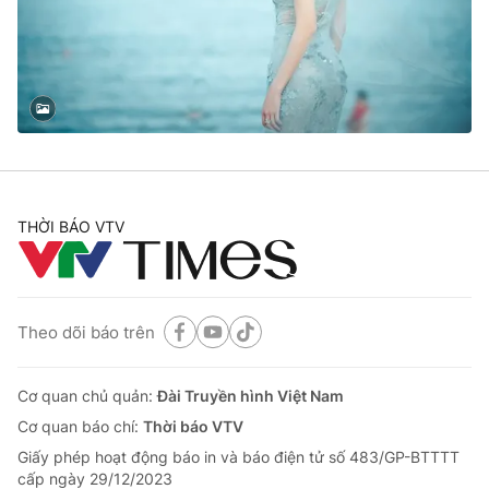
Tin tức
Kinh tế
Thế giới đó đây
Tài chính
Dữ liệu và đời sống
Câu chuyện quốc tế
Thị trường
Truyền hình
Góc doanh nghiệp
Phim VTV
THỜI BÁO VTV
Giải trí
Hậu trường
Điện ảnh
Đời sống
Nhân vật
Âm nhạc
Theo dõi báo trên
Du lịch
Khán giả
Giáo dục
Sao
Làm đẹp
Giải sao mai
Cơ quan chủ quản:
Đài Truyền hình Việt Nam
Tuyển sinh
Công nghệ
Cơ quan báo chí:
Thời báo VTV
Chất lượng cuộc sống
Học trực tuyến
Giấy phép hoạt động báo in và báo điện tử số 483/GP-BTTTT
Hitech Công nghệ tương lai
cấp ngày 29/12/2023