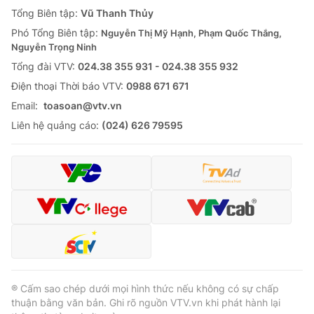
Giao lưu trực tuyến
Tổng Biên tập:
Vũ Thanh Thủy
Sản phẩm
Phó Tổng Biên tập:
Nguyễn Thị Mỹ Hạnh, Phạm Quốc Thắng,
Lịch phát sóng
Thị trường
Nguyễn Trọng Ninh
Tổng đài VTV:
024.38 355 931 - 024.38 355 932
Tư vấn
Ðiện thoại Thời báo VTV:
0988 671 671
Chuyên mục khác
Email:
toasoan@vtv.vn
Emagazine
Podcast
Liên hệ quảng cáo:
(024) 626 79595
Photo
Infographic
Video
Shorts video
VTV Money
VTV Thể thao
VTV Sức khoẻ
Bất động sản
® Cấm sao chép dưới mọi hình thức nếu không có sự chấp
thuận bằng văn bản. Ghi rõ nguồn VTV.vn khi phát hành lại