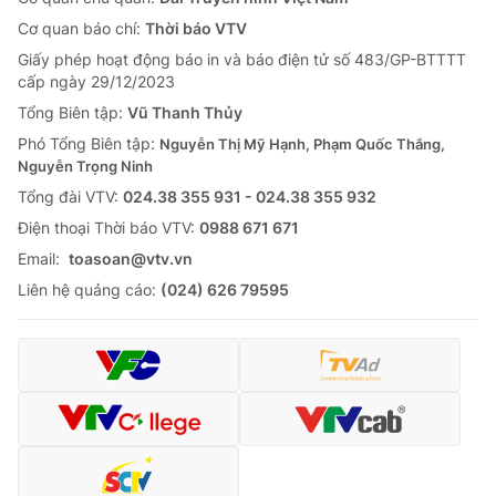
Tin tức
Cơ quan báo chí:
Thời báo VTV
Kinh tế
Giấy phép hoạt động báo in và báo điện tử số 483/GP-BTTTT
Thế giới đó đây
cấp ngày 29/12/2023
Tài chính
Dữ liệu và đời sống
Tổng Biên tập:
Vũ Thanh Thủy
Câu chuyện quốc tế
Thị trường
Phó Tổng Biên tập:
Nguyễn Thị Mỹ Hạnh, Phạm Quốc Thắng,
Nguyễn Trọng Ninh
Truyền hình
Góc doanh nghiệp
Tổng đài VTV:
024.38 355 931 - 024.38 355 932
Phim VTV
Ðiện thoại Thời báo VTV:
0988 671 671
Giải trí
Email:
toasoan@vtv.vn
Hậu trường
Điện ảnh
Liên hệ quảng cáo:
(024) 626 79595
Đời sống
Nhân vật
Âm nhạc
Du lịch
Khán giả
Giáo dục
Sao
Làm đẹp
Giải sao mai
Tuyển sinh
Công nghệ
Chất lượng cuộc sống
Học trực tuyến
Hitech Công nghệ tương lai