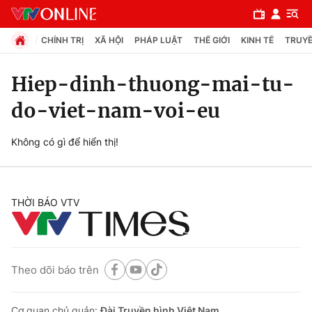
CHÍNH TRỊ
XÃ HỘI
PHÁP LUẬT
THẾ GIỚI
KINH TẾ
TRUYỀ
Hiep-dinh-thuong-mai-tu-
do-viet-nam-voi-eu
Chuyên mục
Chính trị
Không có gì để hiển thị!
Xã hội
THỜI BÁO VTV
Pháp luật
Y tế
Theo dõi báo trên
Thế giới
Cơ quan chủ quản:
Đài Truyền hình Việt Nam