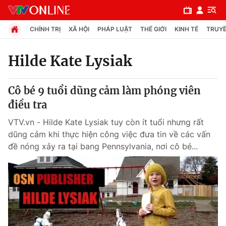
CHÍNH TRỊ
XÃ HỘI
PHÁP LUẬT
THẾ GIỚI
KINH TẾ
TRUYỀ
Hilde Kate Lysiak
Chuyên mục
Cô bé 9 tuổi dũng cảm làm phóng viên
Chính trị
điều tra
VTV.vn - Hilde Kate Lysiak tuy còn ít tuổi nhưng rất
Xã hội
dũng cảm khi thực hiện công việc đưa tin về các vấn
đề nóng xảy ra tại bang Pennsylvania, nơi cô bé...
Pháp luật
Y tế
Thế giới