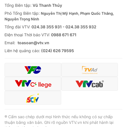
Giao lưu trực tuyến
Tổng Biên tập:
Vũ Thanh Thủy
Sản phẩm
Phó Tổng Biên tập:
Nguyễn Thị Mỹ Hạnh, Phạm Quốc Thắng,
Lịch phát sóng
Thị trường
Nguyễn Trọng Ninh
Tổng đài VTV:
024.38 355 931 - 024.38 355 932
Tư vấn
Ðiện thoại Thời báo VTV:
0988 671 671
Chuyên mục khác
Email:
toasoan@vtv.vn
Emagazine
Podcast
Liên hệ quảng cáo:
(024) 626 79595
Photo
Infographic
Video
Shorts video
VTV Money
VTV Thể thao
VTV Sức khoẻ
Bất động sản
® Cấm sao chép dưới mọi hình thức nếu không có sự chấp
thuận bằng văn bản. Ghi rõ nguồn VTV.vn khi phát hành lại