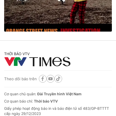
Tin tức
Kinh tế
Thế giới đó đây
Tài chính
Dữ liệu và đời sống
Câu chuyện quốc tế
Thị trường
Truyền hình
Góc doanh nghiệp
Phim VTV
THỜI BÁO VTV
Giải trí
Hậu trường
Điện ảnh
Đời sống
Nhân vật
Âm nhạc
Theo dõi báo trên
Du lịch
Khán giả
Giáo dục
Sao
Làm đẹp
Giải sao mai
Cơ quan chủ quản:
Đài Truyền hình Việt Nam
Tuyển sinh
Công nghệ
Cơ quan báo chí:
Thời báo VTV
Chất lượng cuộc sống
Học trực tuyến
Giấy phép hoạt động báo in và báo điện tử số 483/GP-BTTTT
Hitech Công nghệ tương lai
cấp ngày 29/12/2023