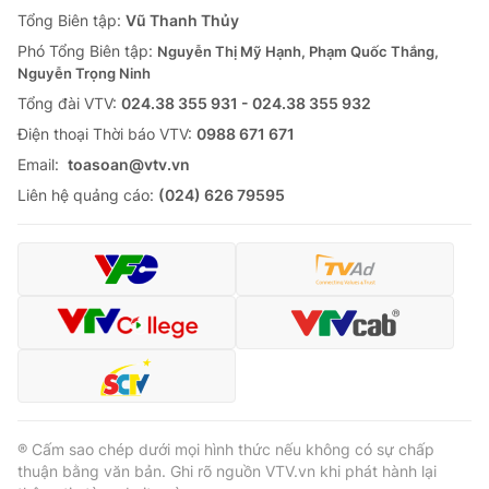
Giao lưu trực tuyến
Tổng Biên tập:
Vũ Thanh Thủy
Sản phẩm
Phó Tổng Biên tập:
Nguyễn Thị Mỹ Hạnh, Phạm Quốc Thắng,
Lịch phát sóng
Thị trường
Nguyễn Trọng Ninh
Tổng đài VTV:
024.38 355 931 - 024.38 355 932
Tư vấn
Ðiện thoại Thời báo VTV:
0988 671 671
Chuyên mục khác
Email:
toasoan@vtv.vn
Emagazine
Podcast
Liên hệ quảng cáo:
(024) 626 79595
Photo
Infographic
Video
Shorts video
VTV Money
VTV Thể thao
VTV Sức khoẻ
Bất động sản
® Cấm sao chép dưới mọi hình thức nếu không có sự chấp
thuận bằng văn bản. Ghi rõ nguồn VTV.vn khi phát hành lại