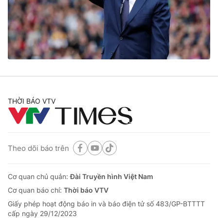
Tin tức
Kinh tế
Thế giới đó đây
Tài chính
Dữ liệu và đời sống
Câu chuyện quốc tế
Thị trường
Truyền hình
Góc doanh nghiệp
Phim VTV
THỜI BÁO VTV
Giải trí
Hậu trường
Điện ảnh
Đời sống
Nhân vật
Âm nhạc
Theo dõi báo trên
Du lịch
Khán giả
Giáo dục
Sao
Làm đẹp
Giải sao mai
Cơ quan chủ quản:
Đài Truyền hình Việt Nam
Tuyển sinh
Công nghệ
Cơ quan báo chí:
Thời báo VTV
Chất lượng cuộc sống
Học trực tuyến
Giấy phép hoạt động báo in và báo điện tử số 483/GP-BTTTT
Hitech Công nghệ tương lai
cấp ngày 29/12/2023