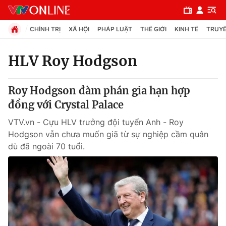
CHÍNH TRỊ
XÃ HỘI
PHÁP LUẬT
THẾ GIỚI
KINH TẾ
TRUYỀ
HLV Roy Hodgson
Chuyên mục
Roy Hodgson đàm phán gia hạn hợp
Chính trị
đồng với Crystal Palace
VTV.vn - Cựu HLV trưởng đội tuyển Anh - Roy
Xã hội
Hodgson vẫn chưa muốn giã từ sự nghiệp cầm quân
dù đã ngoài 70 tuổi.
Pháp luật
Y tế
Thế giới