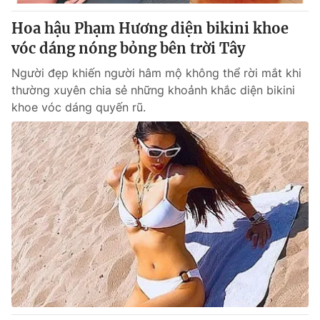
Giấy phép hoạt động báo in và báo điện tử số 483/GP-BTTTT
cấp ngày 29/12/2023
Hoa hậu Phạm Hương diện bikini khoe
Tổng Biên tập:
vóc dáng nóng bỏng bên trời Tây
Vũ Thanh Thủy
Phó Tổng Biên tập:
Nguyễn Thị Mỹ Hạnh, Phạm Quốc Thắng,
Người đẹp khiến người hâm mộ không thể rời mắt khi
Nguyễn Trọng Ninh
thường xuyên chia sẻ những khoảnh khắc diện bikini
Tổng đài VTV:
024.38 355 931 - 024.38 355 932
khoe vóc dáng quyến rũ.
Ðiện thoại Thời báo VTV:
024.66 897 897
Email:
toasoan@vtv.vn
Liên hệ quảng cáo:
024-7300.7108