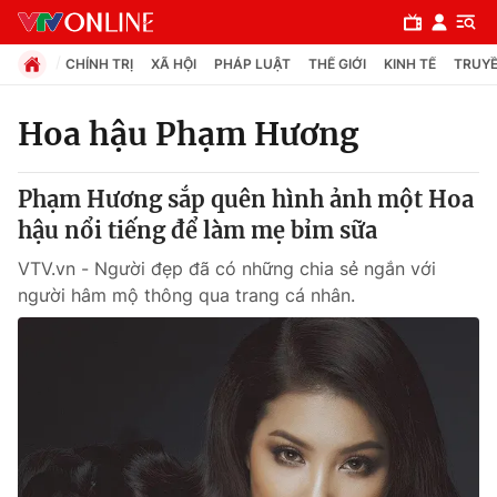
CHÍNH TRỊ
XÃ HỘI
PHÁP LUẬT
THẾ GIỚI
KINH TẾ
TRUYỀ
Hoa hậu Phạm Hương
Chuyên mục
Phạm Hương sắp quên hình ảnh một Hoa
Chính trị
hậu nổi tiếng để làm mẹ bỉm sữa
VTV.vn - Người đẹp đã có những chia sẻ ngắn với
Xã hội
người hâm mộ thông qua trang cá nhân.
Pháp luật
Y tế
Thế giới