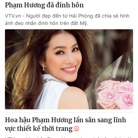
Phạm Hương đã đính hôn
VTV.vn - Người đẹp đến từ Hải Phòng đã chia sẻ hình
® Cấm sao chép dưới mọi hình thức nếu không có sự chấp
ảnh đeo nhẫn đính hôn trên đất Mỹ.
thuận bằng văn bản. Ghi rõ nguồn VTV.vn khi phát hành lại
thông tin từ website này.
Hoa hậu Phạm Hương lấn sân sang lĩnh
vực thiết kế thời trang