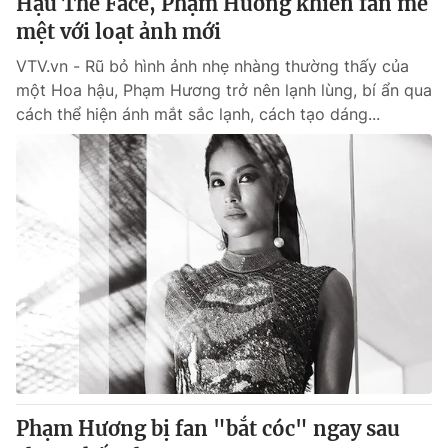
Hậu The Face, Phạm Hương khiến fan mê
mệt với loạt ảnh mới
VTV.vn - Rũ bỏ hình ảnh nhẹ nhàng thường thấy của
một Hoa hậu, Phạm Hương trở nên lạnh lùng, bí ẩn qua
cách thể hiện ánh mắt sắc lạnh, cách tạo dáng...
Phạm Hương bị fan "bắt cóc" ngay sau