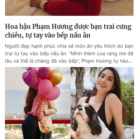
Giao lưu trực tuyến
Sản phẩm
Lịch phát sóng
Thị trường
Hoa hậu Phạm Hương được bạn trai cưng
Tư vấn
chiều, tự tay vào bếp nấu ăn
Chuyên mục khác
Người đẹp hạnh phúc chia sẻ món ăn yêu thích do bạn
Emagazine
Podcast
trai tự tay vào bếp nấu ăn. “Mình thèm cua rang me đã
lâu và thế là chàng đã vào bếp”, Phạm Hương tự hào...
Photo
Infographic
Video
Shorts video
VTV Money
VTV Thể thao
VTV Sức khoẻ
Bất động sản