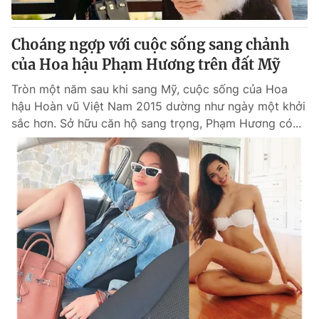
Thị trường 24h
Tấm lòng Việt
Choáng ngợp với cuộc sống sang chảnh
VTV4
Vươn mình bằng AI
của Hoa hậu Phạm Hương trên đất Mỹ
Tròn một năm sau khi sang Mỹ, cuộc sống của Hoa
VTV9
VTV8
hậu Hoàn vũ Việt Nam 2015 dường như ngày một khởi
sắc hơn. Sở hữu căn hộ sang trọng, Phạm Hương có...
Liên hệ tòa soạn
English
THỜI BÁO VTV
Theo dõi báo trên
Cơ quan chủ quản:
Đài Truyền hình Việt Nam
Cơ quan báo chí:
Thời báo VTV