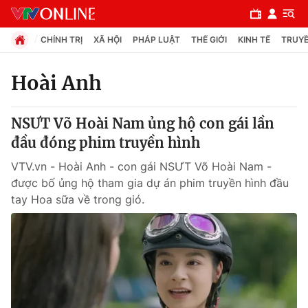
CHÍNH TRỊ
XÃ HỘI
PHÁP LUẬT
THẾ GIỚI
KINH TẾ
TRUYỀ
Hoài Anh
Chuyên mục
NSƯT Võ Hoài Nam ủng hộ con gái lần
Chính trị
đầu đóng phim truyền hình
VTV.vn - Hoài Anh - con gái NSƯT Võ Hoài Nam -
Xã hội
được bố ủng hộ tham gia dự án phim truyền hình đầu
tay Hoa sữa về trong gió.
Pháp luật
Y tế
Thế giới