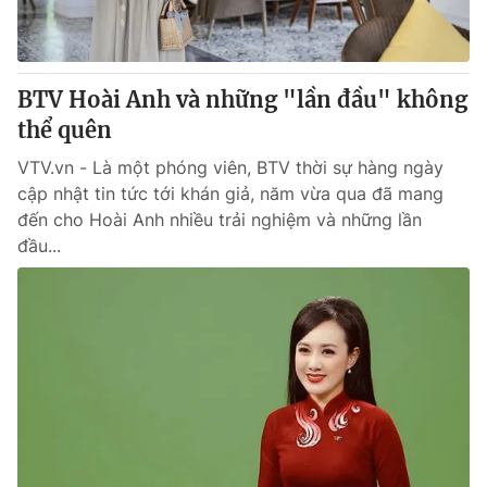
Giấy phép hoạt động báo in và báo điện tử số 483/GP-BTTTT
cấp ngày 29/12/2023
Tổng Biên tập:
Vũ Thanh Thủy
BTV Hoài Anh và những "lần đầu" không
Phó Tổng Biên tập:
Nguyễn Thị Mỹ Hạnh, Phạm Quốc Thắng,
Nguyễn Trọng Ninh
thể quên
Tổng đài VTV:
024.38 355 931 - 024.38 355 932
VTV.vn - Là một phóng viên, BTV thời sự hàng ngày
Ðiện thoại Thời báo VTV:
024.66 897 897
cập nhật tin tức tới khán giả, năm vừa qua đã mang
Email:
toasoan@vtv.vn
đến cho Hoài Anh nhiều trải nghiệm và những lần
Liên hệ quảng cáo:
024-7300.7108
đầu...