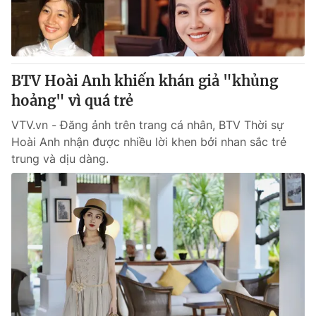
Thị trường 24h
Tấm lòng Việt
VTV4
Vươn mình bằng AI
BTV Hoài Anh khiến khán giả "khủng
VTV9
VTV8
hoảng" vì quá trẻ
VTV.vn - Đăng ảnh trên trang cá nhân, BTV Thời sự
Liên hệ tòa soạn
English
Hoài Anh nhận được nhiều lời khen bởi nhan sắc trẻ
trung và dịu dàng.
THỜI BÁO VTV
Theo dõi báo trên
Cơ quan chủ quản:
Đài Truyền hình Việt Nam
Cơ quan báo chí:
Thời báo VTV