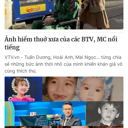
Giao lưu trực tuyến
Sản phẩm
Lịch phát sóng
Thị trường
Tư vấn
Chuyên mục khác
Ảnh hiếm thuở xưa của các BTV, MC nổi
tiếng
Emagazine
Podcast
VTV.vn - Tuấn Dương, Hoài Anh, Mai Ngọc... từng chia
sẻ những bức ảnh thời nhỏ của mình khiến khán giả vô
Photo
Infographic
cùng thích thú.
Video
Shorts video
VTV Money
VTV Thể thao
VTV Sức khoẻ
Bất động sản