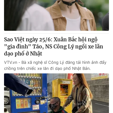
Tin tức
Kinh tế
Thế giới đó đây
Tài chính
Dữ liệu và đời sống
Câu chuyện quốc tế
Thị trường
Sao Việt ngày 25/6: Xuân Bắc hội ngộ
Truyền hình
Góc doanh nghiệp
"gia đình" Táo, NS Công Lý ngồi xe lăn
Phim VTV
dạo phố ở Nhật
Giải trí
Hậu trường
VTV.vn - Bà xã nghệ sĩ Công Lý đăng tải hình ảnh đẩy
Điện ảnh
chồng trên chiếc xe lăn đi dạo phố Nhật Bản.
Đời sống
Nhân vật
Âm nhạc
Du lịch
Khán giả
Giáo dục
Sao
Làm đẹp
Giải sao mai
Tuyển sinh
Công nghệ
Chất lượng cuộc sống
Học trực tuyến
Hitech Công nghệ tương lai