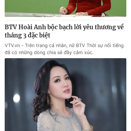
® Cấm sao chép dưới mọi hình thức nếu không có sự chấp
thuận bằng văn bản. Ghi rõ nguồn VTV.vn khi phát hành lại
BTV Hoài Anh bộc bạch lời yêu thương về
thông tin từ website này.
tháng 3 đặc biệt
VTV.vn - Trên trang cá nhân, nữ BTV Thời sự nổi tiếng
đã có những dòng chia sẻ đầy cảm xúc.