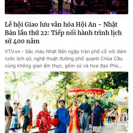
Thị trường 24h
Tấm lòng Việt
VTV4
Vươn mình bằng AI
Lễ hội Giao lưu văn hóa Hội An - Nhật
Bản lần thứ 22: Tiếp nối hành trình lịch
VTV9
VTV8
sử 400 năm
VTV.vn - Sắc màu Nhật Bản ngập tràn phố cổ với đám
Liên hệ tòa soạn
English
rước lịch sử, nghệ thuật đường phố quanh Chùa Cầu
cùng không gian ẩm thực, gốm sứ và hoa đạo Phù...
THỜI BÁO VTV
Theo dõi báo trên
Cơ quan chủ quản:
Đài Truyền hình Việt Nam
Cơ quan báo chí:
Thời báo VTV