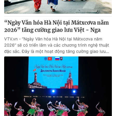
Giấy phép hoạt động báo in và báo điện tử số 483/GP-BTTTT
cấp ngày 29/12/2023
Tổng Biên tập:
Vũ Thanh Thủy
“Ngày Văn hóa Hà Nội tại Mátxcơva năm
Phó Tổng Biên tập:
Nguyễn Thị Mỹ Hạnh, Phạm Quốc Thắng,
2026” tăng cường giao lưu Việt - Nga
Nguyễn Trọng Ninh
Tổng đài VTV:
024.38 355 931 - 024.38 355 932
VTV.vn - “Ngày Văn hóa Hà Nội tại Mátxcơva năm
Ðiện thoại Thời báo VTV:
024.66 897 897
2026” sẽ có triển lãm và các chương trình nghệ thuật
Email:
toasoan@vtv.vn
đặc sắc. Đây là một hoạt động tăng cường giao lưu...
Liên hệ quảng cáo:
024-7300.7108