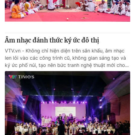
Giao lưu trực tuyến
Sản phẩm
Lịch phát sóng
Thị trường
Tư vấn
Âm nhạc đánh thức ký ức đô thị
Chuyên mục khác
Emagazine
VTV.vn - Không chỉ hiện diện trên sân khấu, âm nhạc
Podcast
len lỏi vào các công trình cũ, không gian sáng tạo và
ký ức phố núi, tạo nên bức tranh nghệ thuật mới cho...
Photo
Infographic
Video
Shorts video
VTV Money
VTV Thể thao
VTV Sức khoẻ
Bất động sản