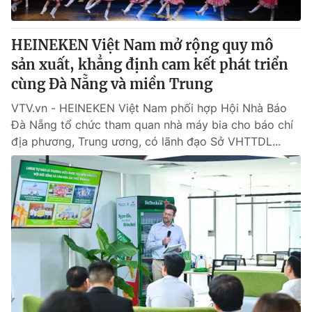
® Cấm sao chép dưới mọi hình thức nếu không có sự chấp
HEINEKEN Việt Nam mở rộng quy mô
thuận bằng văn bản. Ghi rõ nguồn VTV.vn khi phát hành lại
sản xuất, khẳng định cam kết phát triển
thông tin từ website này.
cùng Đà Nẵng và miền Trung
VTV.vn - HEINEKEN Việt Nam phối hợp Hội Nhà Báo
Đà Nẵng tổ chức tham quan nhà máy bia cho báo chí
địa phương, Trung ương, có lãnh đạo Sở VHTTDL...