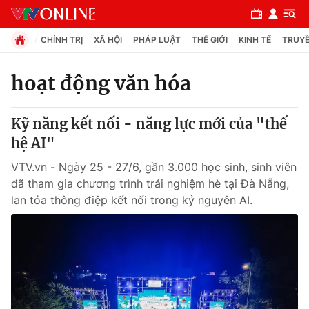
CHÍNH TRỊ
XÃ HỘI
PHÁP LUẬT
THẾ GIỚI
KINH TẾ
TRUYỀ
hoạt động văn hóa
Chuyên mục
Kỹ năng kết nối - năng lực mới của "thế
Chính trị
hệ AI"
VTV.vn - Ngày 25 - 27/6, gần 3.000 học sinh, sinh viên
Xã hội
đã tham gia chương trình trải nghiệm hè tại Đà Nẵng,
lan tỏa thông điệp kết nối trong kỷ nguyên AI.
Pháp luật
Y tế
Thế giới