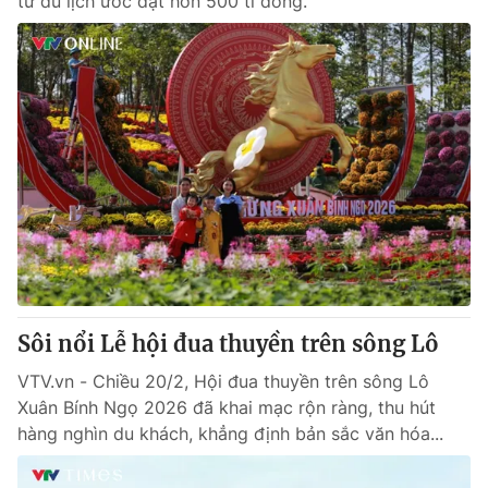
từ du lịch ước đạt hơn 500 tỉ đồng.
Sôi nổi Lễ hội đua thuyền trên sông Lô
VTV.vn - Chiều 20/2, Hội đua thuyền trên sông Lô
Xuân Bính Ngọ 2026 đã khai mạc rộn ràng, thu hút
hàng nghìn du khách, khẳng định bản sắc văn hóa...