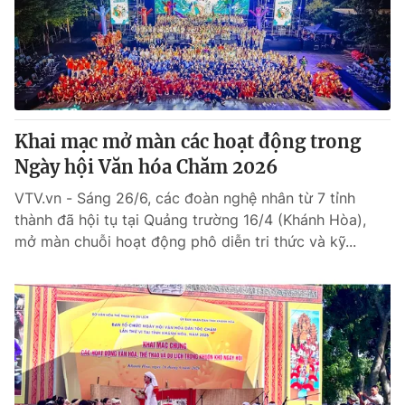
Tin tức
Kinh tế
Thế giới đó đây
Tài chính
Dữ liệu và đời sống
Câu chuyện quốc tế
Thị trường
Khai mạc mở màn các hoạt động trong
Truyền hình
Góc doanh nghiệp
Ngày hội Văn hóa Chăm 2026
Phim VTV
Giải trí
VTV.vn - Sáng 26/6, các đoàn nghệ nhân từ 7 tỉnh
Hậu trường
thành đã hội tụ tại Quảng trường 16/4 (Khánh Hòa),
Điện ảnh
mở màn chuỗi hoạt động phô diễn tri thức và kỹ...
Đời sống
Nhân vật
Âm nhạc
Du lịch
Khán giả
Giáo dục
Sao
Làm đẹp
Giải sao mai
Tuyển sinh
Công nghệ
Chất lượng cuộc sống
Học trực tuyến
Hitech Công nghệ tương lai