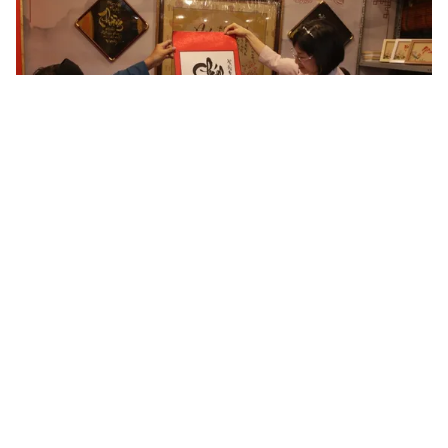
Tin mới
Video
Live
Emagazine
Trang chủ
Biến tướng từ câu chuyện liên hoan cuối
năm
VTV.vn - Mới đây, mạng xã hội xôn xao trước loạt
video ghi lại cảnh tượng gây sốc tại một văn phòng
công ty ở phường Cầu Giấy, Hà Nội.