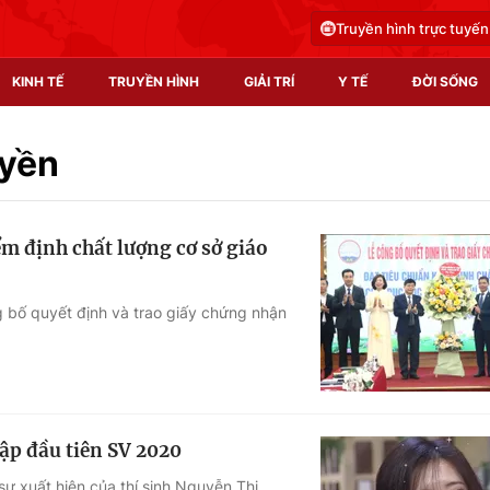
Truyền hình trực tuyến
KINH TẾ
TRUYỀN HÌNH
GIẢI TRÍ
Y TẾ
ĐỜI SỐNG
Pháp luật
Y tế
uyền
Truyền hình
Multimedia
ểm định chất lượng cơ sở giáo
Phim VTV
Video
Hậu trường
Shorts video
g bố quyết định và trao giấy chứng nhận
Nhân vật
Podcast
Khán giả
EMagazine
Giải sao mai
Photo
ập đầu tiên SV 2020
Infographic
sự xuất hiện của thí sinh Nguyễn Thị