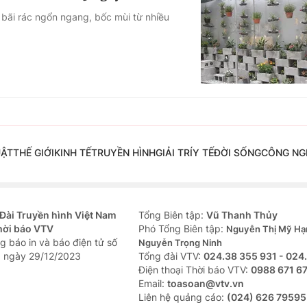
bãi rác ngổn ngang, bốc mùi từ nhiều
UẬT
THẾ GIỚI
KINH TẾ
TRUYỀN HÌNH
GIẢI TRÍ
Y TẾ
ĐỜI SỐNG
CÔNG NG
Đài Truyền hình Việt Nam
Tổng Biên tập:
Vũ Thanh Thủy
hời báo VTV
Phó Tổng Biên tập:
Nguyễn Thị Mỹ Hạ
g báo in và báo điện tử số
Nguyễn Trọng Ninh
 ngày 29/12/2023
Tổng đài VTV:
024.38 355 931 - 024
Ðiện thoại Thời báo VTV:
0988 671 6
Email:
toasoan@vtv.vn
Liên hệ quảng cáo:
(024) 626 79595