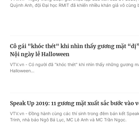
Quỳnh Anh, đội Đại học RMIT đã khiến nhiều khán giả vô cùng b
Giải trí
Đời sống
Điện ảnh
Du lịch
Cô gái "khóc thét" khi nhìn thấy gương mặt “dị
Âm nhạc
Làm đẹp
Nội ngày lễ Halloween
VTV.vn - Có người đã "khóc thét" khi nhìn thấy những gương m
Sao
Chất lượng cuộc sốn
Halloween...
Speak Up 2019: 11 gương mặt xuất sắc bước vào 
VTV.vn - Đồng hành cùng các thí sinh trong đêm bán kết Spe
Trinh, nhà báo Ngô Bá Lục, MC Lê Anh và MC Trần Ngọc.