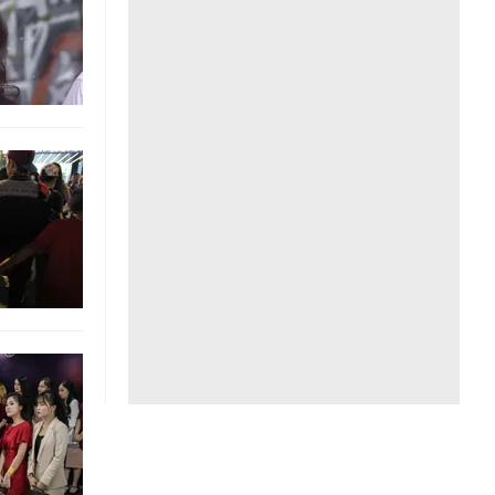
Liên hệ toà soạn
hệ tương lai