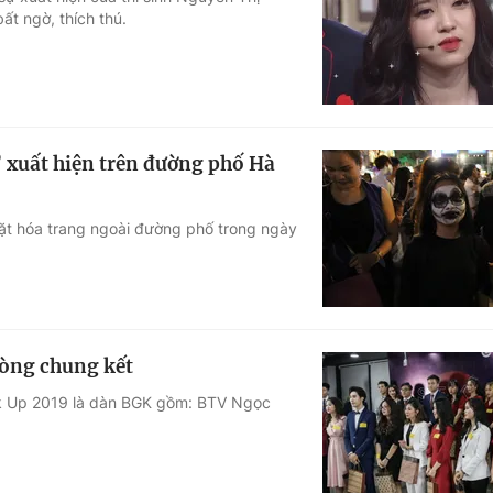
ất ngờ, thích thú.
Góc ảnh
Giáo dục
Công nghệ
Tuyển sinh
Hitech Công ng
” xuất hiện trên đường phố Hà
Học trực tuyến
Sản phẩm
ặt hóa trang ngoài đường phố trong ngày
g
Thị trường
Tư vấn
vòng chung kết
ak Up 2019 là dàn BGK gồm: BTV Ngọc