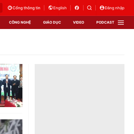
Cổng thông tin
English
Đăng nhập
CÔNG NGHỆ
GIÁO DỤC
VIDEO
PODCAST
VTV Money
VTV Thể thao
VTV Sức khoẻ
Bất động sản
Thị trường 24h
Tấm lòng Việt
Vươn mình bằng AI
VTV4
VTV8
VTV9
Lịch phát sóng
Giao lưu trực tuyến
Sự kiện