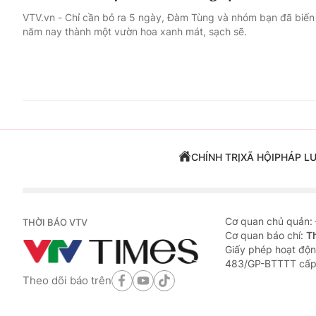
VTV.vn - Chỉ cần bỏ ra 5 ngày, Đàm Tùng và nhóm bạn đã biến 
năm nay thành một vườn hoa xanh mát, sạch sẽ.
CHÍNH TRỊ
XÃ HỘI
PHÁP L
Cơ quan chủ quản:
THỜI BÁO VTV
Cơ quan báo chí:
T
Giấy phép hoạt độn
483/GP-BTTTT cấp
Theo dõi báo trên