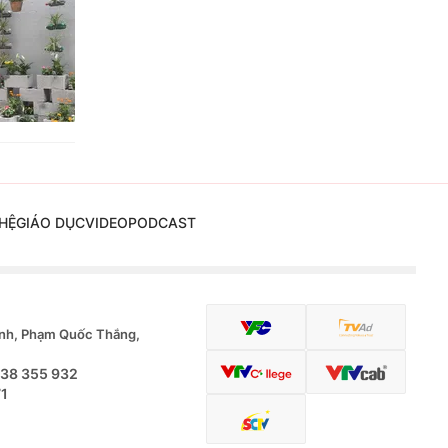
HỆ
GIÁO DỤC
VIDEO
PODCAST
nh, Phạm Quốc Thắng,
.38 355 932
71