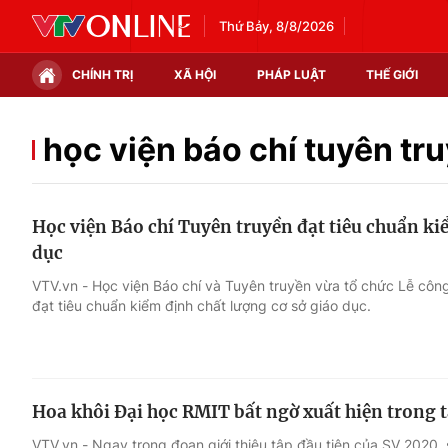
Thứ Bảy, 8/8/2026
CHÍNH TRỊ
XÃ HỘI
PHÁP LUẬT
THẾ GIỚI
Chính trị
Xã hội
học viện báo chí tuyên tr
Thế giới
Kinh tế
Học viện Báo chí Tuyên truyền đạt tiêu chuẩn ki
Tin tức
Tài chính
dục
Thế giới đó đây
Thị trường
VTV.vn - Học viện Báo chí và Tuyên truyền vừa tổ chức Lễ côn
đạt tiêu chuẩn kiểm định chất lượng cơ sở giáo dục.
Câu chuyện quốc tế
Góc doanh nghiệp
Dữ liệu và đời sống
Hoa khôi Đại học RMIT bất ngờ xuất hiện trong t
VTV.vn - Ngay trong đoạn giới thiệu tập đầu tiên của SV 2020, 