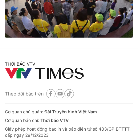
Tin tức
Kinh tế
Thế giới đó đây
Tài chính
Dữ liệu và đời sống
Câu chuyện quốc tế
Thị trường
Truyền hình
Góc doanh nghiệp
Phim VTV
THỜI BÁO VTV
Giải trí
Hậu trường
Điện ảnh
Đời sống
Nhân vật
Âm nhạc
Theo dõi báo trên
Du lịch
Khán giả
Giáo dục
Sao
Làm đẹp
Giải sao mai
Cơ quan chủ quản:
Đài Truyền hình Việt Nam
Tuyển sinh
Công nghệ
Cơ quan báo chí:
Thời báo VTV
Chất lượng cuộc sống
Học trực tuyến
Giấy phép hoạt động báo in và báo điện tử số 483/GP-BTTTT
Hitech Công nghệ tương lai
cấp ngày 29/12/2023