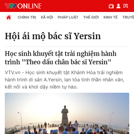
CHÍNH TRỊ
XÃ HỘI
PHÁP LUẬT
THẾ GIỚI
KINH TẾ
TRUYỀ
Hội ái mộ bác sĩ Yersin
Chuyên mục
Học sinh khuyết tật trải nghiệm hành
Chính trị
trình "Theo dấu chân bác sĩ Yersin"
VTV.vn - Học sinh khuyết tật Khánh Hòa trải nghiệm
Xã hội
hành trình di sản A.Yersin, lan tỏa tinh thần nhân văn,
kết nối và khơi dậy niềm tự hào.
Pháp luật
Y tế
Thế giới