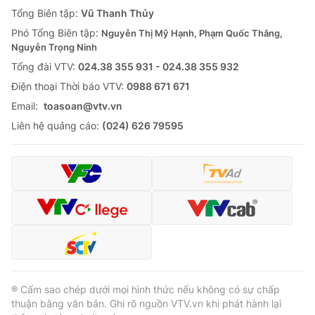
Giao lưu trực tuyến
Tổng Biên tập:
Vũ Thanh Thủy
Sản phẩm
Phó Tổng Biên tập:
Nguyễn Thị Mỹ Hạnh, Phạm Quốc Thắng,
Lịch phát sóng
Thị trường
Nguyễn Trọng Ninh
Tổng đài VTV:
024.38 355 931 - 024.38 355 932
Tư vấn
Ðiện thoại Thời báo VTV:
0988 671 671
Chuyên mục khác
Email:
toasoan@vtv.vn
Emagazine
Podcast
Liên hệ quảng cáo:
(024) 626 79595
Photo
Infographic
Video
Shorts video
VTV Money
VTV Thể thao
VTV Sức khoẻ
Bất động sản
® Cấm sao chép dưới mọi hình thức nếu không có sự chấp
thuận bằng văn bản. Ghi rõ nguồn VTV.vn khi phát hành lại