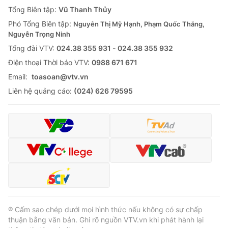
Giao lưu trực tuyến
Tổng Biên tập:
Vũ Thanh Thủy
Sản phẩm
Phó Tổng Biên tập:
Nguyễn Thị Mỹ Hạnh, Phạm Quốc Thắng,
Lịch phát sóng
Thị trường
Nguyễn Trọng Ninh
Tổng đài VTV:
024.38 355 931 - 024.38 355 932
Tư vấn
Ðiện thoại Thời báo VTV:
0988 671 671
Chuyên mục khác
Email:
toasoan@vtv.vn
Emagazine
Podcast
Liên hệ quảng cáo:
(024) 626 79595
Photo
Infographic
Video
Shorts video
VTV Money
VTV Thể thao
VTV Sức khoẻ
Bất động sản
® Cấm sao chép dưới mọi hình thức nếu không có sự chấp
thuận bằng văn bản. Ghi rõ nguồn VTV.vn khi phát hành lại