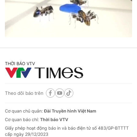
Tin tức
Kinh tế
Thế giới đó đây
Tài chính
Dữ liệu và đời sống
Câu chuyện quốc tế
Thị trường
Truyền hình
Góc doanh nghiệp
Phim VTV
THỜI BÁO VTV
Giải trí
Hậu trường
Điện ảnh
Đời sống
Nhân vật
Âm nhạc
Theo dõi báo trên
Du lịch
Khán giả
Giáo dục
Sao
Làm đẹp
Giải sao mai
Cơ quan chủ quản:
Đài Truyền hình Việt Nam
Tuyển sinh
Công nghệ
Cơ quan báo chí:
Thời báo VTV
Chất lượng cuộc sống
Học trực tuyến
Giấy phép hoạt động báo in và báo điện tử số 483/GP-BTTTT
Hitech Công nghệ tương lai
cấp ngày 29/12/2023