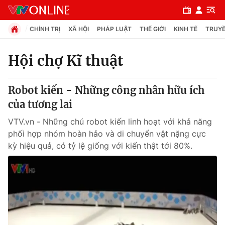
CHÍNH TRỊ
XÃ HỘI
PHÁP LUẬT
THẾ GIỚI
KINH TẾ
TRUYỀ
Hội chợ Kĩ thuật
Chuyên mục
Robot kiến - Những công nhân hữu ích
Chính trị
của tương lai
VTV.vn - Những chú robot kiến linh hoạt với khả năng
Xã hội
phối hợp nhóm hoàn hảo và di chuyển vật nặng cực
kỳ hiệu quả, có tỷ lệ giống với kiến thật tới 80%.
Pháp luật
Y tế
Thế giới