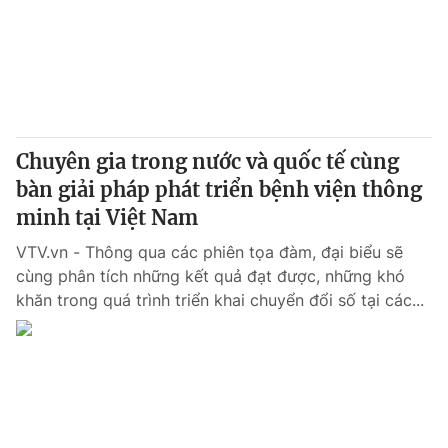
Giao lưu trực tuyến
Sản phẩm
Lịch phát sóng
Thị trường
Tư vấn
Chuyên mục khác
Chuyên gia trong nước và quốc tế cùng
Emagazine
Podcast
bàn giải pháp phát triển bệnh viện thông
minh tại Việt Nam
Photo
Infographic
VTV.vn - Thông qua các phiên tọa đàm, đại biểu sẽ
cùng phân tích những kết quả đạt được, những khó
Video
Shorts video
khăn trong quá trình triển khai chuyển đổi số tại các...
VTV Money
VTV Thể thao
VTV Sức khoẻ
Bất động sản