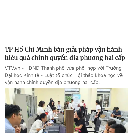
Thị trường 24h
Tấm lòng Việt
VTV4
Vươn mình bằng AI
VTV9
VTV8
TP Hồ Chí Minh bàn giải pháp vận hành
Liên hệ tòa soạn
English
hiệu quả chính quyền địa phương hai cấp
VTV.vn - HĐND Thành phố vừa phối hợp với Trường
Đại học Kinh tế - Luật tổ chức Hội thảo khoa học về
vận hành chính quyền địa phương hai cấp.
THỜI BÁO VTV
Theo dõi báo trên
Cơ quan chủ quản:
Đài Truyền hình Việt Nam
Cơ quan báo chí:
Thời báo VTV