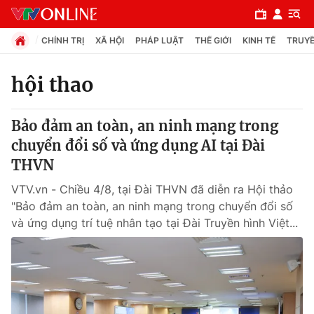
CHÍNH TRỊ
XÃ HỘI
PHÁP LUẬT
THẾ GIỚI
KINH TẾ
TRUYỀ
hội thao
Chuyên mục
Bảo đảm an toàn, an ninh mạng trong
Chính trị
chuyển đổi số và ứng dụng AI tại Đài
THVN
Xã hội
VTV.vn - Chiều 4/8, tại Đài THVN đã diễn ra Hội thảo
"Bảo đảm an toàn, an ninh mạng trong chuyển đổi số
Pháp luật
và ứng dụng trí tuệ nhân tạo tại Đài Truyền hình Việt...
Y tế
Thế giới