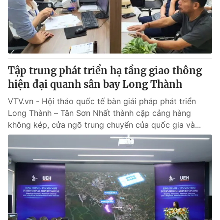
Giấy phép hoạt động báo in và báo điện tử số 483/GP-BTTTT
cấp ngày 29/12/2023
Tổng Biên tập:
Vũ Thanh Thủy
Phó Tổng Biên tập:
Nguyễn Thị Mỹ Hạnh, Phạm Quốc Thắng,
Nguyễn Trọng Ninh
Tổng đài VTV:
Tập trung phát triển hạ tầng giao thông
024.38 355 931 - 024.38 355 932
Ðiện thoại Thời báo VTV:
hiện đại quanh sân bay Long Thành
024.66 897 897
Email:
toasoan@vtv.vn
VTV.vn - Hội thảo quốc tế bàn giải pháp phát triển
Liên hệ quảng cáo:
024-7300.7108
Long Thành – Tân Sơn Nhất thành cặp cảng hàng
không kép, cửa ngõ trung chuyển của quốc gia và...