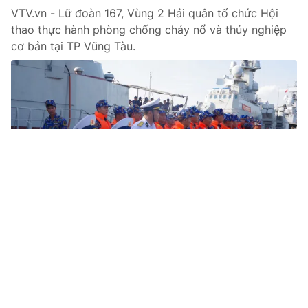
VTV.vn - Lữ đoàn 167, Vùng 2 Hải quân tổ chức Hội
thao thực hành phòng chống cháy nổ và thủy nghiệp
cơ bản tại TP Vũng Tàu.
Tin mới
Video
Live
Emagazine
Trang chủ
Hội thảo "Trí tuệ nhân tạo (AI) và quản
trị sáng tạo nội dung trong tòa soạn”:
Con đường báo chí đang đi đồng hành...