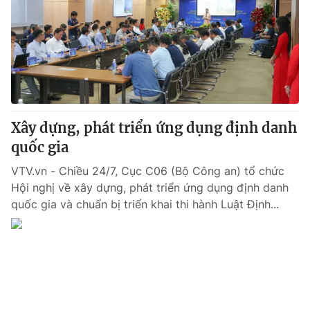
Tin tức
Kinh tế
Thế giới đó đây
Tài chính
Dữ liệu và đời sống
Câu chuyện quốc tế
Thị trường
Truyền hình
Góc doanh nghiệp
Xây dựng, phát triển ứng dụng định danh
Phim VTV
quốc gia
Giải trí
Hậu trường
VTV.vn - Chiều 24/7, Cục C06 (Bộ Công an) tổ chức
Điện ảnh
Hội nghị về xây dựng, phát triển ứng dụng định danh
Đời sống
Nhân vật
quốc gia và chuẩn bị triển khai thi hành Luật Định...
Âm nhạc
Du lịch
Khán giả
Giáo dục
Sao
Làm đẹp
Giải sao mai
Tuyển sinh
Công nghệ
Chất lượng cuộc sống
Học trực tuyến
Hitech Công nghệ tương lai