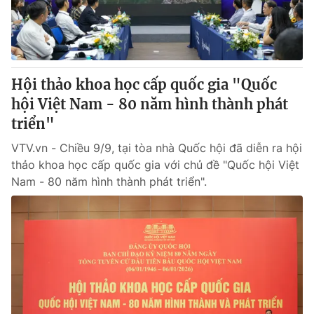
® Cấm sao chép dưới mọi hình thức nếu không có sự chấp
thuận bằng văn bản. Ghi rõ nguồn VTV.vn khi phát hành lại
thông tin từ website này.
Hội thảo khoa học cấp quốc gia "Quốc
hội Việt Nam - 80 năm hình thành phát
triển"
VTV.vn - Chiều 9/9, tại tòa nhà Quốc hội đã diễn ra hội
thảo khoa học cấp quốc gia với chủ đề "Quốc hội Việt
Nam - 80 năm hình thành phát triển".