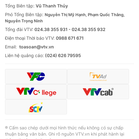
Giao lưu trực tuyến
Tổng Biên tập:
Vũ Thanh Thủy
Sản phẩm
Phó Tổng Biên tập:
Nguyễn Thị Mỹ Hạnh, Phạm Quốc Thắng,
Lịch phát sóng
Thị trường
Nguyễn Trọng Ninh
Tổng đài VTV:
024.38 355 931 - 024.38 355 932
Tư vấn
Ðiện thoại Thời báo VTV:
0988 671 671
Chuyên mục khác
Email:
toasoan@vtv.vn
Emagazine
Podcast
Liên hệ quảng cáo:
(024) 626 79595
Photo
Infographic
Video
Shorts video
VTV Money
VTV Thể thao
VTV Sức khoẻ
Bất động sản
® Cấm sao chép dưới mọi hình thức nếu không có sự chấp
thuận bằng văn bản. Ghi rõ nguồn VTV.vn khi phát hành lại