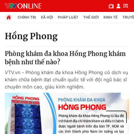
CHÍNH TRỊ
XÃ HỘI
PHÁP LUẬT
THẾ GIỚI
KINH TẾ
TRUYỀ
Hồng Phong
Chuyên mục
Phòng khám đa khoa Hồng Phong khám
Chính trị
bệnh như thế nào?
VTV.vn - Phòng khám đa khoa Hồng Phong có dịch vụ
Xã hội
khám chữa bệnh đạt chuẩn quốc tế với đội ngũ bác sĩ
chuyên môn cao, giàu kinh nghiệm.
Pháp luật
Y tế
Thế giới