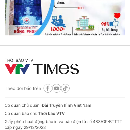
Tin tức
Kinh tế
Thế giới đó đây
Tài chính
Dữ liệu và đời sống
Câu chuyện quốc tế
Thị trường
Truyền hình
Góc doanh nghiệp
Phim VTV
THỜI BÁO VTV
Giải trí
Hậu trường
Điện ảnh
Đời sống
Nhân vật
Âm nhạc
Theo dõi báo trên
Du lịch
Khán giả
Giáo dục
Sao
Làm đẹp
Giải sao mai
Cơ quan chủ quản:
Đài Truyền hình Việt Nam
Tuyển sinh
Công nghệ
Cơ quan báo chí:
Thời báo VTV
Chất lượng cuộc sống
Học trực tuyến
Giấy phép hoạt động báo in và báo điện tử số 483/GP-BTTTT
Hitech Công nghệ tương lai
cấp ngày 29/12/2023