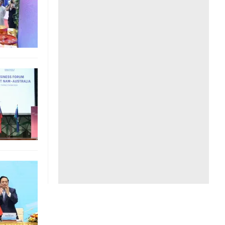
Liên hệ toà soạn
hệ tương lai