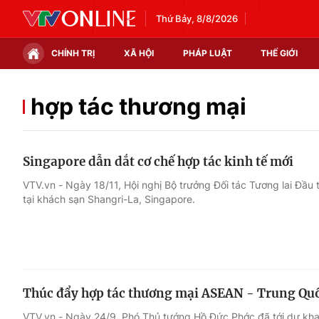
Thứ Bảy, 8/8/2026
CHÍNH TRỊ
XÃ HỘI
PHÁP LUẬT
THẾ GIỚI
Chính trị
Xã hội
hợp tác thương mại
Thế giới
Kinh tế
Singapore dẫn dắt cơ chế hợp tác kinh tế mới
Tin tức
Tài chính
VTV.vn - Ngày 18/11, Hội nghị Bộ trưởng Đối tác Tương lai Đầu 
tại khách sạn Shangri-La, Singapore.
Thế giới đó đây
Thị trường
Câu chuyện quốc tế
Góc doanh nghiệp
Dữ liệu và đời sống
Thúc đẩy hợp tác thương mại ASEAN - Trung Qu
VTV.vn - Ngày 24/9, Phó Thủ tướng Hồ Đức Phớc đã tới dự kh