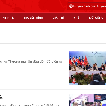
Truyền hình trực tuyến
KINH TẾ
TRUYỀN HÌNH
GIẢI TRÍ
Y TẾ
ĐỜI SỐNG
Pháp luật
Y tế
Truyền hình
Multimedia
Phim VTV
Video
tư và Thương mại lần đầu tiên đã diễn ra
Hậu trường
Shorts video
Nhân vật
Podcast
Khán giả
EMagazine
Giải sao mai
Photo
ốc
Infographic
ai mạc Hội chợ Trung Quốc - ASEAN và