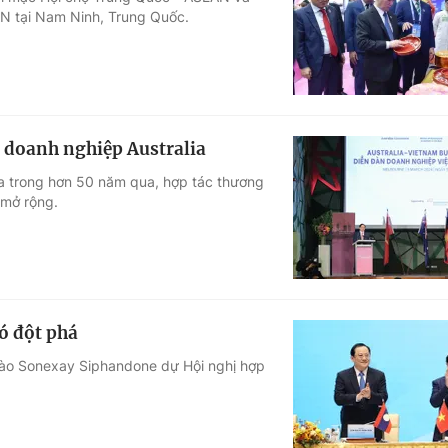
N tại Nam Ninh, Trung Quốc.
Góc ảnh
Giáo dục
Công nghệ
Tuyển sinh
Hitech Công ng
c doanh nghiệp Australia
Học trực tuyến
Sản phẩm
lia trong hơn 50 năm qua, hợp tác thương
 mở rộng.
g
Thị trường
Tư vấn
ó đột phá
Lào Sonexay Siphandone dự Hội nghị hợp