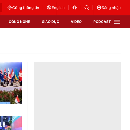
Cổng thông tin
English
Đăng nhập
CÔNG NGHỆ
GIÁO DỤC
VIDEO
PODCAST
VTV Money
VTV Thể thao
VTV Sức khoẻ
Bất động sản
Thị trường 24h
Tấm lòng Việt
Vươn mình bằng AI
VTV4
VTV8
VTV9
Lịch phát sóng
Giao lưu trực tuyến
Sự kiện