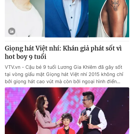
Giao lưu trực tuyến
Sản phẩm
Lịch phát sóng
Thị trường
Tư vấn
Chuyên mục khác
Giọng hát Việt nhí: Khán giả phát sốt vì
Emagazine
Podcast
hot boy 9 tuổi
VTV.vn - Cậu bé 9 tuổi Lương Gia Khiêm đã gây sốt
Photo
Infographic
tại vòng giấu mặt Giọng hát Việt nhí 2015 không chỉ
bởi giọng hát cao vút mà còn bởi ngoại hình điển...
Video
Shorts video
VTV Money
VTV Thể thao
VTV Sức khoẻ
Bất động sản