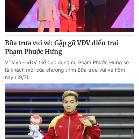
Thị trường 24h
Tấm lòng Việt
VTV4
Vươn mình bằng AI
VTV9
VTV8
Bữa trưa vui vẻ: Gặp gỡ VĐV điển trai
Phạm Phước Hưng
Liên hệ tòa soạn
English
VTV.vn - VĐV thể dục dụng cụ Phạm Phước Hưng sẽ
là khách mời của chương trình Bữa trưa vui vẻ hôm
nay (19/7).
THỜI BÁO VTV
Theo dõi báo trên
Cơ quan chủ quản:
Đài Truyền hình Việt Nam