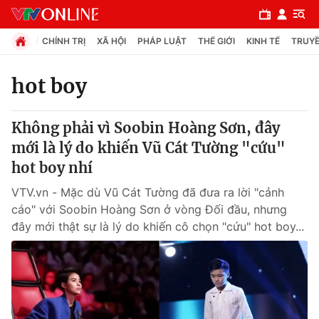
CHÍNH TRỊ
XÃ HỘI
PHÁP LUẬT
THẾ GIỚI
KINH TẾ
TRUYỀ
hot boy
Chuyên mục
Không phải vì Soobin Hoàng Sơn, đây
Chính trị
mới là lý do khiến Vũ Cát Tường "cứu"
hot boy nhí
Xã hội
VTV.vn - Mặc dù Vũ Cát Tường đã đưa ra lời "cảnh
cáo" với Soobin Hoàng Sơn ở vòng Đối đầu, nhưng
Pháp luật
đây mới thật sự là lý do khiến cô chọn "cứu" hot boy...
Y tế
Thế giới