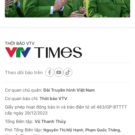
® Cấm sao chép dưới mọi hình thức nếu không có sự chấp
thuận bằng văn bản. Ghi rõ nguồn VTV.vn khi phát hành lại
thông tin từ website này.
THỜI BÁO VTV
Theo dõi báo trên
Cơ quan chủ quản:
Đài Truyền hình Việt Nam
Cơ quan báo chí:
Thời báo VTV
Giấy phép hoạt động báo in và báo điện tử số 483/GP-BTTTT
cấp ngày 29/12/2023
Tổng Biên tập:
Vũ Thanh Thủy
Phó Tổng Biên tập:
Nguyễn Thị Mỹ Hạnh, Phạm Quốc Thắng,