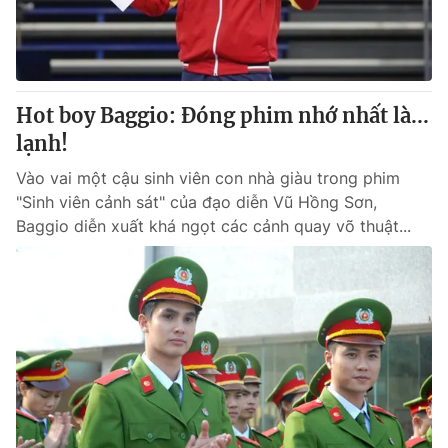
Cơ quan báo chí:
Thời báo VTV
Giấy phép hoạt động báo in và báo điện tử số 483/GP-BTTTT
cấp ngày 29/12/2023
Tổng Biên tập:
Vũ Thanh Thủy
Hot boy Baggio: Đóng phim nhớ nhất là...
Phó Tổng Biên tập:
Nguyễn Thị Mỹ Hạnh, Phạm Quốc Thắng,
lạnh!
Nguyễn Trọng Ninh
Tổng đài VTV:
Vào vai một cậu sinh viên con nhà giàu trong phim
024.38 355 931 - 024.38 355 932
"Sinh viên cảnh sát" của đạo diễn Vũ Hồng Sơn,
Ðiện thoại Thời báo VTV:
024.66 897 897
Baggio diễn xuất khá ngọt các cảnh quay võ thuật...
Email:
toasoan@vtv.vn
Liên hệ quảng cáo:
024-7300.7108