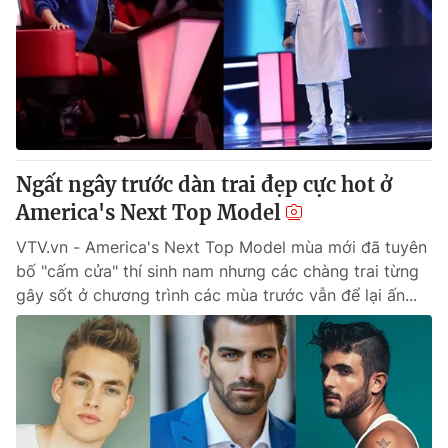
Tin tức
Kinh tế
Thế giới đó đây
Tài chính
Dữ liệu và đời sống
Câu chuyện quốc tế
Thị trường
Truyền hình
Góc doanh nghiệp
Ngất ngây trước dàn trai đẹp cực hot ở
Phim VTV
America's Next Top Model
Giải trí
Hậu trường
VTV.vn - America's Next Top Model mùa mới đã tuyên
Điện ảnh
bố "cấm cửa" thí sinh nam nhưng các chàng trai từng
Đời sống
Nhân vật
gây sốt ở chương trình các mùa trước vẫn để lại ấn...
Âm nhạc
Du lịch
Khán giả
Giáo dục
Sao
Làm đẹp
Giải sao mai
Tuyển sinh
Công nghệ
Chất lượng cuộc sống
Học trực tuyến
Hitech Công nghệ tương lai