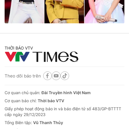
Cơ quan báo chí:
Thời báo VTV
Giấy phép hoạt động báo in và báo điện tử số 483/GP-BTTTT
cấp ngày 29/12/2023
Tổng Biên tập:
Vũ Thanh Thủy
Phó Tổng Biên tập:
Nguyễn Thị Mỹ Hạnh, Phạm Quốc Thắng,
Nguyễn Trọng Ninh
THỜI BÁO VTV
Tổng đài VTV:
024.38 355 931 - 024.38 355 932
Ðiện thoại Thời báo VTV:
024.66 897 897
Email:
toasoan@vtv.vn
Liên hệ quảng cáo:
024-7300.7108
Theo dõi báo trên
Cơ quan chủ quản:
Đài Truyền hình Việt Nam
Cơ quan báo chí:
Thời báo VTV
Giấy phép hoạt động báo in và báo điện tử số 483/GP-BTTTT
cấp ngày 29/12/2023
Tổng Biên tập:
Vũ Thanh Thủy