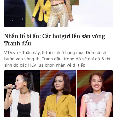
Thị trường 24h
Tấm lòng Việt
VTV4
Vươn mình bằng AI
VTV9
VTV8
Nhân tố bí ẩn: Các hotgirl lên sàn vòng
Tranh đấu
Liên hệ tòa soạn
English
VTV.vn - Tuần này, 9 thí sinh ở hạng mục Đơn nữ sẽ
bước vào vòng thi Tranh đấu, trong đó sẽ chỉ có 6 thí
sinh do các HLV lựa chọn nhận vé đi tiếp.
THỜI BÁO VTV
Theo dõi báo trên
Cơ quan chủ quản:
Đài Truyền hình Việt Nam