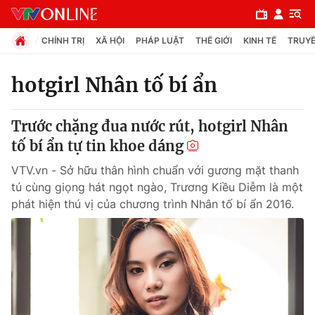
CHÍNH TRỊ
XÃ HỘI
PHÁP LUẬT
THẾ GIỚI
KINH TẾ
TRUYỀ
hotgirl Nhân tố bí ẩn
Chuyên mục
Trước chặng đua nước rút, hotgirl Nhân
Chính trị
tố bí ẩn tự tin khoe dáng
VTV.vn - Sở hữu thân hình chuẩn với gương mặt thanh
Xã hội
tú cùng giọng hát ngọt ngào, Trương Kiều Diễm là một
phát hiện thú vị của chương trình Nhân tố bí ẩn 2016.
Pháp luật
Y tế
Thế giới