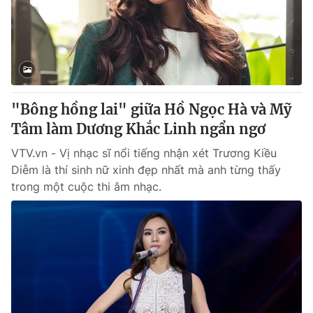
Tin tức
Kinh tế
Thế giới đó đây
Tài chính
Dữ liệu và đời sống
Câu chuyện quốc tế
Thị trường
"Bông hồng lai" giữa Hồ Ngọc Hà và Mỹ
Truyền hình
Góc doanh nghiệp
Tâm làm Dương Khắc Linh ngẩn ngơ
Phim VTV
Giải trí
VTV.vn - Vị nhạc sĩ nổi tiếng nhận xét Trương Kiều
Hậu trường
Diễm là thí sinh nữ xinh đẹp nhất mà anh từng thấy
Điện ảnh
trong một cuộc thi âm nhạc.
Đời sống
Nhân vật
Âm nhạc
Du lịch
Khán giả
Giáo dục
Sao
Làm đẹp
Giải sao mai
Tuyển sinh
Công nghệ
Chất lượng cuộc sống
Học trực tuyến
Hitech Công nghệ tương lai