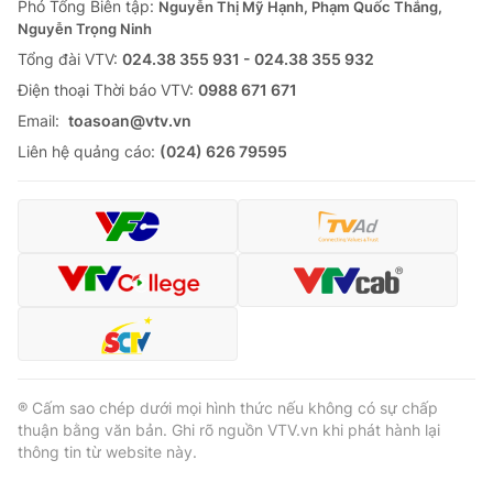
Phó Tổng Biên tập:
Nguyễn Thị Mỹ Hạnh, Phạm Quốc Thắng,
Nguyễn Trọng Ninh
Tổng đài VTV:
024.38 355 931 - 024.38 355 932
Ðiện thoại Thời báo VTV:
0988 671 671
® Cấm sao chép dưới mọi hình thức nếu không có sự chấp
Email:
toasoan@vtv.vn
thuận bằng văn bản. Ghi rõ nguồn VTV.vn khi phát hành lại
thông tin từ website này.
Liên hệ quảng cáo:
(024) 626 79595
® Cấm sao chép dưới mọi hình thức nếu không có sự chấp
thuận bằng văn bản. Ghi rõ nguồn VTV.vn khi phát hành lại
thông tin từ website này.