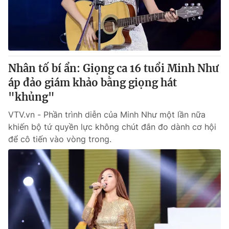
Giao lưu trực tuyến
Sản phẩm
Lịch phát sóng
Thị trường
Tư vấn
Nhân tố bí ẩn: Giọng ca 16 tuổi Minh Như
Chuyên mục khác
áp đảo giám khảo bằng giọng hát
Emagazine
Podcast
"khủng"
VTV.vn - Phần trình diễn của Minh Như một lần nữa
Photo
Infographic
khiến bộ tứ quyền lực không chút đắn đo dành cơ hội
để cô tiến vào vòng trong.
Video
Shorts video
VTV Money
VTV Thể thao
VTV Sức khoẻ
Bất động sản