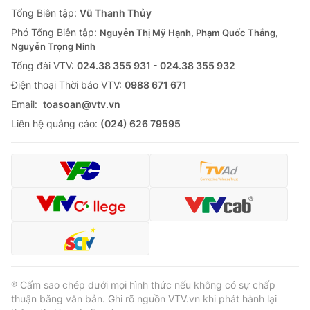
Giao lưu trực tuyến
Tổng Biên tập:
Vũ Thanh Thủy
Sản phẩm
Phó Tổng Biên tập:
Nguyễn Thị Mỹ Hạnh, Phạm Quốc Thắng,
Lịch phát sóng
Thị trường
Nguyễn Trọng Ninh
Tổng đài VTV:
024.38 355 931 - 024.38 355 932
Tư vấn
Ðiện thoại Thời báo VTV:
0988 671 671
Chuyên mục khác
Email:
toasoan@vtv.vn
Emagazine
Podcast
Liên hệ quảng cáo:
(024) 626 79595
Photo
Infographic
Video
Shorts video
VTV Money
VTV Thể thao
VTV Sức khoẻ
Bất động sản
® Cấm sao chép dưới mọi hình thức nếu không có sự chấp
thuận bằng văn bản. Ghi rõ nguồn VTV.vn khi phát hành lại