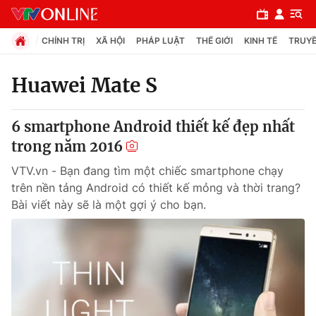
CHÍNH TRỊ
XÃ HỘI
PHÁP LUẬT
THẾ GIỚI
KINH TẾ
TRUYỀ
Huawei Mate S
Chuyên mục
6 smartphone Android thiết kế đẹp nhất
Chính trị
trong năm 2016
VTV.vn - Bạn đang tìm một chiếc smartphone chạy
Xã hội
trên nền tảng Android có thiết kế mỏng và thời trang?
Bài viết này sẽ là một gợi ý cho bạn.
Pháp luật
Y tế
Thế giới