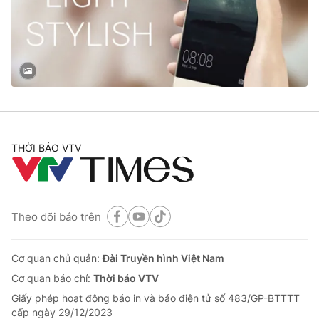
Tin tức
Kinh tế
Thế giới đó đây
Tài chính
Dữ liệu và đời sống
Câu chuyện quốc tế
Thị trường
Truyền hình
Góc doanh nghiệp
Phim VTV
THỜI BÁO VTV
Giải trí
Hậu trường
Điện ảnh
Đời sống
Nhân vật
Âm nhạc
Theo dõi báo trên
Du lịch
Khán giả
Giáo dục
Sao
Làm đẹp
Giải sao mai
Cơ quan chủ quản:
Đài Truyền hình Việt Nam
Tuyển sinh
Công nghệ
Cơ quan báo chí:
Thời báo VTV
Chất lượng cuộc sống
Học trực tuyến
Giấy phép hoạt động báo in và báo điện tử số 483/GP-BTTTT
Hitech Công nghệ tương lai
cấp ngày 29/12/2023