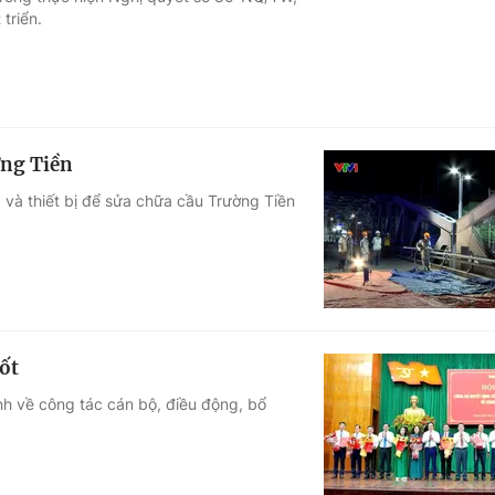
triển.
Góc ảnh
Giáo dục
Công nghệ
Tuyển sinh
Hitech Công ng
ờng Tiền
Học trực tuyến
Sản phẩm
 và thiết bị để sửa chữa cầu Trường Tiền
g
Thị trường
Tư vấn
ốt
nh về công tác cán bộ, điều động, bổ