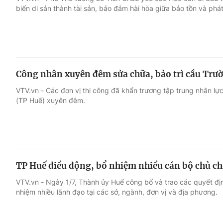
biến di sản thành tài sản, bảo đảm hài hòa giữa bảo tồn và phát 
Giải trí
Đời sống
Điện ảnh
Du lịch
Công nhân xuyên đêm sửa chữa, bảo trì cầu Trư
Âm nhạc
Làm đẹp
VTV.vn - Các đơn vị thi công đã khẩn trương tập trung nhân lực
(TP Huế) xuyên đêm.
Sao
Chất lượng cuộc sốn
TP Huế điều động, bổ nhiệm nhiều cán bộ chủ ch
VTV.vn - Ngày 1/7, Thành ủy Huế công bố và trao các quyết đị
nhiệm nhiều lãnh đạo tại các sở, ngành, đơn vị và địa phương.