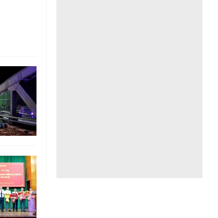
Liên hệ toà soạn
hệ tương lai