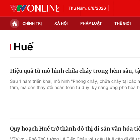
Thứ Năm, 6/8/2026
CHÍNH TRỊ
XÃ HỘI
PHÁP LUẬT
THẾ GIỚI
Chính trị
Xã hội
Huế
Thế giới
Kinh tế
Hiệu quả từ mô hình chữa cháy trong hẻm sâu, t
Tin tức
Tài chính
Sau 1 năm triển khai, mô hình "Phòng cháy, chữa cháy tại các 
tâm, mà còn thay đổi hoàn toàn tư duy, kỹ năng ứng phó hỏa h
Thế giới đó đây
Thị trường
Câu chuyện quốc tế
Góc doanh nghiệp
Dữ liệu và đời sống
Quy hoạch Huế trở thành đô thị di sản văn hóa ti
VTV.vn - Phó Thủ tướng Lê Tiến Châu yêu cầu Huế cần đi đầu 