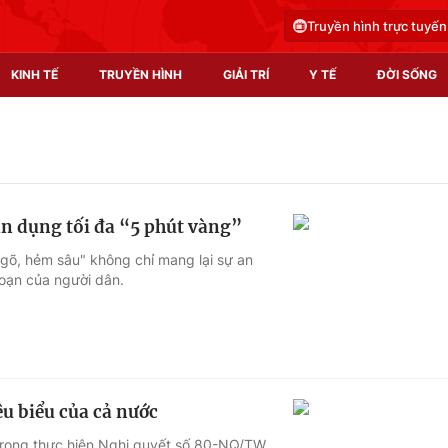
Truyền hình trực tuyến
KINH TẾ
TRUYỀN HÌNH
GIẢI TRÍ
Y TẾ
ĐỜI SỐNG
Pháp luật
Y tế
Truyền hình
Multimedia
ận dụng tối đa “5 phút vàng”
Phim VTV
Video
ngõ, hẻm sâu" không chỉ mang lại sự an
oạn của người dân.
Hậu trường
Shorts video
Nhân vật
Podcast
Khán giả
EMagazine
Giải sao mai
Photo
êu biểu của cả nước
Infographic
trong thực hiện Nghị quyết số 80-NQ/TW,