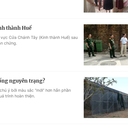
inh thành Huế
 vực Cửa Chánh Tây (Kinh thành Huế) sau
hân chứng.
iống nguyên trạng?
chú ý bởi màu sắc “mới” hơn hẳn phần
uá trình hoàn thiện.