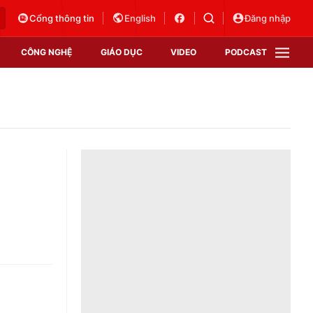
Cổng thông tin
English
Đăng nhập
CÔNG NGHỆ
GIÁO DỤC
VIDEO
PODCAST
VTV Money
VTV Thể thao
VTV Sức khoẻ
Bất động sản
Thị trường 24h
Tấm lòng Việt
Vươn mình bằng AI
VTV4
VTV8
VTV9
Lịch phát sóng
Giao lưu trực tuyến
Sự kiện