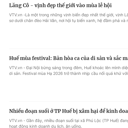
Lăng Cô - vịnh đẹp thế giới vào mùa lễ hội
VTV.vn -Là một trong những vịnh biển đẹp nhất thế giới, vịnh
sơ dưới chân đèo Hải Vân, nơi hội tụ biển xanh, hệ đầm phá và 
Huế mùa festival: Bản hòa ca của di sản và sắc 
VTV.vn - Đại Nội bừng sáng trong đêm, Huế khoác lên mình di
di sản. Festival mùa Hạ 2026 trở thành nhịp cầu nối quá khứ với 
Nhiều đoạn suối ở TP Huế bị xâm hại để kinh doa
VTV.vn - Gần đây, nhiều đoạn suối tại xã Phú Lộc (TP Huế) đa
hoạt động kinh doanh du lịch, ăn uống.