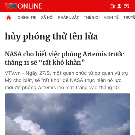
CHÍNH TRỊ
XÃ HỘI
PHÁP LUẬT
THẾ GIỚI
KINH TẾ
TRUYỀ
hủy phóng thử tên lửa
Chuyên mục
NASA cho biết việc phóng Artemis trước
Chính trị
tháng 11 sẽ "rất khó khăn”
VTV.vn - Ngày 27/9, một quan chức từ cơ quan vũ trụ
Xã hội
Mỹ cho biết, sẽ "rất khó" để NASA thực hiện nỗ lực
mới để phóng Artemis lên mặt trăng vào tháng 10.
Pháp luật
Y tế
Thế giới