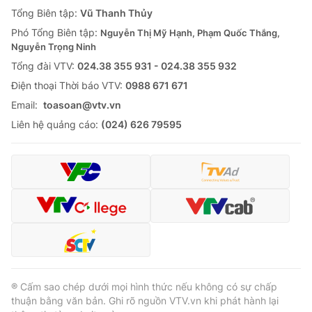
Giao lưu trực tuyến
Tổng Biên tập:
Vũ Thanh Thủy
Sản phẩm
Phó Tổng Biên tập:
Nguyễn Thị Mỹ Hạnh, Phạm Quốc Thắng,
Lịch phát sóng
Thị trường
Nguyễn Trọng Ninh
Tổng đài VTV:
024.38 355 931 - 024.38 355 932
Tư vấn
Ðiện thoại Thời báo VTV:
0988 671 671
Chuyên mục khác
Email:
toasoan@vtv.vn
Emagazine
Podcast
Liên hệ quảng cáo:
(024) 626 79595
Photo
Infographic
Video
Shorts video
VTV Money
VTV Thể thao
VTV Sức khoẻ
Bất động sản
® Cấm sao chép dưới mọi hình thức nếu không có sự chấp
thuận bằng văn bản. Ghi rõ nguồn VTV.vn khi phát hành lại