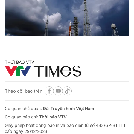
Tin tức
Kinh tế
Thế giới đó đây
Tài chính
Dữ liệu và đời sống
Câu chuyện quốc tế
Thị trường
Truyền hình
Góc doanh nghiệp
Phim VTV
THỜI BÁO VTV
Giải trí
Hậu trường
Điện ảnh
Đời sống
Nhân vật
Âm nhạc
Theo dõi báo trên
Du lịch
Khán giả
Giáo dục
Sao
Làm đẹp
Giải sao mai
Cơ quan chủ quản:
Đài Truyền hình Việt Nam
Tuyển sinh
Công nghệ
Cơ quan báo chí:
Thời báo VTV
Chất lượng cuộc sống
Học trực tuyến
Giấy phép hoạt động báo in và báo điện tử số 483/GP-BTTTT
Hitech Công nghệ tương lai
cấp ngày 29/12/2023