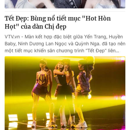
Cơ quan báo chí:
Thời báo VTV
Giấy phép hoạt động báo in và báo điện tử số 483/GP-BTTTT
Tết Đẹp: Bùng nổ tiết mục "Hot Hòn
cấp ngày 29/12/2023
Họt" của dàn Chị đẹp
Tổng Biên tập:
Vũ Thanh Thủy
VTV.vn - Màn kết hợp đặc biệt giữa Yến Trang, Huyền
Phó Tổng Biên tập:
Nguyễn Thị Mỹ Hạnh, Phạm Quốc Thắng,
Baby, Ninh Dương Lan Ngọc và Quỳnh Nga. đã tạo nên
Nguyễn Trọng Ninh
một tiết mục khiến sân chương trình “Tết Đẹp” liên...
Tổng đài VTV:
024.38 355 931 - 024.38 355 932
Ðiện thoại Thời báo VTV:
024.66 897 897
Email:
toasoan@vtv.vn
Liên hệ quảng cáo:
024-7300.7108