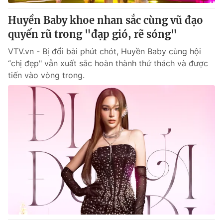
Huyền Baby khoe nhan sắc cùng vũ đạo
quyến rũ trong "đạp gió, rẽ sóng"
® Cấm sao chép dưới mọi hình thức nếu không có sự chấp
VTV.vn - Bị đổi bài phút chót, Huyền Baby cùng hội
thuận bằng văn bản. Ghi rõ nguồn VTV.vn khi phát hành lại
“chị đẹp" vẫn xuất sắc hoàn thành thử thách và được
thông tin từ website này.
tiến vào vòng trong.