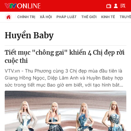
CHÍNH TRỊ
XÃ HỘI
PHÁP LUẬT
THẾ GIỚI
KINH TẾ
TRUYỀ
Huyền Baby
Chuyên mục
Tiết mục "chông gai" khiến 4 Chị đẹp rời
Chính trị
cuộc thi
VTV.vn - Thu Phương cùng 3 Chị đẹp mùa đầu tiên là
Xã hội
Giang Hồng Ngọc, Diệp Lâm Anh và Huyền Baby hợp
sức trong tiết mục Bao giờ em biết, với tạo hình bắt...
Pháp luật
Y tế
Thế giới