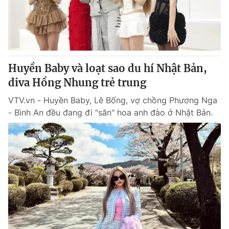
Giao lưu trực tuyến
Sản phẩm
Lịch phát sóng
Thị trường
Tư vấn
Huyền Baby và loạt sao du hí Nhật Bản,
Chuyên mục khác
diva Hồng Nhung trẻ trung
Emagazine
Podcast
VTV.vn - Huyền Baby, Lê Bống, vợ chồng Phương Nga
- Bình An đều đang đi "săn" hoa anh đào ở Nhật Bản.
Photo
Infographic
Video
Shorts video
VTV Money
VTV Thể thao
VTV Sức khoẻ
Bất động sản