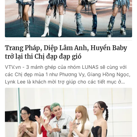
Tin tức
Kinh tế
Thế giới đó đây
Tài chính
Dữ liệu và đời sống
Câu chuyện quốc tế
Thị trường
Trang Pháp, Diệp Lâm Anh, Huyền Baby
Truyền hình
Góc doanh nghiệp
trở lại thi Chị đạp đạp gió
Phim VTV
Giải trí
VTV.vn - 3 mảnh ghép của nhóm LUNAS sẽ cùng với
Hậu trường
các Chị đẹp mùa 1 như Phương Vy, Giang Hồng Ngọc,
Điện ảnh
Lynk Lee là khách mời trợ giúp cho các tiết mục ở...
Đời sống
Nhân vật
Âm nhạc
Du lịch
Khán giả
Giáo dục
Sao
Làm đẹp
Giải sao mai
Tuyển sinh
Công nghệ
Chất lượng cuộc sống
Học trực tuyến
Hitech Công nghệ tương lai