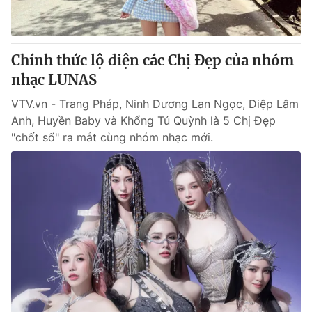
Thị trường 24h
Tấm lòng Việt
VTV4
Vươn mình bằng AI
Chính thức lộ diện các Chị Đẹp của nhóm
nhạc LUNAS
VTV9
VTV8
VTV.vn - Trang Pháp, Ninh Dương Lan Ngọc, Diệp Lâm
Anh, Huyền Baby và Khổng Tú Quỳnh là 5 Chị Đẹp
Liên hệ tòa soạn
English
"chốt sổ" ra mắt cùng nhóm nhạc mới.
THỜI BÁO VTV
Theo dõi báo trên
Cơ quan chủ quản:
Đài Truyền hình Việt Nam