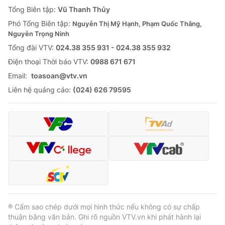
Giao lưu trực tuyến
Tổng Biên tập:
Vũ Thanh Thủy
Sản phẩm
Phó Tổng Biên tập:
Nguyễn Thị Mỹ Hạnh, Phạm Quốc Thắng,
Lịch phát sóng
Thị trường
Nguyễn Trọng Ninh
Tổng đài VTV:
024.38 355 931 - 024.38 355 932
Tư vấn
Ðiện thoại Thời báo VTV:
0988 671 671
Chuyên mục khác
Email:
toasoan@vtv.vn
Emagazine
Podcast
Liên hệ quảng cáo:
(024) 626 79595
Photo
Infographic
Video
Shorts video
VTV Money
VTV Thể thao
VTV Sức khoẻ
Bất động sản
® Cấm sao chép dưới mọi hình thức nếu không có sự chấp
thuận bằng văn bản. Ghi rõ nguồn VTV.vn khi phát hành lại