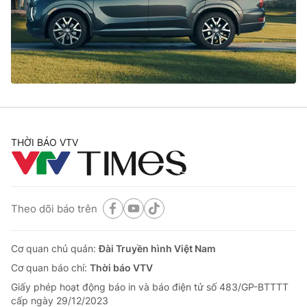
Tin tức
Kinh tế
Thế giới đó đây
Tài chính
Dữ liệu và đời sống
Câu chuyện quốc tế
Thị trường
Truyền hình
Góc doanh nghiệp
Phim VTV
THỜI BÁO VTV
Giải trí
Hậu trường
Điện ảnh
Đời sống
Nhân vật
Âm nhạc
Theo dõi báo trên
Du lịch
Khán giả
Giáo dục
Sao
Làm đẹp
Giải sao mai
Cơ quan chủ quản:
Đài Truyền hình Việt Nam
Tuyển sinh
Công nghệ
Cơ quan báo chí:
Thời báo VTV
Chất lượng cuộc sống
Học trực tuyến
Giấy phép hoạt động báo in và báo điện tử số 483/GP-BTTTT
Hitech Công nghệ tương lai
cấp ngày 29/12/2023