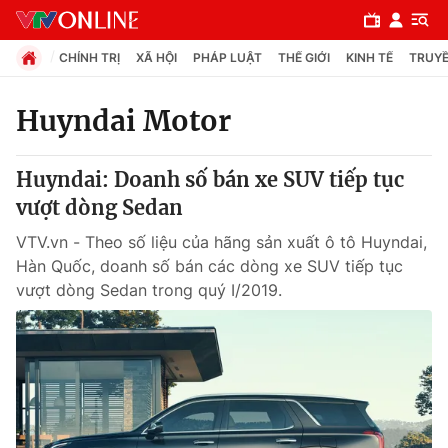
CHÍNH TRỊ
XÃ HỘI
PHÁP LUẬT
THẾ GIỚI
KINH TẾ
TRUYỀ
Huyndai Motor
Chuyên mục
Huyndai: Doanh số bán xe SUV tiếp tục
Chính trị
vượt dòng Sedan
VTV.vn - Theo số liệu của hãng sản xuất ô tô Huyndai,
Xã hội
Hàn Quốc, doanh số bán các dòng xe SUV tiếp tục
vượt dòng Sedan trong quý I/2019.
Pháp luật
Y tế
Thế giới