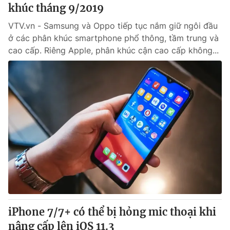
khúc tháng 9/2019
Giấy phép hoạt động báo in và báo điện tử số 483/GP-BTTTT
cấp ngày 29/12/2023
VTV.vn - Samsung và Oppo tiếp tục nắm giữ ngôi đầu
Tổng Biên tập:
Vũ Thanh Thủy
ở các phân khúc smartphone phổ thông, tầm trung và
Phó Tổng Biên tập:
Nguyễn Thị Mỹ Hạnh, Phạm Quốc Thắng,
cao cấp. Riêng Apple, phân khúc cận cao cấp không...
Nguyễn Trọng Ninh
Tổng đài VTV:
024.38 355 931 - 024.38 355 932
Ðiện thoại Thời báo VTV:
024.66 897 897
Email:
toasoan@vtv.vn
Liên hệ quảng cáo:
024-7300.7108
iPhone 7/7+ có thể bị hỏng mic thoại khi
nâng cấp lên iOS 11.3