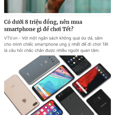
Giao lưu trực tuyến
Sản phẩm
Lịch phát sóng
Thị trường
Có dưới 8 triệu đồng, nên mua
Tư vấn
smartphone gì để chơi Tết?
Chuyên mục khác
VTV.vn - Với một ngân sách không quá dư dả, sắm
Emagazine
Podcast
cho mình chiếc smartphone ưng ý nhất để đi chơi Tết
là câu hỏi chắc chắn được nhiều người quan tâm.
Photo
Infographic
Video
Shorts video
VTV Money
VTV Thể thao
VTV Sức khoẻ
Bất động sản