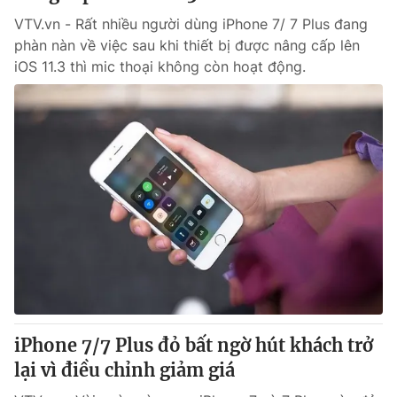
VTV.vn - Rất nhiều người dùng iPhone 7/ 7 Plus đang
phàn nàn về việc sau khi thiết bị được nâng cấp lên
® Cấm sao chép dưới mọi hình thức nếu không có sự chấp
iOS 11.3 thì mic thoại không còn hoạt động.
thuận bằng văn bản. Ghi rõ nguồn VTV.vn khi phát hành lại
thông tin từ website này.
iPhone 7/7 Plus đỏ bất ngờ hút khách trở
lại vì điều chỉnh giảm giá