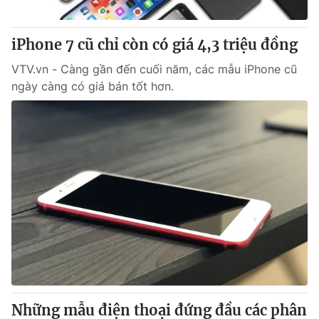
Thị trường 24h
Tấm lòng Việt
iPhone 7 cũ chỉ còn có giá 4,3 triệu đồng
VTV4
Vươn mình bằng AI
VTV.vn - Càng gần đến cuối năm, các mẫu iPhone cũ
ngày càng có giá bán tốt hơn.
VTV9
VTV8
Liên hệ tòa soạn
English
THỜI BÁO VTV
Theo dõi báo trên
Cơ quan chủ quản:
Đài Truyền hình Việt Nam
Những mẫu điện thoại đứng đầu các phân
Cơ quan báo chí:
Thời báo VTV