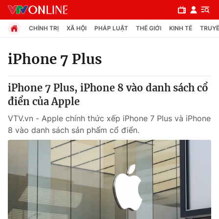
CHÍNH TRỊ
XÃ HỘI
PHÁP LUẬT
THẾ GIỚI
KINH TẾ
TRUYỀ
iPhone 7 Plus
Chuyên mục
iPhone 7 Plus, iPhone 8 vào danh sách cổ
Chính trị
điển của Apple
VTV.vn - Apple chính thức xếp iPhone 7 Plus và iPhone
Xã hội
8 vào danh sách sản phẩm cổ điển.
Pháp luật
Y tế
Thế giới