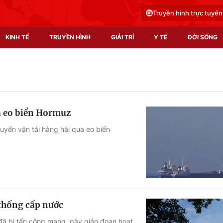
Truyền hình trực tuyến
KINH TẾ
TRUYỀN HÌNH
GIẢI TRÍ
Y TẾ
ĐỜI SỐNG
Pháp luật
Y tế
Truyền hình
Multimedia
a eo biển Hormuz
Phim VTV
Video
uyến vận tải hàng hải qua eo biển
Hậu trường
Shorts video
Nhân vật
Podcast
Khán giả
EMagazine
Giải sao mai
Photo
 thống cấp nước
Infographic
đã bị tấn công mạng, gây gián đoạn hoạt