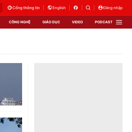
Cổng thông tin
English
Đăng nhập
CÔNG NGHỆ
GIÁO DỤC
VIDEO
PODCAST
VTV Money
VTV Thể thao
VTV Sức khoẻ
Bất động sản
Thị trường 24h
Tấm lòng Việt
Vươn mình bằng AI
VTV4
VTV8
VTV9
Lịch phát sóng
Giao lưu trực tuyến
Sự kiện