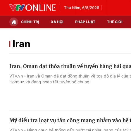
Thứ Năm, 6/8/2026
CHÍNH TRỊ
XÃ HỘI
PHÁP LUẬT
THẾ GIỚI
Chính trị
Xã hội
Iran
Thế giới
Kinh tế
Iran, Oman đạt thỏa thuận về tuyến hàng hải qu
Tin tức
Tài chính
VTV.vn - Iran và Oman đã đạt đồng thuận về tọa độ địa lý của t
Hormuz và đang hoàn tất tuyên bố chung.
Thế giới đó đây
Thị trường
Câu chuyện quốc tế
Góc doanh nghiệp
Dữ liệu và đời sống
Mỹ điều tra loạt vụ tấn công mạng nhằm vào hệ
VTV.vn - Hàng chục hệ thống cấp nước tại nhiều bang của Mỹ 