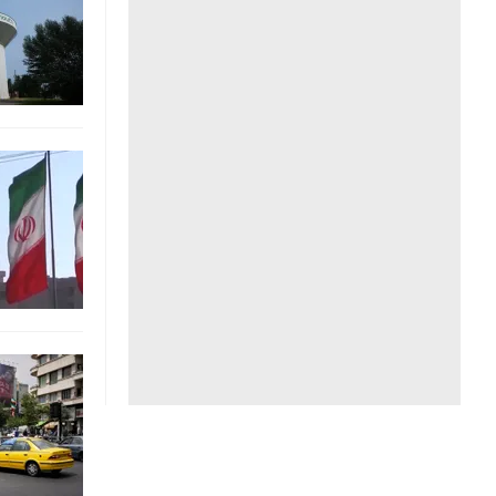
Liên hệ toà soạn
hệ tương lai