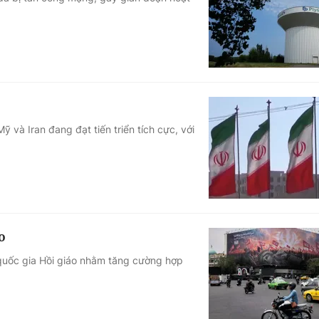
Góc ảnh
Giáo dục
Công nghệ
Tuyển sinh
Hitech Công ng
Học trực tuyến
Sản phẩm
 và Iran đang đạt tiến triển tích cực, với
g
Thị trường
Tư vấn
o
c quốc gia Hồi giáo nhằm tăng cường hợp