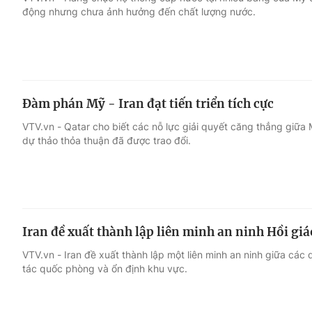
động nhưng chưa ảnh hưởng đến chất lượng nước.
Giải trí
Đời sống
Điện ảnh
Du lịch
Đàm phán Mỹ - Iran đạt tiến triển tích cực
Âm nhạc
Làm đẹp
VTV.vn - Qatar cho biết các nỗ lực giải quyết căng thẳng giữa Mỹ
dự thảo thỏa thuận đã được trao đổi.
Sao
Chất lượng cuộc sốn
Iran đề xuất thành lập liên minh an ninh Hồi giá
VTV.vn - Iran đề xuất thành lập một liên minh an ninh giữa cá
tác quốc phòng và ổn định khu vực.