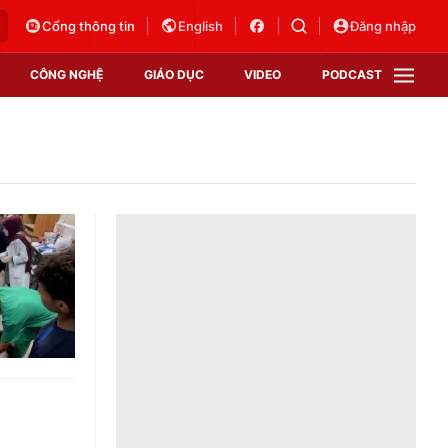
Cổng thông tin
English
Đăng nhập
CÔNG NGHỆ
GIÁO DỤC
VIDEO
PODCAST
VTV Money
VTV Thể thao
VTV Sức khoẻ
Bất động sản
Thị trường 24h
Tấm lòng Việt
Vươn mình bằng AI
VTV4
VTV8
VTV9
Lịch phát sóng
Giao lưu trực tuyến
Sự kiện