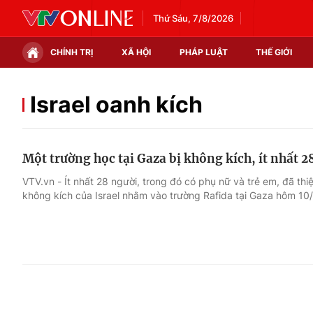
Thứ Sáu, 7/8/2026
CHÍNH TRỊ
XÃ HỘI
PHÁP LUẬT
THẾ GIỚI
Chính trị
Xã hội
Israel oanh kích
Thế giới
Kinh tế
Một trường học tại Gaza bị không kích, ít nhất 2
Tin tức
Tài chính
VTV.vn - Ít nhất 28 người, trong đó có phụ nữ và trẻ em, đã th
không kích của Israel nhằm vào trường Rafida tại Gaza hôm 10/
Thế giới đó đây
Thị trường
Câu chuyện quốc tế
Góc doanh nghiệp
Dữ liệu và đời sống