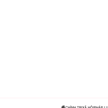
Giải trí
Đời sống
Điện ảnh
Du lịch
Âm nhạc
Làm đẹp
Sao
Chất lượng cuộc sốn
CHÍNH TRỊ
XÃ HỘI
PHÁP L