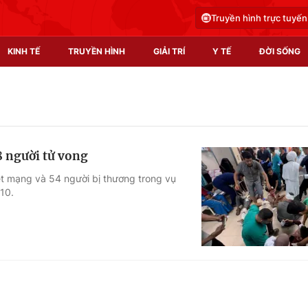
Truyền hình trực tuyến
KINH TẾ
TRUYỀN HÌNH
GIẢI TRÍ
Y TẾ
ĐỜI SỐNG
Pháp luật
Y tế
Truyền hình
Multimedia
8 người tử vong
Phim VTV
Video
iệt mạng và 54 người bị thương trong vụ
10.
Hậu trường
Shorts video
Nhân vật
Podcast
Khán giả
EMagazine
Giải sao mai
Photo
Infographic