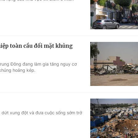
Góc ảnh
Giáo dục
Công nghệ
Tuyển sinh
Hitech Công ng
hiệp toàn cầu đối mặt khủng
Học trực tuyến
Sản phẩm
Trung Đông đang làm gia tăng nguy cơ
g
Thị trường
 khủng hoảng kép.
Tư vấn
 dứt xung đột và đưa cuộc sống sớm trở