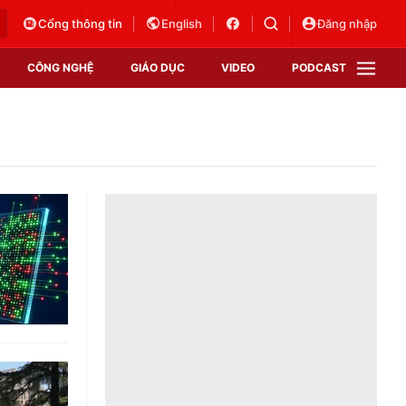
Cổng thông tin
English
Đăng nhập
CÔNG NGHỆ
GIÁO DỤC
VIDEO
PODCAST
VTV Money
VTV Thể thao
VTV Sức khoẻ
Bất động sản
Thị trường 24h
Tấm lòng Việt
Vươn mình bằng AI
VTV4
VTV8
VTV9
Lịch phát sóng
Giao lưu trực tuyến
Sự kiện