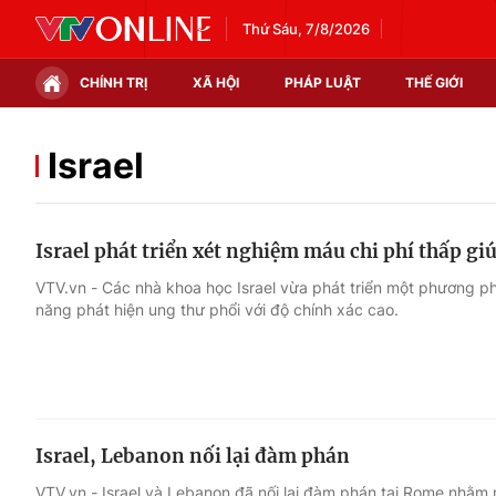
Thứ Sáu, 7/8/2026
CHÍNH TRỊ
XÃ HỘI
PHÁP LUẬT
THẾ GIỚI
Chính trị
Xã hội
Israel
Thế giới
Kinh tế
Israel phát triển xét nghiệm máu chi phí thấp gi
Tin tức
Tài chính
VTV.vn - Các nhà khoa học Israel vừa phát triển một phương p
năng phát hiện ung thư phổi với độ chính xác cao.
Thế giới đó đây
Thị trường
Câu chuyện quốc tế
Góc doanh nghiệp
Dữ liệu và đời sống
Israel, Lebanon nối lại đàm phán
VTV.vn - Israel và Lebanon đã nối lại đàm phán tại Rome nhằm