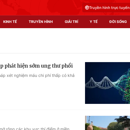
Truyền hình trực tuyến
KINH TẾ
TRUYỀN HÌNH
GIẢI TRÍ
Y TẾ
ĐỜI SỐNG
Pháp luật
Y tế
Truyền hình
Multimedia
úp phát hiện sớm ung thư phổi
Phim VTV
Video
háp xét nghiệm máu chi phí thấp có khả
Hậu trường
Shorts video
Nhân vật
Podcast
Khán giả
EMagazine
Giải sao mai
Photo
Infographic
 mở rộng các khu vực thí điểm ở miền