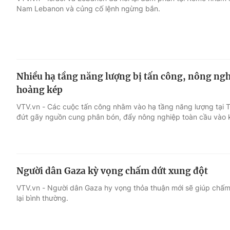
Nam Lebanon và củng cố lệnh ngừng bắn.
Giải trí
Đời sống
Điện ảnh
Du lịch
Nhiều hạ tầng năng lượng bị tấn công, nông ng
Âm nhạc
Làm đẹp
hoảng kép
VTV.vn - Các cuộc tấn công nhằm vào hạ tầng năng lượng tại 
Sao
Chất lượng cuộc sốn
đứt gãy nguồn cung phân bón, đẩy nông nghiệp toàn cầu vào
Người dân Gaza kỳ vọng chấm dứt xung đột
VTV.vn - Người dân Gaza hy vọng thỏa thuận mới sẽ giúp chấm
lại bình thường.