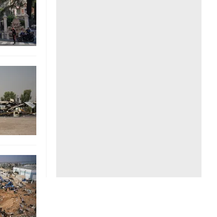
Liên hệ toà soạn
hệ tương lai