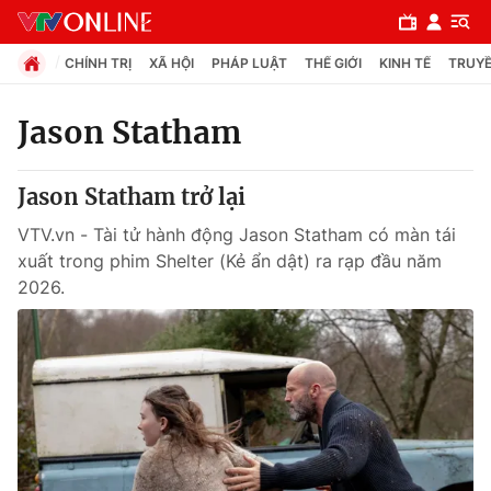
CHÍNH TRỊ
XÃ HỘI
PHÁP LUẬT
THẾ GIỚI
KINH TẾ
TRUYỀ
Jason Statham
Chuyên mục
Jason Statham trở lại
Chính trị
VTV.vn - Tài tử hành động Jason Statham có màn tái
xuất trong phim Shelter (Kẻ ẩn dật) ra rạp đầu năm
Xã hội
2026.
Pháp luật
Y tế
Thế giới