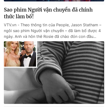
Sao phim Người vận chuyển đã chính
® Cấm sao chép dưới mọi hình thức nếu không có sự chấp
thức làm bố!
thuận bằng văn bản. Ghi rõ nguồn VTV.vn khi phát hành lại
thông tin từ website này.
VTV.vn - Theo thông tin của People, Jason Statham –
ngôi sao phim Người vận chuyển – đã làm bố được 4
ngày. Anh và hôn thê Rosie đã chào đón con đầu...