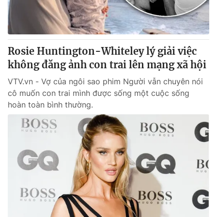
Giao lưu trực tuyến
Sản phẩm
Lịch phát sóng
Thị trường
Tư vấn
Rosie Huntington-Whiteley lý giải việc
không đăng ảnh con trai lên mạng xã hội
Chuyên mục khác
Emagazine
VTV.vn - Vợ của ngôi sao phim Người vẫn chuyên nói
Podcast
cô muốn con trai mình được sống một cuộc sống
hoàn toàn bình thường.
Photo
Infographic
Video
Shorts video
VTV Money
VTV Thể thao
VTV Sức khoẻ
Bất động sản