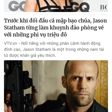
Thị trường 24h
Tấm lòng Việt
VTV4
Vươn mình bằng AI
Trước khi đối đầu cá mập bạo chúa, Jason
Statham từng làm khuynh đảo phòng vé
VTV9
VTV8
với những phi vụ triệu đô
VTV.vn - Nổi tiếng với những phân cảnh hành động
Liên hệ tòa soạn
English
đỉnh cao, Jason Statham là một trong những nam tài
tử được khán giả yêu thích.
THỜI BÁO VTV
Theo dõi báo trên
Cơ quan chủ quản:
Đài Truyền hình Việt Nam
Cơ quan báo chí:
Thời báo VTV