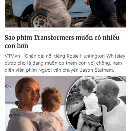
Tin tức
Kinh tế
Thế giới đó đây
Tài chính
Dữ liệu và đời sống
Câu chuyện quốc tế
Thị trường
Sao phim Transformers muốn có nhiều
con hơn
Truyền hình
Góc doanh nghiệp
VTV.vn - Chân dài nổi tiếng Rosie Huntington-Whiteley
Phim VTV
Giải trí
được cho là đang muốn có thêm con với chồng, nam
Hậu trường
diễn viên phim Người vận chuyển Jason Statham.
Điện ảnh
Đời sống
Nhân vật
Âm nhạc
Du lịch
Khán giả
Giáo dục
Sao
Làm đẹp
Giải sao mai
Tuyển sinh
Công nghệ
Chất lượng cuộc sống
Học trực tuyến
Hitech Công nghệ tương lai