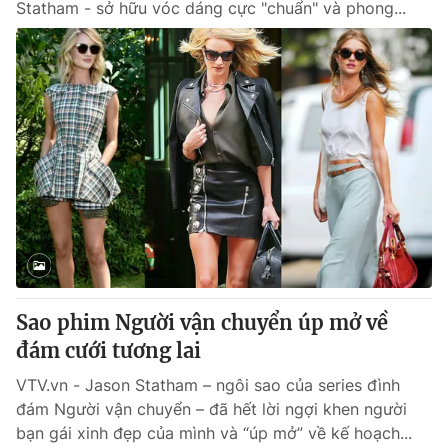
Statham - sở hữu vóc dáng cực "chuẩn" và phong...
Sao phim Người vận chuyển úp mở về
đám cưới tương lai
VTV.vn - Jason Statham – ngôi sao của series đình
đám Người vận chuyển – đã hết lời ngợi khen người
bạn gái xinh đẹp của mình và “úp mở” về kế hoạch...