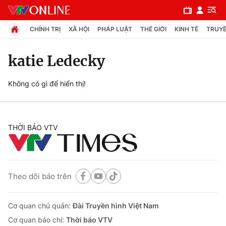
CHÍNH TRỊ
XÃ HỘI
PHÁP LUẬT
THẾ GIỚI
KINH TẾ
TRUYỀ
katie Ledecky
Chuyên mục
Không có gì để hiển thị!
Chính trị
THỜI BÁO VTV
Xã hội
Pháp luật
Theo dõi báo trên
Y tế
Cơ quan chủ quản:
Đài Truyền hình Việt Nam
Thế giới
Cơ quan báo chí:
Thời báo VTV