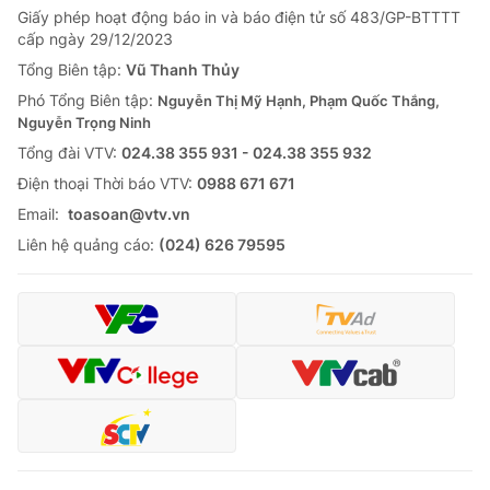
Giấy phép hoạt động báo in và báo điện tử số 483/GP-BTTTT
Tin tức
cấp ngày 29/12/2023
Kinh tế
Thế giới đó đây
Tổng Biên tập:
Vũ Thanh Thủy
Tài chính
Phó Tổng Biên tập:
Nguyễn Thị Mỹ Hạnh, Phạm Quốc Thắng,
Dữ liệu và đời sống
Câu chuyện quốc tế
Nguyễn Trọng Ninh
Thị trường
Tổng đài VTV:
024.38 355 931 - 024.38 355 932
Truyền hình
Góc doanh nghiệp
Ðiện thoại Thời báo VTV:
0988 671 671
Email:
toasoan@vtv.vn
Phim VTV
Giải trí
Liên hệ quảng cáo:
(024) 626 79595
Hậu trường
Điện ảnh
Đời sống
Nhân vật
Âm nhạc
Du lịch
Khán giả
Giáo dục
Sao
Làm đẹp
Giải sao mai
Tuyển sinh
Công nghệ
Chất lượng cuộc sống
Học trực tuyến
Hitech Công nghệ tương lai