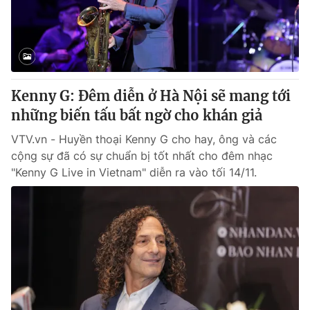
Thị trường 24h
Tấm lòng Việt
VTV4
Vươn mình bằng AI
VTV9
VTV8
Kenny G: Đêm diễn ở Hà Nội sẽ mang tới
những biến tấu bất ngờ cho khán giả
Liên hệ tòa soạn
English
VTV.vn - Huyền thoại Kenny G cho hay, ông và các
cộng sự đã có sự chuẩn bị tốt nhất cho đêm nhạc
"Kenny G Live in Vietnam" diễn ra vào tối 14/11.
THỜI BÁO VTV
Theo dõi báo trên
Cơ quan chủ quản:
Đài Truyền hình Việt Nam