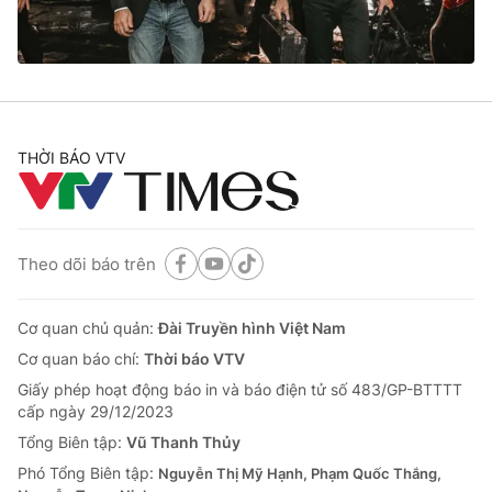
® Cấm sao chép dưới mọi hình thức nếu không có sự chấp
thuận bằng văn bản. Ghi rõ nguồn VTV.vn khi phát hành lại
thông tin từ website này.
THỜI BÁO VTV
Theo dõi báo trên
Cơ quan chủ quản:
Đài Truyền hình Việt Nam
Cơ quan báo chí:
Thời báo VTV
Giấy phép hoạt động báo in và báo điện tử số 483/GP-BTTTT
cấp ngày 29/12/2023
Tổng Biên tập:
Vũ Thanh Thủy
Phó Tổng Biên tập:
Nguyễn Thị Mỹ Hạnh, Phạm Quốc Thắng,