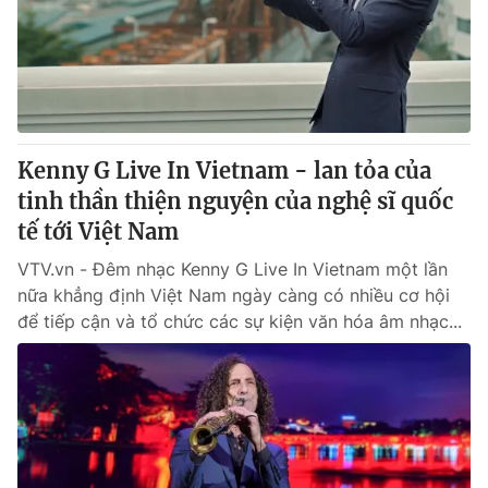
Tin tức
Kinh tế
Thế giới đó đây
Tài chính
Dữ liệu và đời sống
Câu chuyện quốc tế
Thị trường
Kenny G Live In Vietnam - lan tỏa của
Truyền hình
Góc doanh nghiệp
tinh thần thiện nguyện của nghệ sĩ quốc
Phim VTV
tế tới Việt Nam
Giải trí
Hậu trường
VTV.vn - Đêm nhạc Kenny G Live In Vietnam một lần
Điện ảnh
nữa khẳng định Việt Nam ngày càng có nhiều cơ hội
Đời sống
Nhân vật
để tiếp cận và tổ chức các sự kiện văn hóa âm nhạc...
Âm nhạc
Du lịch
Khán giả
Giáo dục
Sao
Làm đẹp
Giải sao mai
Tuyển sinh
Công nghệ
Chất lượng cuộc sống
Học trực tuyến
Hitech Công nghệ tương lai