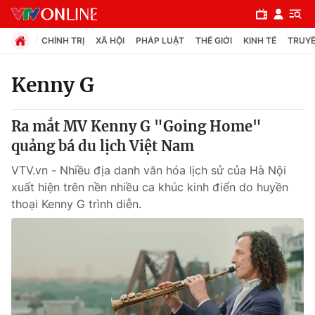
CHÍNH TRỊ
XÃ HỘI
PHÁP LUẬT
THẾ GIỚI
KINH TẾ
TRUYỀ
Kenny G
Chuyên mục
Ra mắt MV Kenny G "Going Home"
Chính trị
quảng bá du lịch Việt Nam
VTV.vn - Nhiều địa danh văn hóa lịch sử của Hà Nội
Xã hội
xuất hiện trên nền nhiều ca khúc kinh điển do huyền
thoại Kenny G trình diễn.
Pháp luật
Y tế
Thế giới