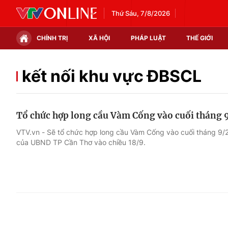
Thứ Sáu, 7/8/2026
CHÍNH TRỊ
XÃ HỘI
PHÁP LUẬT
THẾ GIỚI
Chính trị
Xã hội
kết nối khu vực ĐBSCL
Thế giới
Kinh tế
Tổ chức hợp long cầu Vàm Cống vào cuối tháng 
Tin tức
Tài chính
VTV.vn - Sẽ tổ chức hợp long cầu Vàm Cống vào cuối tháng 9/20
của UBND TP Cần Thơ vào chiều 18/9.
Thế giới đó đây
Thị trường
Câu chuyện quốc tế
Góc doanh nghiệp
Dữ liệu và đời sống