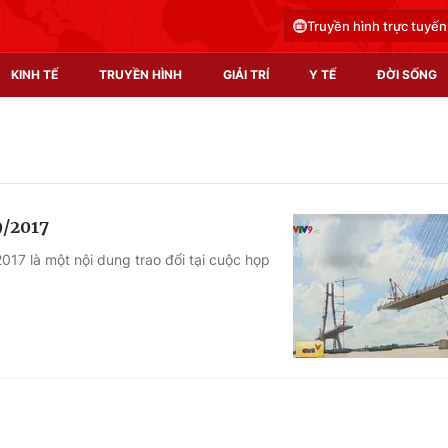
Truyền hình trực tuyến
KINH TẾ
TRUYỀN HÌNH
GIẢI TRÍ
Y TẾ
ĐỜI SỐNG
Pháp luật
Y tế
Truyền hình
Multimedia
9/2017
Phim VTV
Video
17 là một nội dung trao đổi tại cuộc họp
Hậu trường
Shorts video
Nhân vật
Podcast
Khán giả
EMagazine
Giải sao mai
Photo
Infographic