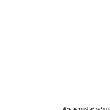
Giải trí
Đời sống
Điện ảnh
Du lịch
Âm nhạc
Làm đẹp
Sao
Chất lượng cuộc sốn
CHÍNH TRỊ
XÃ HỘI
PHÁP L