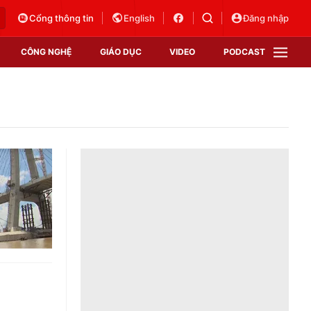
Cổng thông tin
English
Đăng nhập
CÔNG NGHỆ
GIÁO DỤC
VIDEO
PODCAST
VTV Money
VTV Thể thao
VTV Sức khoẻ
Bất động sản
Thị trường 24h
Tấm lòng Việt
Vươn mình bằng AI
VTV4
VTV8
VTV9
Lịch phát sóng
Giao lưu trực tuyến
Sự kiện