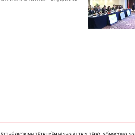
Góc ảnh
Giáo dục
Công nghệ
Tuyển sinh
Hitech Công ng
Học trực tuyến
Sản phẩm
g
Thị trường
Tư vấn
UẬT
THẾ GIỚI
KINH TẾ
TRUYỀN HÌNH
GIẢI TRÍ
Y TẾ
ĐỜI SỐNG
CÔNG NG