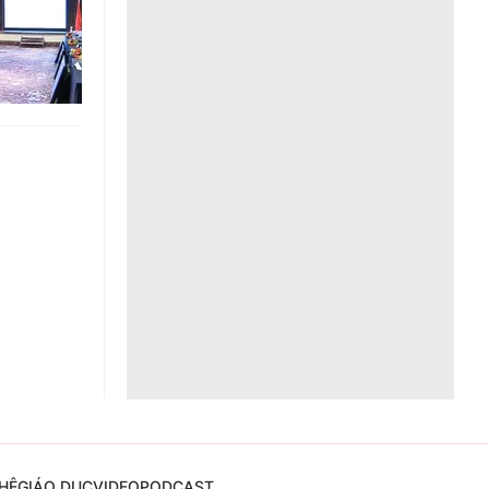
Liên hệ toà soạn
hệ tương lai
HỆ
GIÁO DỤC
VIDEO
PODCAST