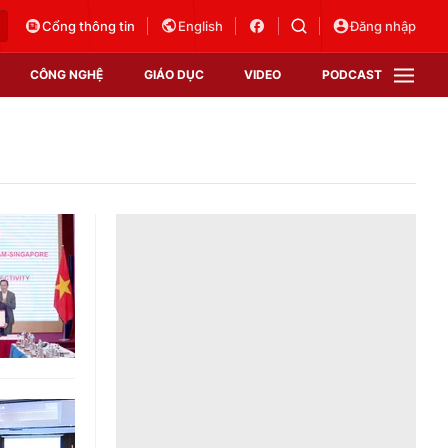
Cổng thông tin
English
Đăng nhập
CÔNG NGHỆ
GIÁO DỤC
VIDEO
PODCAST
VTV Money
VTV Thể thao
VTV Sức khoẻ
Bất động sản
Thị trường 24h
Tấm lòng Việt
Vươn mình bằng AI
VTV4
VTV8
VTV9
Lịch phát sóng
Giao lưu trực tuyến
Sự kiện