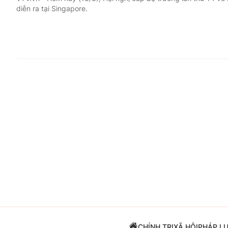
diễn ra tại Singapore.
Giải trí
Đời sống
Điện ảnh
Du lịch
Âm nhạc
Làm đẹp
Sao
Chất lượng cuộc sốn
CHÍNH TRỊ
XÃ HỘI
PHÁP L