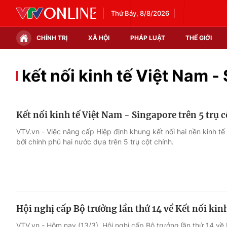
Thứ Bảy, 8/8/2026
CHÍNH TRỊ
XÃ HỘI
PHÁP LUẬT
THẾ GIỚI
Chính trị
Xã hội
kết nối kinh tế Việt Nam -
Thế giới
Kinh tế
Kết nối kinh tế Việt Nam - Singapore trên 5 trụ c
Tin tức
Tài chính
VTV.vn - Việc nâng cấp Hiệp định khung kết nối hai nền kinh t
bởi chính phủ hai nước dựa trên 5 trụ cột chính.
Thế giới đó đây
Thị trường
Câu chuyện quốc tế
Góc doanh nghiệp
Dữ liệu và đời sống
Hội nghị cấp Bộ trưởng lần thứ 14 về Kết nối kin
VTV.vn - Hôm nay (13/3), Hội nghị cấp Bộ trưởng lần thứ 14 về 