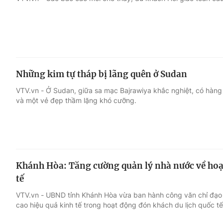
Giải trí
Đời sống
Điện ảnh
Du lịch
Những kim tự tháp bị lãng quên ở Sudan
Âm nhạc
Làm đẹp
VTV.vn - Ở Sudan, giữa sa mạc Bajrawiya khắc nghiệt, có hàng 
và một vẻ đẹp thầm lặng khó cưỡng.
Sao
Chất lượng cuộc sốn
Khánh Hòa: Tăng cường quản lý nhà nước về hoạ
tế
VTV.vn - UBND tỉnh Khánh Hòa vừa ban hành công văn chỉ đạo
cao hiệu quả kinh tế trong hoạt động đón khách du lịch quốc tế