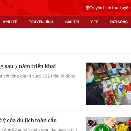
Truyền hình trực tuyến
KINH TẾ
TRUYỀN HÌNH
GIẢI TRÍ
Y TẾ
ĐỜI SỐNG
Pháp luật
Y tế
Truyền hình
Multimedia
g sau 7 năm triển khai
Phim VTV
Video
 với tổng giá trị vượt 362 triệu tỷ đồng
Hậu trường
Shorts video
Nhân vật
Podcast
Khán giả
EMagazine
Giải sao mai
Photo
ý của du lịch toàn cầu
Infographic
 có thể đạt 245 triệu lượt vào năm 2030.