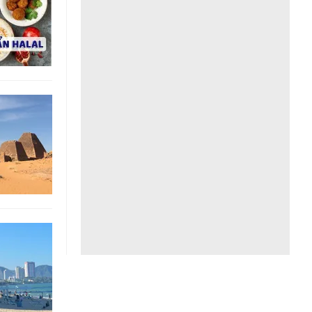
Liên hệ toà soạn
hệ tương lai