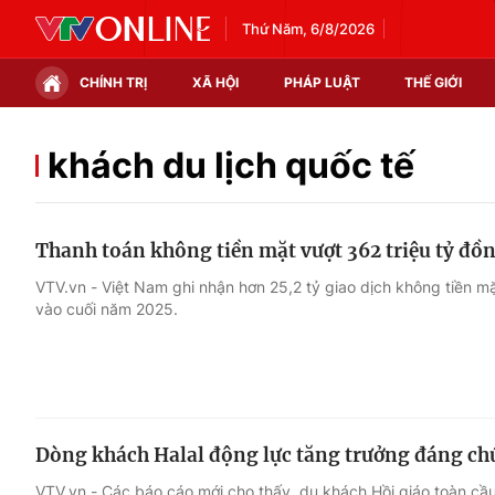
Thứ Năm, 6/8/2026
CHÍNH TRỊ
XÃ HỘI
PHÁP LUẬT
THẾ GIỚI
Chính trị
Xã hội
khách du lịch quốc tế
Thế giới
Kinh tế
Thanh toán không tiền mặt vượt 362 triệu tỷ đồn
Tin tức
Tài chính
VTV.vn - Việt Nam ghi nhận hơn 25,2 tỷ giao dịch không tiền mặt
vào cuối năm 2025.
Thế giới đó đây
Thị trường
Câu chuyện quốc tế
Góc doanh nghiệp
Dữ liệu và đời sống
Dòng khách Halal động lực tăng trưởng đáng chú 
VTV.vn - Các báo cáo mới cho thấy, du khách Hồi giáo toàn cầu