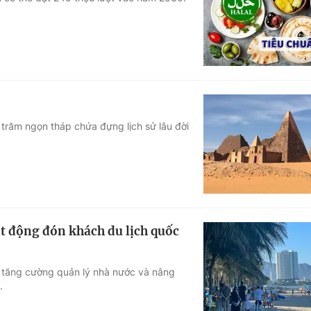
Góc ảnh
Giáo dục
Công nghệ
Tuyển sinh
Hitech Công ng
Học trực tuyến
Sản phẩm
trăm ngọn tháp chứa đựng lịch sử lâu đời
g
Thị trường
Tư vấn
t động đón khách du lịch quốc
 tăng cường quản lý nhà nước và nâng
.