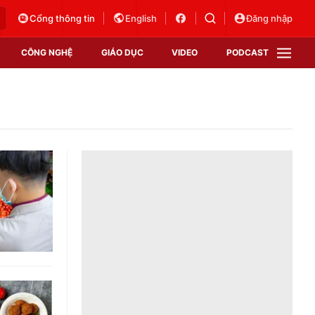
Cổng thông tin
English
Đăng nhập
CÔNG NGHỆ
GIÁO DỤC
VIDEO
PODCAST
VTV Money
VTV Thể thao
VTV Sức khoẻ
Bất động sản
Thị trường 24h
Tấm lòng Việt
Vươn mình bằng AI
VTV4
VTV8
VTV9
Lịch phát sóng
Giao lưu trực tuyến
Sự kiện