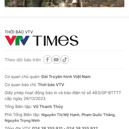
Cơ quan báo chí:
Thời báo VTV
Giấy phép hoạt động báo in và báo điện tử số 483/GP-BTTTT
cấp ngày 29/12/2023
Tổng Biên tập:
Vũ Thanh Thủy
THỜI BÁO VTV
Phó Tổng Biên tập:
Nguyễn Thị Mỹ Hạnh, Phạm Quốc Thắng,
Nguyễn Trọng Ninh
Tổng đài VTV:
024.38 355 931 - 024.38 355 932
Ðiện thoại Thời báo VTV:
024.66 897 897
Theo dõi báo trên
Email:
toasoan@vtv.vn
Liên hệ quảng cáo:
024-7300.7108
Cơ quan chủ quản:
Đài Truyền hình Việt Nam
Cơ quan báo chí:
Thời báo VTV
Giấy phép hoạt động báo in và báo điện tử số 483/GP-BTTTT
cấp ngày 29/12/2023
Tổng Biên tập:
Vũ Thanh Thủy
Phó Tổng Biên tập:
Nguyễn Thị Mỹ Hạnh, Phạm Quốc Thắng,
Nguyễn Trọng Ninh
Tổng đài VTV:
024.38 355 931 - 024.38 355 932