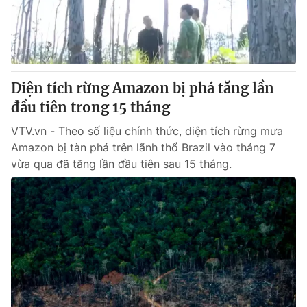
Tin tức
Kinh tế
Thế giới đó đây
Tài chính
Dữ liệu và đời sống
Câu chuyện quốc tế
Thị trường
Diện tích rừng Amazon bị phá tăng lần
đầu tiên trong 15 tháng
Truyền hình
Góc doanh nghiệp
VTV.vn - Theo số liệu chính thức, diện tích rừng mưa
Phim VTV
Giải trí
Amazon bị tàn phá trên lãnh thổ Brazil vào tháng 7
Hậu trường
vừa qua đã tăng lần đầu tiên sau 15 tháng.
Điện ảnh
Đời sống
Nhân vật
Âm nhạc
Du lịch
Khán giả
Giáo dục
Sao
Làm đẹp
Giải sao mai
Tuyển sinh
Công nghệ
Chất lượng cuộc sống
Học trực tuyến
Hitech Công nghệ tương lai