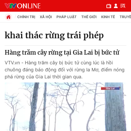
CHÍNH TRỊ
XÃ HỘI
PHÁP LUẬT
THẾ GIỚI
KINH TẾ
TRUYỀ
khai thác rừng trái phép
Chuyên mục
Hàng trăm cây rừng tại Gia Lai bị bức tử
Chính trị
VTV.vn - Hàng trăm cây bị bức tử cùng lúc là hồi
chuông đáng báo động đối với rừng Ia Mơ, điểm nóng
Xã hội
phá rừng của Gia Lai thời gian qua.
Pháp luật
Y tế
Thế giới