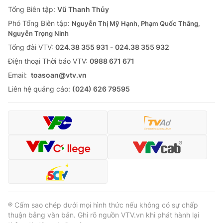
Giao lưu trực tuyến
Tổng Biên tập:
Vũ Thanh Thủy
Sản phẩm
Phó Tổng Biên tập:
Nguyễn Thị Mỹ Hạnh, Phạm Quốc Thắng,
Lịch phát sóng
Thị trường
Nguyễn Trọng Ninh
Tổng đài VTV:
024.38 355 931 - 024.38 355 932
Tư vấn
Ðiện thoại Thời báo VTV:
0988 671 671
Chuyên mục khác
Email:
toasoan@vtv.vn
Emagazine
Podcast
Liên hệ quảng cáo:
(024) 626 79595
Photo
Infographic
Video
Shorts video
VTV Money
VTV Thể thao
VTV Sức khoẻ
Bất động sản
® Cấm sao chép dưới mọi hình thức nếu không có sự chấp
thuận bằng văn bản. Ghi rõ nguồn VTV.vn khi phát hành lại