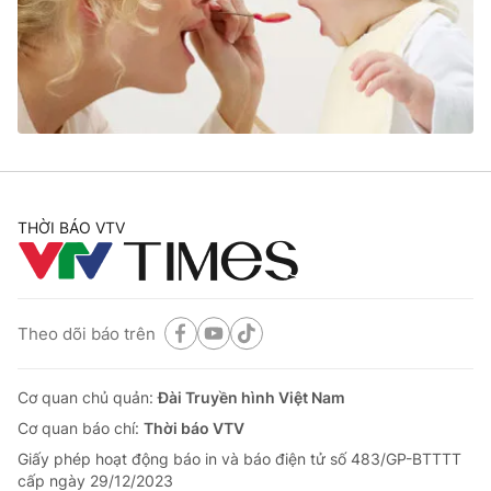
Tin tức
Kinh tế
Thế giới đó đây
Tài chính
Dữ liệu và đời sống
Câu chuyện quốc tế
Thị trường
Truyền hình
Góc doanh nghiệp
Phim VTV
THỜI BÁO VTV
Giải trí
Hậu trường
Điện ảnh
Đời sống
Nhân vật
Âm nhạc
Theo dõi báo trên
Du lịch
Khán giả
Giáo dục
Sao
Làm đẹp
Giải sao mai
Cơ quan chủ quản:
Đài Truyền hình Việt Nam
Tuyển sinh
Công nghệ
Cơ quan báo chí:
Thời báo VTV
Chất lượng cuộc sống
Học trực tuyến
Giấy phép hoạt động báo in và báo điện tử số 483/GP-BTTTT
Hitech Công nghệ tương lai
cấp ngày 29/12/2023