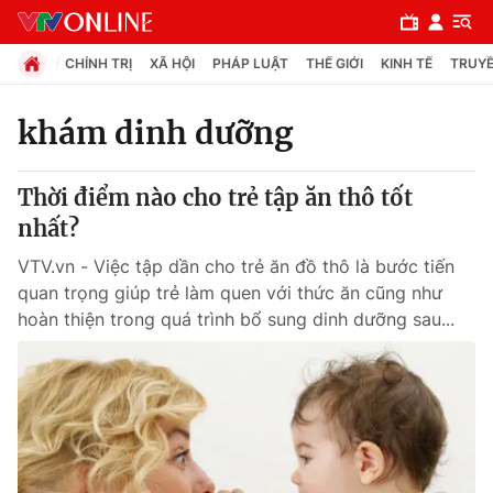
CHÍNH TRỊ
XÃ HỘI
PHÁP LUẬT
THẾ GIỚI
KINH TẾ
TRUYỀ
khám dinh dưỡng
Chuyên mục
Thời điểm nào cho trẻ tập ăn thô tốt
Chính trị
nhất?
VTV.vn - Việc tập dần cho trẻ ăn đồ thô là bước tiến
Xã hội
quan trọng giúp trẻ làm quen với thức ăn cũng như
hoàn thiện trong quá trình bổ sung dinh dưỡng sau...
Pháp luật
Y tế
Thế giới