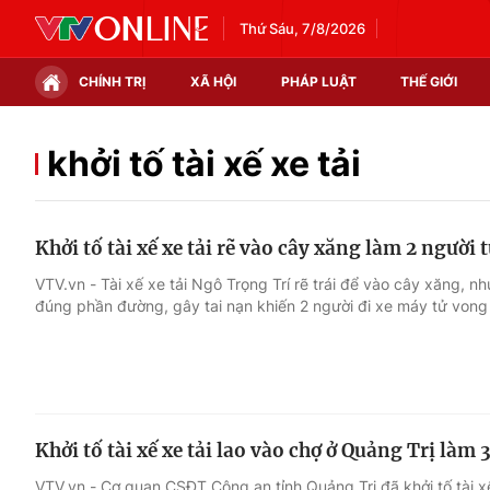
Thứ Sáu, 7/8/2026
CHÍNH TRỊ
XÃ HỘI
PHÁP LUẬT
THẾ GIỚI
Chính trị
Xã hội
khởi tố tài xế xe tải
Thế giới
Kinh tế
Khởi tố tài xế xe tải rẽ vào cây xăng làm 2 người
Tin tức
Tài chính
VTV.vn - Tài xế xe tải Ngô Trọng Trí rẽ trái để vào cây xăng, 
đúng phần đường, gây tai nạn khiến 2 người đi xe máy tử vong 
Thế giới đó đây
Thị trường
Câu chuyện quốc tế
Góc doanh nghiệp
Dữ liệu và đời sống
Khởi tố tài xế xe tải lao vào chợ ở Quảng Trị làm 
VTV.vn - Cơ quan CSĐT Công an tỉnh Quảng Trị đã khởi tố tài x