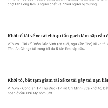
chợ Tân Long làm 3 người chết và nhiều người bị thương.
Giải trí
Đời sống
Điện ảnh
Du lịch
Khởi tố tài xế xe tải chở 30 tấn gạch làm sập cầu
Âm nhạc
Làm đẹp
VTV.vn - Tài xế Đoàn Đức Vinh (28 tuổi, ngụ Cần Thơ) lái xe tả
Tôn, An Giang) tải trọng tối đa 5 tấn làm sập cầu.
Sao
Chất lượng cuộc sốn
Khởi tố, bắt tạm giam tài xế xe tải gây tai nạn l
VTV.vn - Công an TP Thủ Đức (TP Hồ Chí Minh) vừa khởi tố, bắt t
hoàn ở cầu Phú Mỹ hôm 8/8.