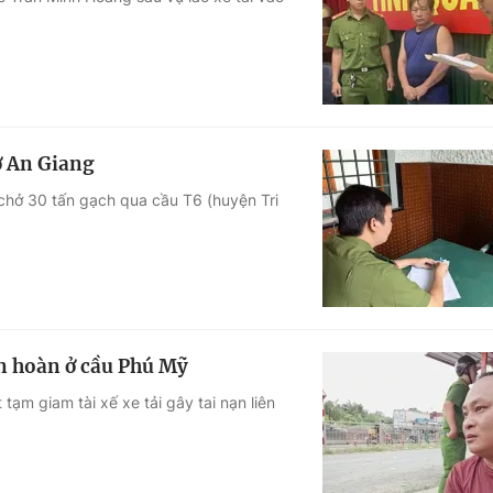
Góc ảnh
Giáo dục
Công nghệ
Tuyển sinh
Hitech Công ng
 ở An Giang
Học trực tuyến
Sản phẩm
i chở 30 tấn gạch qua cầu T6 (huyện Tri
g
Thị trường
Tư vấn
iên hoàn ở cầu Phú Mỹ
ạm giam tài xế xe tải gây tai nạn liên