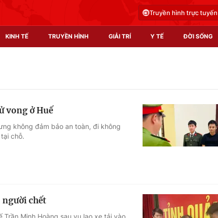
Truyền hình trực tuyến
KINH TẾ
TRUYỀN HÌNH
GIẢI TRÍ
Y TẾ
ĐỜI SỐNG
Pháp luật
Y tế
Truyền hình
Multimedia
 tử vong ở Huế
Phim VTV
Video
nhưng không đảm bảo an toàn, đi không
tại chỗ.
Hậu trường
Shorts video
Nhân vật
Podcast
Khán giả
EMagazine
Giải sao mai
Photo
3 người chết
Infographic
ế Trần Minh Hoàng sau vụ lao xe tải vào