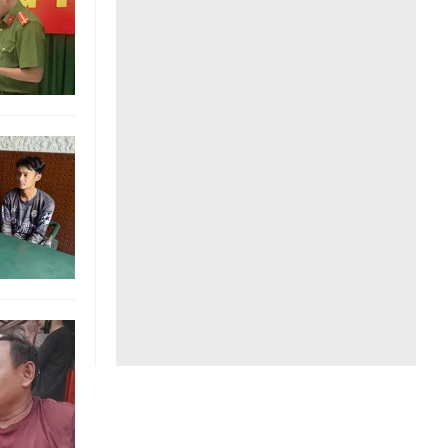
Liên hệ toà soạn
hệ tương lai