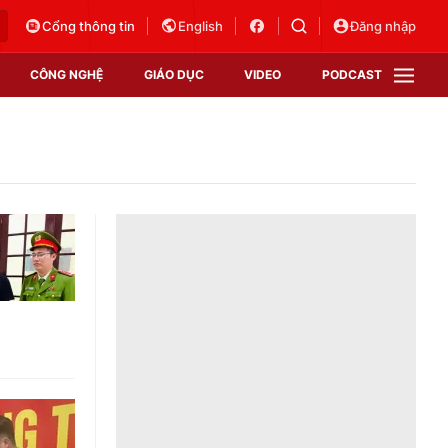
Cổng thông tin
English
Đăng nhập
CÔNG NGHỆ
GIÁO DỤC
VIDEO
PODCAST
VTV Money
VTV Thể thao
VTV Sức khoẻ
Bất động sản
Thị trường 24h
Tấm lòng Việt
Vươn mình bằng AI
VTV4
VTV8
VTV9
Lịch phát sóng
Giao lưu trực tuyến
Sự kiện