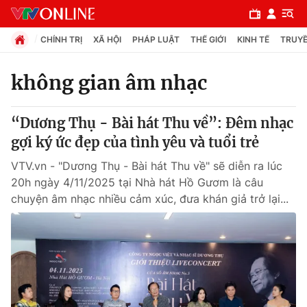
CHÍNH TRỊ
XÃ HỘI
PHÁP LUẬT
THẾ GIỚI
KINH TẾ
TRUYỀ
không gian âm nhạc
Chuyên mục
“Dương Thụ - Bài hát Thu về”: Đêm nhạc
Chính trị
gợi ký ức đẹp của tình yêu và tuổi trẻ
VTV.vn - "Dương Thụ - Bài hát Thu về" sẽ diễn ra lúc
Xã hội
20h ngày 4/11/2025 tại Nhà hát Hồ Gươm là câu
chuyện âm nhạc nhiều cảm xúc, đưa khán giả trở lại...
Pháp luật
Y tế
Thế giới