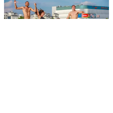
Tin mới
Video
Live
Emagazine
Trang chủ
Bùi Lan Hương cùng Minh Beta trình
diễn ca khúc hit của thập niên 60
VTV.vn - Minh Beta và Bùi Lan Hương đã có phần trình
diễn ca khúc Feeling Good đầy nghệ thuật và thăng
hoa trong Trời sinh một cặp.