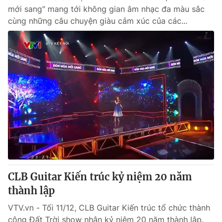
mới sang" mang tới không gian âm nhạc đa màu sắc
cùng những câu chuyện giàu cảm xúc của các...
CLB Guitar Kiến trúc kỷ niệm 20 năm
thành lập
VTV.vn - Tối 11/12, CLB Guitar Kiến trúc tổ chức thành
công Đất Trời show nhân kỷ niệm 20 năm thành lập.