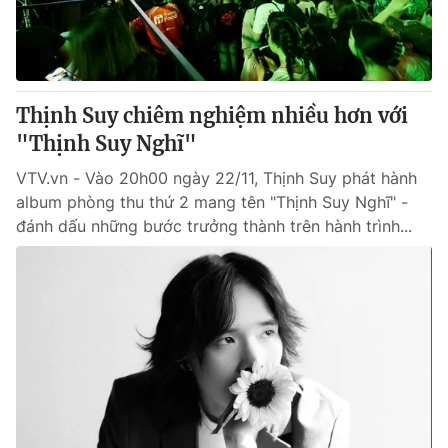
Giấy phép hoạt động báo in và báo điện tử số 483/GP-BTTTT
cấp ngày 29/12/2023
Tổng Biên tập:
Vũ Thanh Thủy
Phó Tổng Biên tập:
Nguyễn Thị Mỹ Hạnh, Phạm Quốc Thắng,
Thịnh Suy chiêm nghiệm nhiều hơn với
Nguyễn Trọng Ninh
Tổng đài VTV:
"Thịnh Suy Nghĩ"
024.38 355 931 - 024.38 355 932
Ðiện thoại Thời báo VTV:
024.66 897 897
VTV.vn - Vào 20h00 ngày 22/11, Thịnh Suy phát hành
Email:
toasoan@vtv.vn
album phòng thu thứ 2 mang tên "Thịnh Suy Nghĩ" -
Liên hệ quảng cáo:
024-7300.7108
đánh dấu những bước trưởng thành trên hành trình...