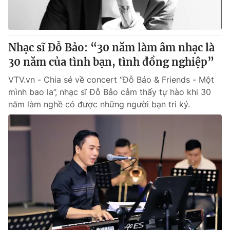
® Cấm sao chép dưới mọi hình thức nếu không có sự chấp
thuận bằng văn bản. Ghi rõ nguồn VTV.vn khi phát hành lại
Nhạc sĩ Đỗ Bảo: “30 năm làm âm nhạc là
thông tin từ website này.
30 năm của tình bạn, tình đồng nghiệp”
VTV.vn - Chia sẻ về concert “Đỗ Bảo & Friends - Một
mình bao la”, nhạc sĩ Đỗ Bảo cảm thấy tự hào khi 30
năm làm nghề có được những người bạn tri kỷ.