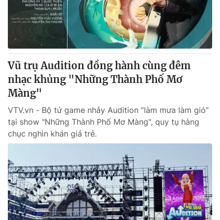
Giao lưu trực tuyến
Sản phẩm
Lịch phát sóng
Thị trường
Tư vấn
Vũ trụ Audition đồng hành cùng đêm
Chuyên mục khác
nhạc khủng "Những Thành Phố Mơ
Emagazine
Podcast
Màng"
VTV.vn - Bộ tứ game nhảy Audition “làm mưa làm gió”
Photo
Infographic
tại show "Những Thành Phố Mơ Màng", quy tụ hàng
chục nghìn khán giả trẻ.
Video
Shorts video
VTV Money
VTV Thể thao
VTV Sức khoẻ
Bất động sản