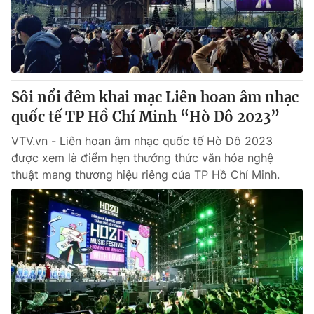
Thị trường 24h
Tấm lòng Việt
VTV4
Vươn mình bằng AI
VTV9
VTV8
Sôi nổi đêm khai mạc Liên hoan âm nhạc
quốc tế TP Hồ Chí Minh “Hò Dô 2023”
Liên hệ tòa soạn
English
VTV.vn - Liên hoan âm nhạc quốc tế Hò Dô 2023
được xem là điểm hẹn thưởng thức văn hóa nghệ
thuật mang thương hiệu riêng của TP Hồ Chí Minh.
THỜI BÁO VTV
Theo dõi báo trên
Cơ quan chủ quản:
Đài Truyền hình Việt Nam
Cơ quan báo chí:
Thời báo VTV