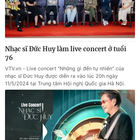
Tin tức
Kinh tế
Thế giới đó đây
Tài chính
Dữ liệu và đời sống
Câu chuyện quốc tế
Thị trường
Nhạc sĩ Đức Huy làm live concert ở tuổi
Truyền hình
Góc doanh nghiệp
76
Phim VTV
Giải trí
VTV.vn - Live concert “Những gì đến tự nhiên” của
Hậu trường
nhạc sĩ Đức Huy được diễn ra vào lúc 20h ngày
Điện ảnh
11/5/2024 tại Trung tâm Hội nghị Quốc gia Hà Nội.
Đời sống
Nhân vật
Âm nhạc
Du lịch
Khán giả
Giáo dục
Sao
Làm đẹp
Giải sao mai
Tuyển sinh
Công nghệ
Chất lượng cuộc sống
Học trực tuyến
Hitech Công nghệ tương lai