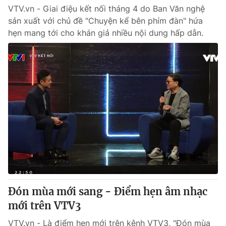
VTV.vn - Giai điệu kết nối tháng 4 do Ban Văn nghệ
sản xuất với chủ đề "Chuyện kể bên phím đàn" hứa
hẹn mang tới cho khán giả nhiều nội dung hấp dẫn.
Đón mùa mới sang - Điểm hẹn âm nhạc
mới trên VTV3
VTV.vn - Là điểm hẹn mới trên kênh VTV3, "Đón mùa