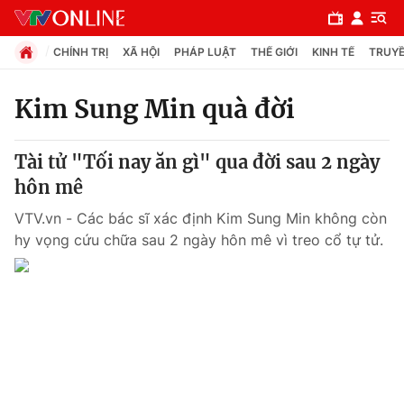
CHÍNH TRỊ
XÃ HỘI
PHÁP LUẬT
THẾ GIỚI
KINH TẾ
TRUYỀ
Kim Sung Min quà đời
Chuyên mục
Tài tử "Tối nay ăn gì" qua đời sau 2 ngày
Chính trị
hôn mê
VTV.vn - Các bác sĩ xác định Kim Sung Min không còn
Xã hội
hy vọng cứu chữa sau 2 ngày hôn mê vì treo cổ tự tử.
Pháp luật
Y tế
Thế giới