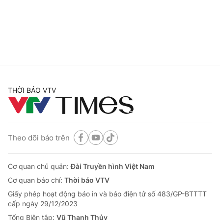
Tin tức
Kinh tế
Thế giới đó đây
Tài chính
Dữ liệu và đời sống
Câu chuyện quốc tế
Thị trường
Truyền hình
Góc doanh nghiệp
THỜI BÁO VTV
Phim VTV
Giải trí
Hậu trường
Điện ảnh
Đời sống
Nhân vật
Theo dõi báo trên
Âm nhạc
Du lịch
Khán giả
Giáo dục
Sao
Cơ quan chủ quản:
Đài Truyền hình Việt Nam
Làm đẹp
Giải sao mai
Cơ quan báo chí:
Thời báo VTV
Tuyển sinh
Công nghệ
Chất lượng cuộc sống
Giấy phép hoạt động báo in và báo điện tử số 483/GP-BTTTT
Học trực tuyến
cấp ngày 29/12/2023
Hitech Công nghệ tương lai
Tổng Biên tập:
Vũ Thanh Thủy