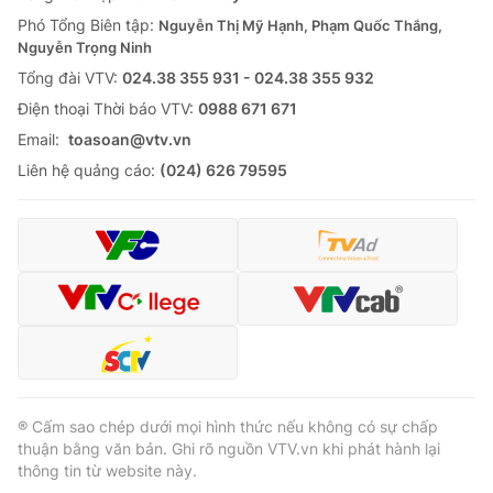
Giao lưu trực tuyến
Sản phẩm
Phó Tổng Biên tập:
Nguyễn Thị Mỹ Hạnh, Phạm Quốc Thắng,
Nguyễn Trọng Ninh
Lịch phát sóng
Thị trường
Tổng đài VTV:
024.38 355 931 - 024.38 355 932
Ðiện thoại Thời báo VTV:
0988 671 671
Tư vấn
Email:
toasoan@vtv.vn
Chuyên mục khác
Liên hệ quảng cáo:
(024) 626 79595
Emagazine
Podcast
Photo
Infographic
Video
Shorts video
VTV Money
VTV Thể thao
® Cấm sao chép dưới mọi hình thức nếu không có sự chấp
VTV Sức khoẻ
Bất động sản
thuận bằng văn bản. Ghi rõ nguồn VTV.vn khi phát hành lại
thông tin từ website này.