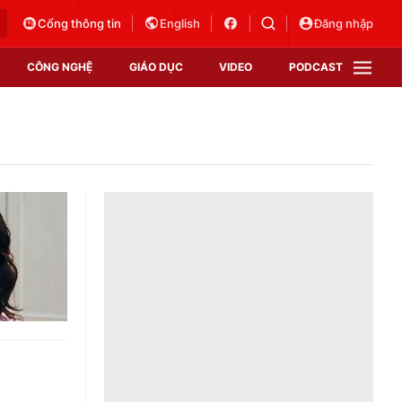
Cổng thông tin
English
Đăng nhập
CÔNG NGHỆ
GIÁO DỤC
VIDEO
PODCAST
VTV Money
VTV Thể thao
VTV Sức khoẻ
Bất động sản
Thị trường 24h
Tấm lòng Việt
Vươn mình bằng AI
VTV4
VTV8
VTV9
Lịch phát sóng
Giao lưu trực tuyến
Sự kiện