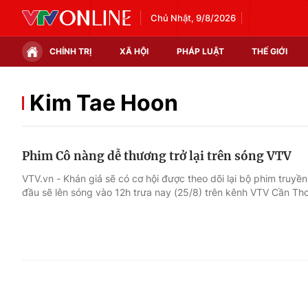
Chủ Nhật, 9/8/2026
CHÍNH TRỊ
XÃ HỘI
PHÁP LUẬT
THẾ GIỚI
Chính trị
Xã hội
Kim Tae Hoon
Thế giới
Kinh tế
Phim Cô nàng dễ thương trở lại trên sóng VTV
Tin tức
Tài chính
VTV.vn - Khán giả sẽ có cơ hội được theo dõi lại bộ phim truy
đầu sẽ lên sóng vào 12h trưa nay (25/8) trên kênh VTV Cần Thơ
Thế giới đó đây
Thị trường
Câu chuyện quốc tế
Góc doanh nghiệp
Dữ liệu và đời sống