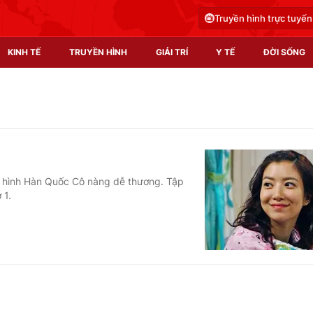
Truyền hình trực tuyến
KINH TẾ
TRUYỀN HÌNH
GIẢI TRÍ
Y TẾ
ĐỜI SỐNG
Pháp luật
Y tế
Truyền hình
Multimedia
Phim VTV
Video
ền hình Hàn Quốc Cô nàng dễ thương. Tập
 1.
Hậu trường
Shorts video
Nhân vật
Podcast
Khán giả
EMagazine
Giải sao mai
Photo
Infographic