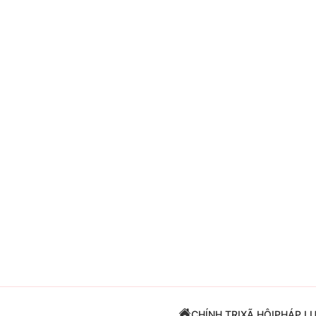
Giải trí
Đời sống
Điện ảnh
Du lịch
Âm nhạc
Làm đẹp
Sao
Chất lượng cuộc sốn
CHÍNH TRỊ
XÃ HỘI
PHÁP L