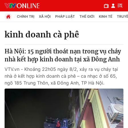
CHÍNH TRỊ
XÃ HỘI
PHÁP LUẬT
THẾ GIỚI
KINH TẾ
TRUYỀ
kinh doanh cà phê
Chuyên mục
Hà Nội: 15 người thoát nạn trong vụ cháy
Chính trị
nhà kết hợp kinh doanh tại xã Đông Anh
VTV.vn - Khoảng 22h05 ngày 8/2, xảy ra vụ cháy tại
Xã hội
nhà ở kết hợp kinh doanh cà phê – ca nhạc ở số 65,
ngõ 185 Trung Thôn, xã Đông Anh, TP Hà Nội.
Pháp luật
Y tế
Thế giới