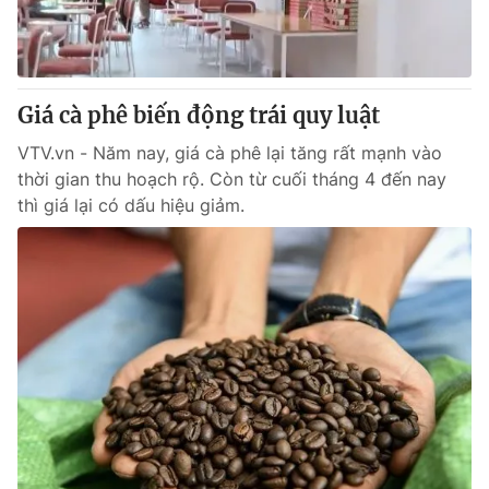
Giao lưu trực tuyến
Sản phẩm
Lịch phát sóng
Thị trường
Tư vấn
Giá cà phê biến động trái quy luật
Chuyên mục khác
VTV.vn - Năm nay, giá cà phê lại tăng rất mạnh vào
thời gian thu hoạch rộ. Còn từ cuối tháng 4 đến nay
Emagazine
Podcast
thì giá lại có dấu hiệu giảm.
Photo
Infographic
Video
Shorts video
VTV Money
VTV Thể thao
VTV Sức khoẻ
Bất động sản