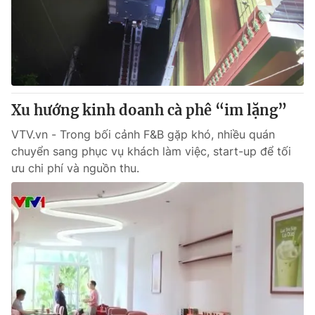
Tin tức
Kinh tế
Thế giới đó đây
Tài chính
Dữ liệu và đời sống
Câu chuyện quốc tế
Thị trường
Xu hướng kinh doanh cà phê “im lặng”
Truyền hình
Góc doanh nghiệp
VTV.vn - Trong bối cảnh F&B gặp khó, nhiều quán
Phim VTV
Giải trí
chuyển sang phục vụ khách làm việc, start-up để tối
Hậu trường
ưu chi phí và nguồn thu.
Điện ảnh
Đời sống
Nhân vật
Âm nhạc
Du lịch
Khán giả
Giáo dục
Sao
Làm đẹp
Giải sao mai
Tuyển sinh
Công nghệ
Chất lượng cuộc sống
Học trực tuyến
Hitech Công nghệ tương lai