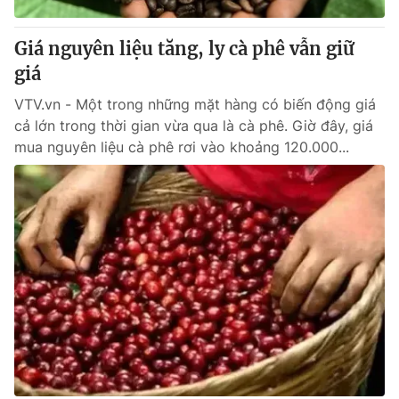
Thị trường 24h
Tấm lòng Việt
Giá nguyên liệu tăng, ly cà phê vẫn giữ
VTV4
Vươn mình bằng AI
giá
VTV.vn - Một trong những mặt hàng có biến động giá
VTV9
VTV8
cả lớn trong thời gian vừa qua là cà phê. Giờ đây, giá
mua nguyên liệu cà phê rơi vào khoảng 120.000...
Liên hệ tòa soạn
English
THỜI BÁO VTV
Theo dõi báo trên
Cơ quan chủ quản:
Đài Truyền hình Việt Nam
Cơ quan báo chí:
Thời báo VTV