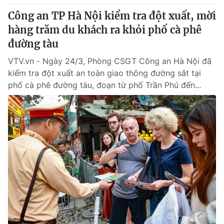
Giấy phép hoạt động báo in và báo điện tử số 483/GP-BTTTT
Công an TP Hà Nội kiểm tra đột xuất, mời
cấp ngày 29/12/2023
hàng trăm du khách ra khỏi phố cà phê
Tổng Biên tập:
Vũ Thanh Thủy
đường tàu
Phó Tổng Biên tập:
Nguyễn Thị Mỹ Hạnh, Phạm Quốc Thắng,
Nguyễn Trọng Ninh
VTV.vn - Ngày 24/3, Phòng CSGT Công an Hà Nội đã
Tổng đài VTV:
024.38 355 931 - 024.38 355 932
kiểm tra đột xuất an toàn giao thông đường sắt tại
Ðiện thoại Thời báo VTV:
024.66 897 897
phố cà phê đường tàu, đoạn từ phố Trần Phú đến...
Email:
toasoan@vtv.vn
Liên hệ quảng cáo:
024-7300.7108