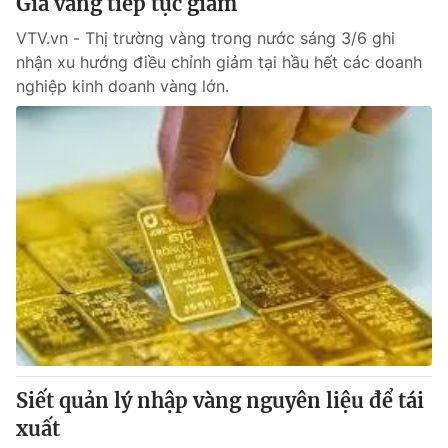
Giá vàng tiếp tục giảm
Giấy phép hoạt động báo in và báo điện tử số 483/GP-BTTTT
cấp ngày 29/12/2023
VTV.vn - Thị trường vàng trong nước sáng 3/6 ghi
nhận xu hướng điều chỉnh giảm tại hầu hết các doanh
Tổng Biên tập:
Vũ Thanh Thủy
nghiệp kinh doanh vàng lớn.
Phó Tổng Biên tập:
Nguyễn Thị Mỹ Hạnh, Phạm Quốc Thắng,
Nguyễn Trọng Ninh
Tổng đài VTV:
024.38 355 931 - 024.38 355 932
Ðiện thoại Thời báo VTV:
024.66 897 897
Email:
toasoan@vtv.vn
Liên hệ quảng cáo:
024-7300.7108
Siết quản lý nhập vàng nguyên liệu để tái
xuất