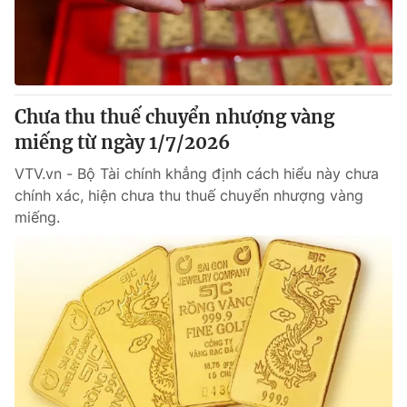
Tin tức
Kinh tế
Thế giới đó đây
Tài chính
Dữ liệu và đời sống
Câu chuyện quốc tế
Thị trường
Chưa thu thuế chuyển nhượng vàng
miếng từ ngày 1/7/2026
Truyền hình
Góc doanh nghiệp
VTV.vn - Bộ Tài chính khẳng định cách hiểu này chưa
Phim VTV
Giải trí
chính xác, hiện chưa thu thuế chuyển nhượng vàng
Hậu trường
miếng.
Điện ảnh
Đời sống
Nhân vật
Âm nhạc
Du lịch
Khán giả
Giáo dục
Sao
Làm đẹp
Giải sao mai
Tuyển sinh
Công nghệ
Chất lượng cuộc sống
Học trực tuyến
Hitech Công nghệ tương lai