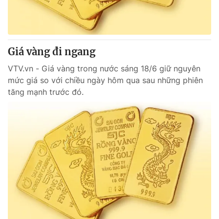
Giao lưu trực tuyến
Sản phẩm
Lịch phát sóng
Thị trường
Tư vấn
Giá vàng đi ngang
Chuyên mục khác
VTV.vn - Giá vàng trong nước sáng 18/6 giữ nguyên
mức giá so với chiều ngày hôm qua sau những phiên
Emagazine
Podcast
tăng mạnh trước đó.
Photo
Infographic
Video
Shorts video
VTV Money
VTV Thể thao
VTV Sức khoẻ
Bất động sản