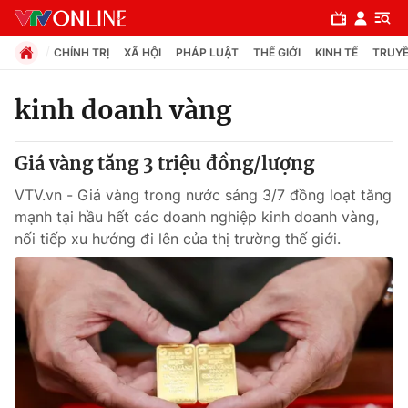
CHÍNH TRỊ
XÃ HỘI
PHÁP LUẬT
THẾ GIỚI
KINH TẾ
TRUYỀ
kinh doanh vàng
Chuyên mục
Giá vàng tăng 3 triệu đồng/lượng
Chính trị
VTV.vn - Giá vàng trong nước sáng 3/7 đồng loạt tăng
mạnh tại hầu hết các doanh nghiệp kinh doanh vàng,
Xã hội
nối tiếp xu hướng đi lên của thị trường thế giới.
Pháp luật
Y tế
Thế giới