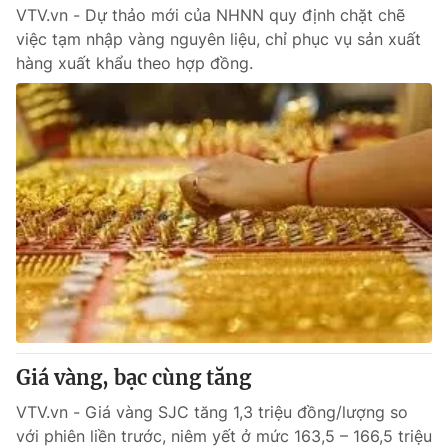
VTV.vn - Dự thảo mới của NHNN quy định chặt chẽ
việc tạm nhập vàng nguyên liệu, chỉ phục vụ sản xuất
® Cấm sao chép dưới mọi hình thức nếu không có sự chấp
hàng xuất khẩu theo hợp đồng.
thuận bằng văn bản. Ghi rõ nguồn VTV.vn khi phát hành lại
thông tin từ website này.
Giá vàng, bạc cùng tăng
VTV.vn - Giá vàng SJC tăng 1,3 triệu đồng/lượng so
với phiên liền trước, niêm yết ở mức 163,5 – 166,5 triệu