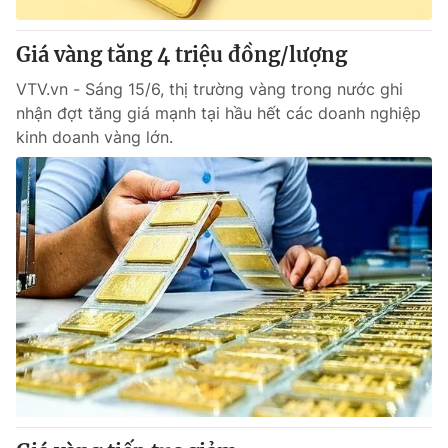
Thị trường 24h
Tấm lòng Việt
Giá vàng tăng 4 triệu đồng/lượng
VTV4
Vươn mình bằng AI
VTV.vn - Sáng 15/6, thị trường vàng trong nước ghi
nhận đợt tăng giá mạnh tại hầu hết các doanh nghiệp
VTV9
VTV8
kinh doanh vàng lớn.
Liên hệ tòa soạn
English
THỜI BÁO VTV
Theo dõi báo trên
Cơ quan chủ quản:
Đài Truyền hình Việt Nam
Cơ quan báo chí:
Thời báo VTV