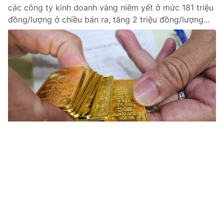
các công ty kinh doanh vàng niêm yết ở mức 181 triệu
đồng/lượng ở chiều bán ra, tăng 2 triệu đồng/lượng...
Tin mới
Video
Live
Emagazine
Trang chủ
Giá vàng đi ngang
VTV.vn - Giá vàng miếng trong nước sáng 11/2 được
các công ty kinh doanh vàng niêm yết ở mức 181 triệu
đồng/lượng ở chiều bán ra, giữ nguyên so với chốt...